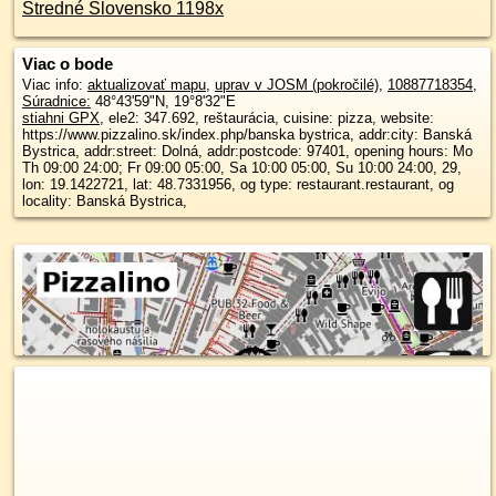
Stredné Slovensko 1198x
Viac o bode
Viac info:
aktualizovať mapu
,
uprav v JOSM (pokročilé)
,
10887718354
,
Súradnice:
48°43'59"N
,
19°8'32"E
stiahni GPX
, ele2: 347.692, reštaurácia, cuisine: pizza, website:
https://www.pizzalino.sk/index.php/banska bystrica, addr:city: Banská
Bystrica, addr:street: Dolná, addr:postcode: 97401, opening hours: Mo
Th 09:00 24:00; Fr 09:00 05:00, Sa 10:00 05:00, Su 10:00 24:00, 29,
lon: 19.1422721, lat: 48.7331956, og type: restaurant.restaurant, og
locality: Banská Bystrica,