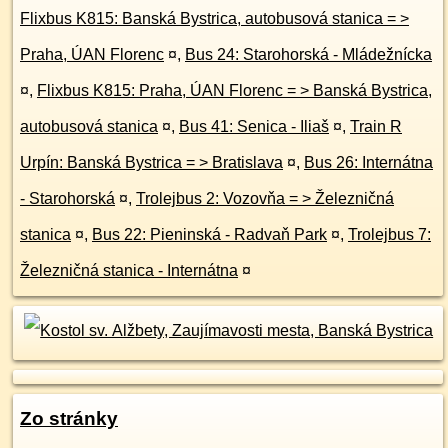
Flixbus K815: Banská Bystrica, autobusová stanica = >
Praha, ÚAN Florenc
¤
,
Bus 24: Starohorská - Mládežnícka
¤
,
Flixbus K815: Praha, ÚAN Florenc = > Banská Bystrica,
autobusová stanica
¤
,
Bus 41: Senica - Iliaš
¤
,
Train R
Urpín: Banská Bystrica = > Bratislava
¤
,
Bus 26: Internátna
- Starohorská
¤
,
Trolejbus 2: Vozovňa = > Železničná
stanica
¤
,
Bus 22: Pieninská - Radvaň Park
¤
,
Trolejbus 7:
Železničná stanica - Internátna
¤
Zo stránky