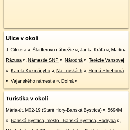
Ulice v okolí
J. Cikkera
¤
,
Štadlerovo nábrežie
¤
,
Janka Kráľa
¤
,
Martina
Rázusa
¤
,
Námestie SNP
¤
,
Národná
¤
,
Terézie Vansovej
¤
,
Karola Kuzmányho
¤
,
Na Troskách
¤
,
Horná Strieborná
¤
,
Vajanského námestie
¤
,
Dolná
¤
Turistika v okolí
Mária-út, M02-19 (Staré Hory-Banská Bystrica)
¤
,
5694M
¤
,
Banská Bystrica, mesto - Banská Bystrica, Podryba
¤
,