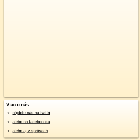
Viac o nás
nájdete nás na twittri
alebo na faceboooku
alebo aj v správach