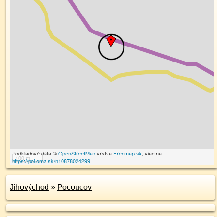
Podkladové dáta ©
OpenStreetMap
vrstva
Freemap.sk
, viac na
100 m
https://poi.oma.sk/n10878024299
Jihovýchod
»
Pocoucov