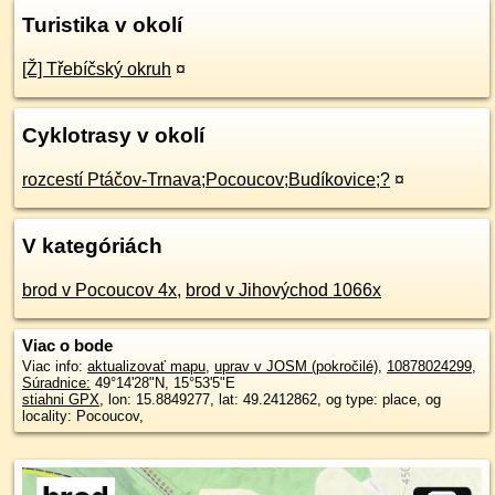
Turistika v okolí
[Ž] Třebíčský okruh
¤
Cyklotrasy v okolí
rozcestí Ptáčov-Trnava;Pocoucov;Budíkovice;?
¤
V kategóriách
brod v Pocoucov 4x
,
brod v Jihovýchod 1066x
Viac o bode
Viac info:
aktualizovať mapu
,
uprav v JOSM (pokročilé)
,
10878024299
,
Súradnice:
49°14'28"N
,
15°53'5"E
stiahni GPX
, lon: 15.8849277, lat: 49.2412862, og type: place, og
locality: Pocoucov,