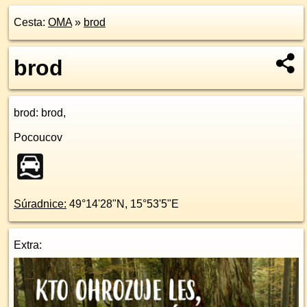
Cesta:
OMA
»
brod
brod
brod
: brod,
Pocoucov
Súradnice:
49°14'28"N
,
15°53'5"E
Extra: