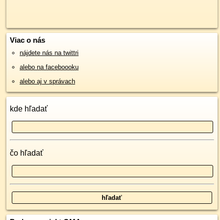
Viac o nás
nájdete nás na twittri
alebo na faceboooku
alebo aj v správach
kde hľadať
čo hľadať