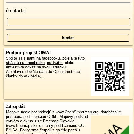
čo hľadať
Podpor projekt OMA:
Spojte sa s nami
na facebooku
,
zdieľajte túto
stránku na Facebooku
,
na Twittri
, alebo
umiestnite odkaz na svoju stránku.
Ale hlavne doplňte dáta do Openstreetmap,
články do wikipédie, ...
Zdroj dát
Mapové údaje pochádzajú z
www.OpenStreetMap.org
, databáza je
prístupná pod licenciou
ODbL
.
Mapový podklad
vytvára a aktualizuje
Freemap Slovakia
(www.freemap.sk)
, šíriteľný pod licenciou CC-
BY-SA. Fotky sme čerpali z galérie portálu