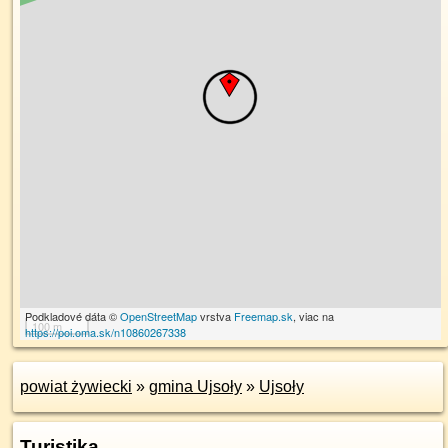
Podkladové dáta ©
OpenStreetMap
vrstva
Freemap.sk
, viac na
100 m
https://poi.oma.sk/n10860267338
powiat żywiecki
»
gmina Ujsoły
»
Ujsoły
Turistika