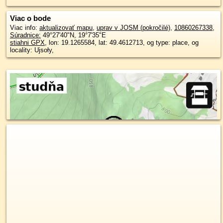
Viac o bode
Viac info:
aktualizovať mapu
,
uprav v JOSM (pokročilé)
,
10860267338
,
Súradnice:
49°27'40"N
,
19°7'35"E
stiahni GPX
, lon: 19.1265584, lat: 49.4612713, og type: place, og
locality: Ujsoły,