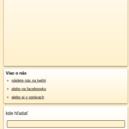
Viac o nás
nájdete nás na twittri
alebo na faceboooku
alebo aj v správach
kde hľadať