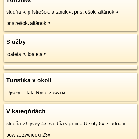
studňa
¤
,
prístrešok, altánok
¤
,
prístrešok, altánok
¤
,
prístrešok, altánok
¤
Služby
toaleta
¤
,
toaleta
¤
Turistika v okolí
Ujsoły - Hala Rycerzowa
¤
V kategóriách
studňa v Ujsoły 4x
,
studňa v gmina Ujsoły 8x
,
studňa v
powiat żywiecki 23x