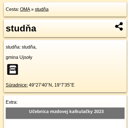
Cesta:
OMA
»
studňa
studňa
studňa
: studňa,
gmina Ujsoły
Súradnice:
49°27'40"N
,
19°7'35"E
Extra: