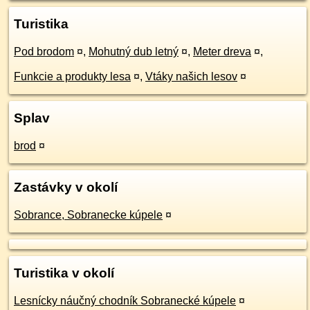
Turistika
Pod brodom
¤
,
Mohutný dub letný
¤
,
Meter dreva
¤
,
Funkcie a produkty lesa
¤
,
Vtáky našich lesov
¤
Splav
brod
¤
Zastávky v okolí
Sobrance, Sobranecke kúpele
¤
Turistika v okolí
Lesnícky náučný chodník Sobranecké kúpele
¤