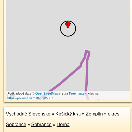
Podkladové dáta ©
OpenStreetMap
vrstva
Freemap.sk
, viac na
100 m
https://poi.oma.sk/n1076765837
Východné Slovensko
»
Košický kraj
»
Zemplín
»
okres
Sobrance
»
Sobrance
»
Horňa