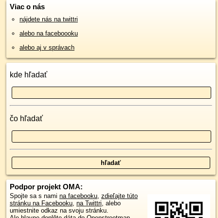
Viac o nás
nájdete nás na twittri
alebo na faceboooku
alebo aj v správach
kde hľadať
čo hľadať
Podpor projekt OMA:
Spojte sa s nami
na facebooku
,
zdieľajte túto
stránku na Facebooku
,
na Twittri
, alebo
umiestnite odkaz na svoju stránku.
Ale hlavne doplňte dáta do Openstreetmap,