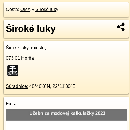
Cesta:
OMA
»
Široké luky
Široké luky
Široké luky
: miesto,
073 01
Horňa
Súradnice:
48°46'8"N
,
22°11'30"E
Extra: