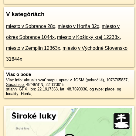
V kategóriách
miesto v Sobrance 28x
,
miesto v Horňa 32x
,
miesto v
okres Sobrance 1044x
,
miesto v Košický kraj 12233x
,
miesto v Zemplín 12363x
,
miesto v Východné Slovensko
31644x
Viac o bode
Viac info:
aktualizovať mapu
,
uprav v JOSM (pokročilé)
,
1076765837
,
Súradnice:
48°46'8"N
,
22°11'30"E
stiahni GPX
, lon: 22.1917353, lat: 48.7690036, og type: place, og
locality: Horňa,