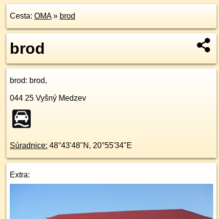
Cesta:
OMA
»
brod
brod
brod
: brod,
044 25
Vyšný Medzev
Súradnice:
48°43'48"N
,
20°55'34"E
Extra: