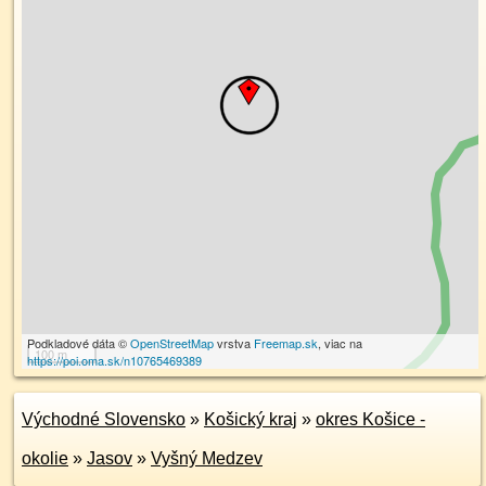
Podkladové dáta ©
OpenStreetMap
vrstva
Freemap.sk
, viac na
100 m
https://poi.oma.sk/n10765469389
Východné Slovensko
»
Košický kraj
»
okres Košice -
okolie
»
Jasov
»
Vyšný Medzev