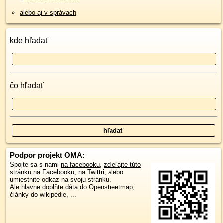
alebo aj v správach
kde hľadať
čo hľadať
Podpor projekt OMA:
Spojte sa s nami
na facebooku
,
zdieľajte túto
stránku na Facebooku
,
na Twittri
, alebo
umiestnite odkaz na svoju stránku.
Ale hlavne doplňte dáta do Openstreetmap,
články do wikipédie, ...