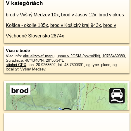
V kategóriách
brod v Vyšný Medzev 10x
,
brod v Jasov 12x
,
brod v okres
Košice - okolie 185x
,
brod v Košický kraj 943x
,
brod v
Východné Slovensko 2874x
Viac o bode
Viac info:
aktualizovať mapu
,
uprav v JOSM (pokročilé)
,
10765469389
,
Súradnice:
48°43'48"N
,
20°55'34"E
stiahni GPX
, lon: 20.9263692, lat: 48.7300391, og type: place, og
locality: Vyšný Medzev,