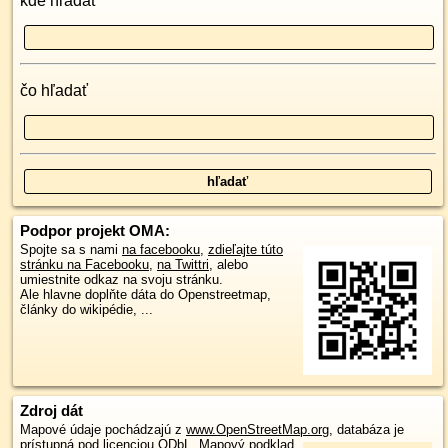
kde hľadať
čo hľadať
Podpor projekt OMA:
Spojte sa s nami
na facebooku
,
zdieľajte túto
stránku na Facebooku
,
na Twittri
, alebo
umiestnite odkaz na svoju stránku.
Ale hlavne doplňte dáta do Openstreetmap,
články do wikipédie, ...
Zdroj dát
Mapové údaje pochádzajú z
www.OpenStreetMap.org
, databáza je
prístupná pod licenciou
ODbL
.
Mapový podklad