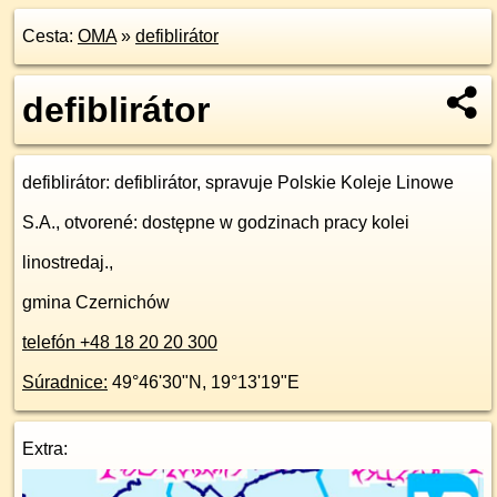
Cesta:
OMA
»
defiblirátor
defiblirátor
defiblirátor
: defiblirátor, spravuje Polskie Koleje Linowe
S.A., otvorené: dostępne w godzinach pracy kolei
linostredaj.,
gmina Czernichów
telefón +48 18 20 20 300
Súradnice:
49°46'30"N
,
19°13'19"E
Extra: