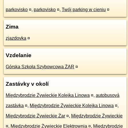
parkovisko
¤
,
parkovisko
¤
,
Twój parking w cieniu
¤
Zima
zjazdovka
¤
Vzdelanie
Górska Szkoła Szybowcowa ŻAR
¤
Zastávky v okolí
Międzybrodzie Żywieckie Kolejka Linowa
¤
,
autobusová
zastávka
¤
,
Międzybrodzie Żywieckie Kolejka Linowa
¤
,
Międzybrodzie Żywieckie Żar
¤
,
Międzybrodzie Żywieckie
¤
,
Międzybrodzie Żywieckie Elektrownia
¤
,
Międzybrodzie