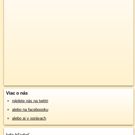
Viac o nás
nájdete nás na twittri
alebo na faceboooku
alebo aj v správach