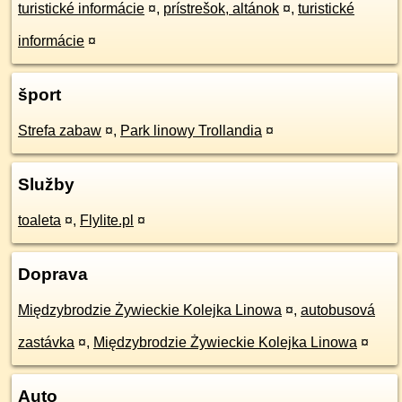
turistické informácie
¤
,
prístrešok, altánok
¤
,
turistické
informácie
¤
šport
Strefa zabaw
¤
,
Park linowy Trollandia
¤
Služby
toaleta
¤
,
Flylite.pl
¤
Doprava
Międzybrodzie Żywieckie Kolejka Linowa
¤
,
autobusová
zastávka
¤
,
Międzybrodzie Żywieckie Kolejka Linowa
¤
Auto