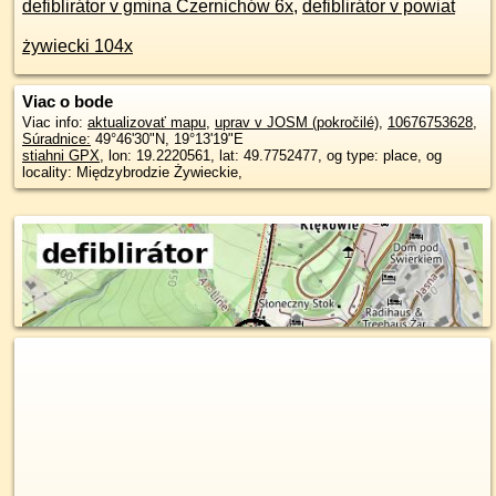
defiblirátor v gmina Czernichów 6x
,
defiblirátor v powiat
żywiecki 104x
Viac o bode
Viac info:
aktualizovať mapu
,
uprav v JOSM (pokročilé)
,
10676753628
,
Súradnice:
49°46'30"N
,
19°13'19"E
stiahni GPX
, lon: 19.2220561, lat: 49.7752477, og type: place, og
locality: Międzybrodzie Żywieckie,