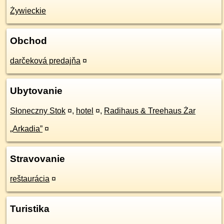
Żywieckie
Obchod
darčeková predajňa
¤
Ubytovanie
Słoneczny Stok
¤
,
hotel
¤
,
Radihaus & Treehaus Żar
„Arkadia”
¤
Stravovanie
reštaurácia
¤
Turistika