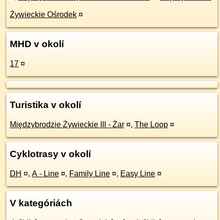
Żywieckie Ośrodek
¤
MHD v okolí
17
¤
Turistika v okolí
Międzybrodzie Żywieckie III - Żar
¤
,
The Loop
¤
Cyklotrasy v okolí
DH
¤
,
A - Line
¤
,
Family Line
¤
,
Easy Line
¤
V kategóriách