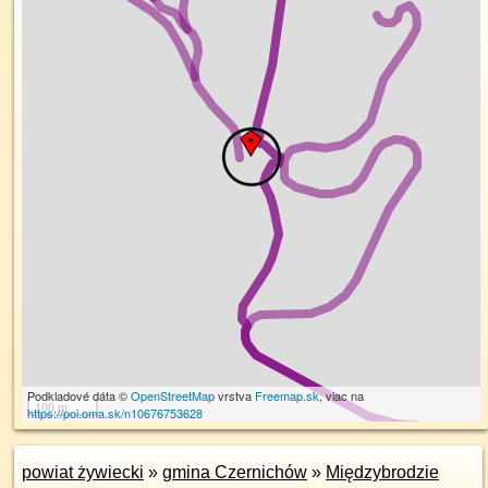
Podkladové dáta ©
OpenStreetMap
vrstva
Freemap.sk
, viac na
100 m
https://poi.oma.sk/n10676753628
powiat żywiecki
»
gmina Czernichów
»
Międzybrodzie