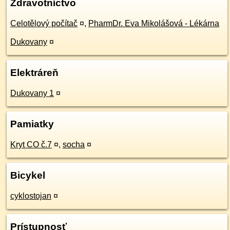
Zdravotníctvo
Celotělový počítač
¤
,
PharmDr. Eva Mikolášová - Lékárna
Dukovany
¤
Elektráreň
Dukovany 1
¤
Pamiatky
Kryt CO č.7
¤
,
socha
¤
Bicykel
cyklostojan
¤
Prístupnosť