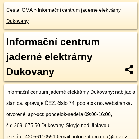
Cesta:
OMA
»
Informační centrum jaderné elektrárny
Dukovany
Informační centrum
jaderné elektrárny
Dukovany
Informační centrum jaderné elektrárny Dukovany
: nabíjacia
stanica, spravuje ČEZ, číslo 74, poplatok no,
webstránka
,
otvorené: apr-oct: pondelok-nedeľa 09:00-16:00,
č.d.
269
,
675 50
Dukovany, Skryje nad Jihlavou
telefón +420561105519
email: infocentrum.edu@cez.cz,