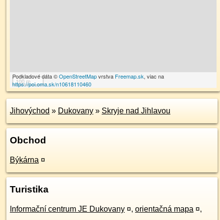
Podkladové dáta ©
OpenStreetMap
vrstva
Freemap.sk
, viac na
100 m
https://poi.oma.sk/n10618110460
Jihovýchod
»
Dukovany
»
Skryje nad Jihlavou
Obchod
Býkárna
¤
Turistika
Informační centrum JE Dukovany
¤
,
orientačná mapa
¤
,