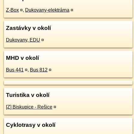
Z-Box
¤
,
Dukovany-elektrárna
¤
Zastávky v okolí
Dukovany, EDU
¤
MHD v okolí
Bus 441
¤
,
Bus 812
¤
Turistika v okolí
[Z] Biskupice - Rešice
¤
Cyklotrasy v okolí