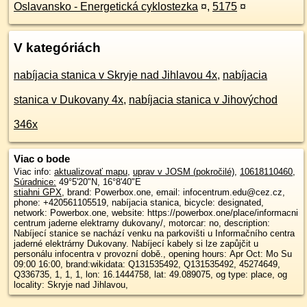
Oslavansko - Energetická cyklostezka
¤
,
5175
¤
V kategóriách
nabíjacia stanica v Skryje nad Jihlavou 4x
,
nabíjacia
stanica v Dukovany 4x
,
nabíjacia stanica v Jihovýchod
346x
Viac o bode
Viac info:
aktualizovať mapu
,
uprav v JOSM (pokročilé)
,
10618110460
,
Súradnice:
49°5'20"N
,
16°8'40"E
stiahni GPX
, brand: Powerbox.one, email: infocentrum.edu@cez.cz,
phone: +420561105519, nabíjacia stanica, bicycle: designated,
network: Powerbox.one, website: https://powerbox.one/place/informacni
centrum jaderne elektrarny dukovany/, motorcar: no, description:
Nabíjecí stanice se nachází venku na parkovišti u Informačního centra
jaderné elektrárny Dukovany. Nabíjecí kabely si lze zapůjčit u
personálu infocentra v provozní době., opening hours: Apr Oct: Mo Su
09:00 16:00, brand:wikidata: Q131535492, Q131535492, 45274649,
Q336735, 1, 1, 1, lon: 16.1444758, lat: 49.089075, og type: place, og
locality: Skryje nad Jihlavou,