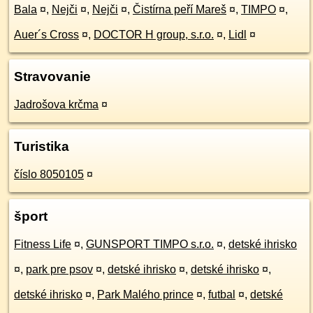
Bala
¤
,
Nejči
¤
,
Nejči
¤
,
Čistírna peří Mareš
¤
,
TIMPO
¤
,
Auer´s Cross
¤
,
DOCTOR H group, s.r.o.
¤
,
Lidl
¤
Stravovanie
Jadrošova krčma
¤
Turistika
číslo ‎8050105
¤
šport
Fitness Life
¤
,
GUNSPORT TIMPO s.r.o.
¤
,
detské ihrisko
¤
,
park pre psov
¤
,
detské ihrisko
¤
,
detské ihrisko
¤
,
detské ihrisko
¤
,
Park Malého prince
¤
,
futbal
¤
,
detské