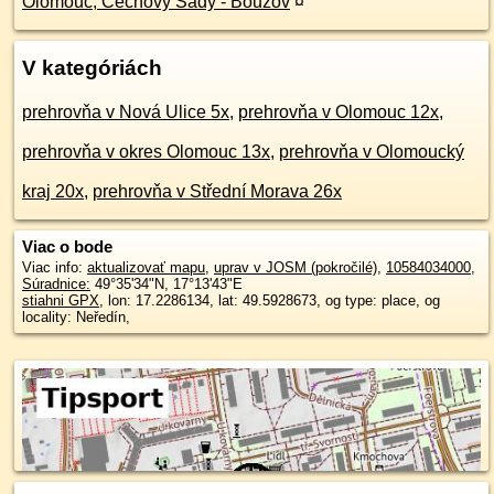
Olomouc, Čechovy Sady - Bouzov
¤
V kategóriách
prehrovňa v Nová Ulice 5x
,
prehrovňa v Olomouc 12x
,
prehrovňa v okres Olomouc 13x
,
prehrovňa v Olomoucký
kraj 20x
,
prehrovňa v Střední Morava 26x
Viac o bode
Viac info:
aktualizovať mapu
,
uprav v JOSM (pokročilé)
,
10584034000
,
Súradnice:
49°35'34"N
,
17°13'43"E
stiahni GPX
, lon: 17.2286134, lat: 49.5928673, og type: place, og
locality: Neředín,