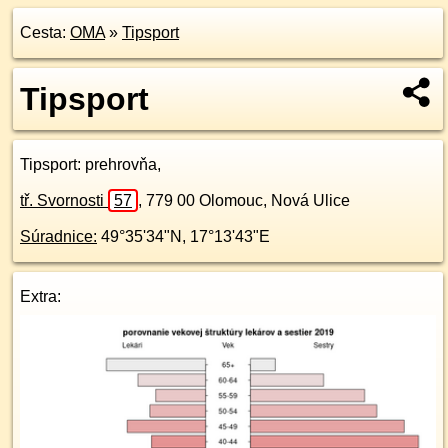
Cesta:
OMA
»
Tipsport
Tipsport
Tipsport
: prehrovňa,
tř. Svornosti
57
,
779 00
Olomouc, Nová Ulice
Súradnice:
49°35'34"N
,
17°13'43"E
Extra: