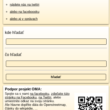
nájdete nás na twittri
alebo na faceboooku
alebo aj v správach
kde hľadať
čo hľadať
Podpor projekt OMA:
Spojte sa s nami
na facebooku
,
zdieľajte túto
stránku na Facebooku
,
na Twittri
, alebo
umiestnite odkaz na svoju stránku.
Ale hlavne doplňte dáta do Openstreetmap,
články do wikipédie, ...