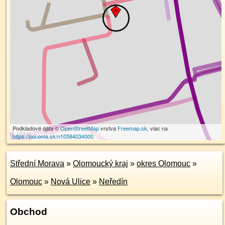
Podkladové dáta ©
OpenStreetMap
vrstva
Freemap.sk
, viac na
100 m
https://poi.oma.sk/n10584034000
Střední Morava
»
Olomoucký kraj
»
okres Olomouc
»
Olomouc
»
Nová Ulice
»
Neředín
Obchod