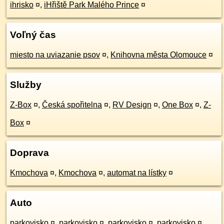
ihrisko
¤
,
iHřiště Park Malého Prince
¤
Voľný čas
miesto na uviazanie psov
¤
,
Knihovna města Olomouce
¤
Služby
Z-Box
¤
,
Česká spořitelna
¤
,
RV Design
¤
,
One Box
¤
,
Z-
Box
¤
Doprava
Kmochova
¤
,
Kmochova
¤
,
automat na lístky
¤
Auto
parkovisko
¤
,
parkovisko
¤
,
parkovisko
¤
,
parkovisko
¤
,