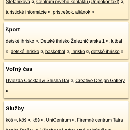
Štefánikova
¤
,
Centrum prvého kontaktu (Unipokontakt)
¤
,
turistické informácie
¤
,
prístrešok, altánok
¤
šport
detské ihrisko
¤
,
Detské ihrisko Železničiarska 1
¤
,
futbal
¤
,
detské ihrisko
¤
,
basketbal
¤
,
ihrisko
¤
,
detské ihrisko
¤
Voľný čas
Hviezda Cocktail & Shisha Bar
¤
,
Creative Design Gallery
¤
Služby
kôš
¤
,
kôš
¤
,
kôš
¤
,
UniCentrum
¤
,
Firemné centrum Tatra