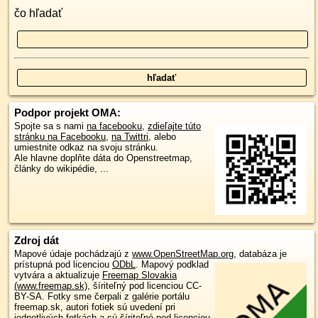
čo hľadať
Podpor projekt OMA:
Spojte sa s nami
na facebooku
,
zdieľajte túto
stránku na Facebooku
,
na Twittri
, alebo
umiestnite odkaz na svoju stránku.
Ale hlavne doplňte dáta do Openstreetmap,
články do wikipédie, ...
Zdroj dát
Mapové údaje pochádzajú z
www.OpenStreetMap.org
, databáza je
prístupná pod licenciou
ODbL
.
Mapový podklad
vytvára a aktualizuje
Freemap Slovakia
(www.freemap.sk)
, šíriteľný pod licenciou CC-
BY-SA. Fotky sme čerpali z galérie portálu
freemap.sk, autori fotiek sú uvedení pri
jednotlivých fotkách a sú šíriteľné pod licenciou