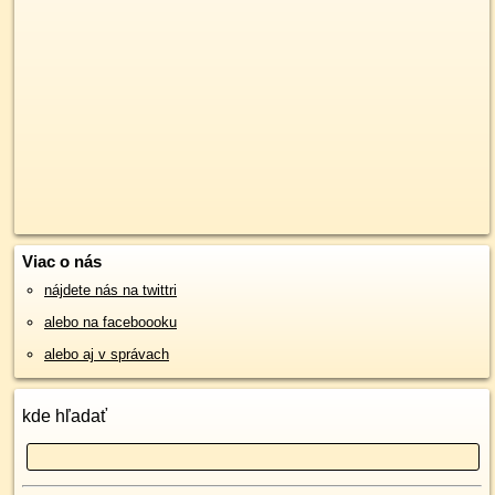
Viac o nás
nájdete nás na twittri
alebo na faceboooku
alebo aj v správach
kde hľadať