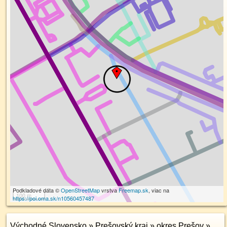
Podkladové dáta ©
OpenStreetMap
vrstva
Freemap.sk
, viac na
100 m
https://poi.oma.sk/n10560457487
Východné Slovensko
»
Prešovský kraj
»
okres Prešov
»