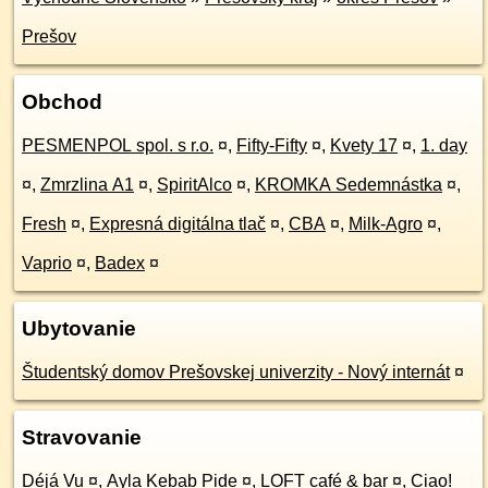
Prešov
Obchod
PESMENPOL spol. s r.o.
¤
,
Fifty-Fifty
¤
,
Kvety 17
¤
,
1. day
¤
,
Zmrzlina A1
¤
,
SpiritAlco
¤
,
KROMKA Sedemnástka
¤
,
Fresh
¤
,
Expresná digitálna tlač
¤
,
CBA
¤
,
Milk-Agro
¤
,
Vaprio
¤
,
Badex
¤
Ubytovanie
Študentský domov Prešovskej univerzity - Nový internát
¤
Stravovanie
Déjá Vu
¤
,
Ayla Kebab Pide
¤
,
LOFT café & bar
¤
,
Ciao!