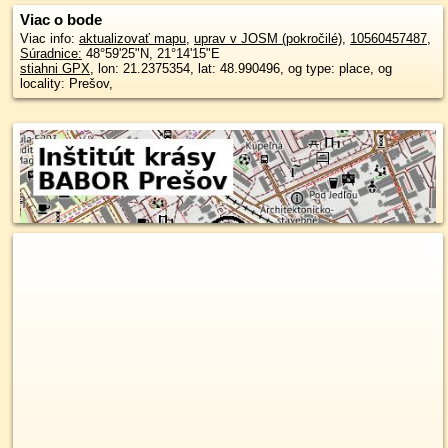
Viac o bode
Viac info:
aktualizovať mapu
,
uprav v JOSM (pokročilé)
,
10560457487
,
Súradnice:
48°59'25"N
,
21°14'15"E
stiahni GPX
, lon: 21.2375354, lat: 48.990496, og type: place, og
locality: Prešov,