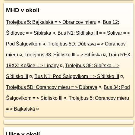
MHD v okolí
Trolejbus 5: Bajkalská = > Obrancov mieru
¤
,
Bus 12:
Šidlovec = > Sibírska
¤
,
Bus N1: Sídlisko III = > Solivar = >
Pod Šalgovíkom
¤
,
Trolejbus 5D: Dúbrava = > Obrancov
mieru
¤
,
Trolejbus 38: Sídlisko III = > Sibírska
¤
,
Train REX
19XX: Košice = > Lipany
¤
,
Trolejbus 38: Sibírska = >
Sídlisko III
¤
,
Bus N1: Pod Šalgovíkom = > Sídlisko III
¤
,
Trolejbus 5D: Obrancov mieru = > Dúbrava
¤
,
Bus 34: Pod
Šalgovíkom = > Sídlisko III
¤
,
Trolejbus 5: Obrancov mieru
= > Bajkalská
¤
Ulice v okolí