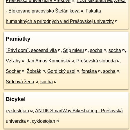
Prešovská univerzita v Prešove
¤
,
ZUŠ Mikuláša Moyzesa
- Elokované pracovisko Štefánikova
¤
,
Fakulta
humanitných a prírodných vied Prešovskej univerzity
¤
Pamiatky
"Páví dom", secesná vila
¤
,
Stĺp mieru
¤
,
socha
¤
,
socha
¤
,
Vzťahy
¤
,
Jan Amos Komenský
¤
,
Prešovská sloboda
¤
,
Sochár
¤
,
Žobrák
¤
,
Gordický uzol
¤
,
fontána
¤
,
socha
¤
,
Srdcová žena
¤
,
socha
¤
Bicykel
cyklostojan
¤
,
ANTIK SmartWay Bikesharing - Prešovská
univerzita
¤
,
cyklostojan
¤