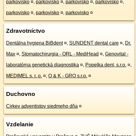
parkovisko
¤
,
parkovisko
¤
,
parkovisko
¤
,
parkovisko
¤
,
parkovisko
¤
,
parkovisko
¤
,
parkovisko
¤
Zdravotníctvo
Dentálna hygiena BiBdent
¤
,
SUNDENT dental care
¤
,
Dr.
Max
¤
,
Stomatochirurgia - ORL - MediHead
¤
,
Genovital -
laboratórna genetická diagnostika
¤
,
Popelka dent, s.r.o.
¤
,
MEDIMEL s. r. o.
¤
,
O & K - GRO s.r.o.
¤
Duchovno
Cirkev adventistov siedmeho dňa
¤
Vzdelanie