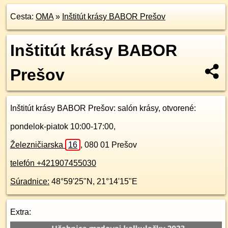
Cesta:
OMA
»
Inštitút krásy BABOR Prešov
Inštitút krásy BABOR
Prešov
Inštitút krásy BABOR Prešov
: salón krásy, otvorené:
pondelok-piatok 10:00-17:00,
Železničiarska
16
,
080 01
Prešov
telefón +421907455030
Súradnice:
48°59'25"N
,
21°14'15"E
Extra: