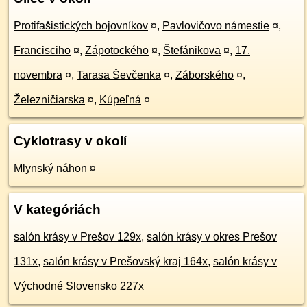
Protifašistických bojovníkov
¤
,
Pavlovičovo námestie
¤
,
Francisciho
¤
,
Zápotockého
¤
,
Štefánikova
¤
,
17.
novembra
¤
,
Tarasa Ševčenka
¤
,
Záborského
¤
,
Železničiarska
¤
,
Kúpeľná
¤
Cyklotrasy v okolí
Mlynský náhon
¤
V kategóriách
salón krásy v Prešov 129x
,
salón krásy v okres Prešov
131x
,
salón krásy v Prešovský kraj 164x
,
salón krásy v
Východné Slovensko 227x