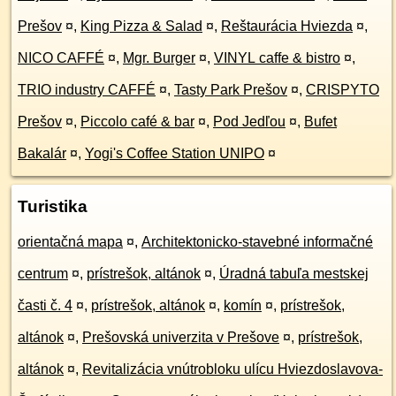
Prešov
¤
,
King Pizza & Salad
¤
,
Reštaurácia Hviezda
¤
,
NICO CAFFÉ
¤
,
Mgr. Burger
¤
,
VINYL caffe & bistro
¤
,
TRIO industry CAFFÉ
¤
,
Tasty Park Prešov
¤
,
CRISPYTO
Prešov
¤
,
Piccolo café & bar
¤
,
Pod Jedľou
¤
,
Bufet
Bakalár
¤
,
Yogi's Coffee Station UNIPO
¤
Turistika
orientačná mapa
¤
,
Architektonicko-stavebné informačné
centrum
¤
,
prístrešok, altánok
¤
,
Úradná tabuľa mestskej
časti č. 4
¤
,
prístrešok, altánok
¤
,
komín
¤
,
prístrešok,
altánok
¤
,
Prešovská univerzita v Prešove
¤
,
prístrešok,
altánok
¤
,
Revitalizácia vnútrobloku ulícu Hviezdoslavova-