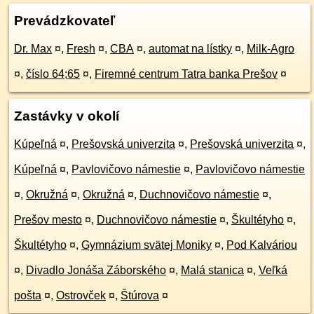
Prevádzkovateľ
Dr. Max
¤
,
Fresh
¤
,
CBA
¤
,
automat na lístky
¤
,
Milk-Agro
¤
,
číslo 64;65
¤
,
Firemné centrum Tatra banka Prešov
¤
Zastávky v okolí
Kúpeľná
¤
,
Prešovská univerzita
¤
,
Prešovská univerzita
¤
,
Kúpeľná
¤
,
Pavlovičovo námestie
¤
,
Pavlovičovo námestie
¤
,
Okružná
¤
,
Okružná
¤
,
Duchnovičovo námestie
¤
,
Prešov mesto
¤
,
Duchnovičovo námestie
¤
,
Škultétyho
¤
,
Škultétyho
¤
,
Gymnázium svätej Moniky
¤
,
Pod Kalváriou
¤
,
Divadlo Jonáša Záborského
¤
,
Malá stanica
¤
,
Veľká
pošta
¤
,
Ostrovček
¤
,
Štúrova
¤