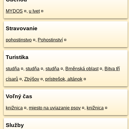
MYDOS
¤
,
u Ivet
¤
Stravovanie
pohostinstvo
¤
,
Pohostinství
¤
Turistika
studňa
¤
,
studňa
¤
,
studňa
¤
,
Brněnská oblast
¤
,
Bitva tří
císarů
¤
,
Zbýšov
¤
,
prístrešok, altánok
¤
Voľný čas
knižnica
¤
,
miesto na uviazanie psov
¤
,
knižnica
¤
Služby