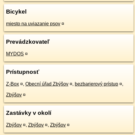
Bicykel
miesto na uviazanie psov
¤
Prevádzkovateľ
MYDOS
¤
Prístupnosť
Z-Box
¤
,
Obecní úřad Zbýšov
¤
,
bezbarierový prístup
¤
,
Zbýšov
¤
Zastávky v okolí
Zbýšov
¤
,
Zbýšov
¤
,
Zbýšov
¤