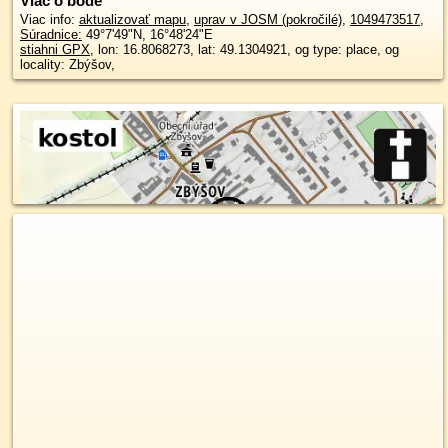
Viac o bode
Viac info:
aktualizovať mapu
,
uprav v JOSM (pokročilé)
,
1049473517
,
Súradnice:
49°7'49"N
,
16°48'24"E
stiahni GPX
, lon: 16.8068273, lat: 49.1304921, og type: place, og
locality: Zbýšov,