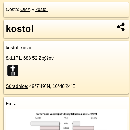
Cesta:
OMA
»
kostol
kostol
kostol
: kostol,
č.d.
171
,
683 52
Zbýšov
Súradnice:
49°7'49"N
,
16°48'24"E
Extra: