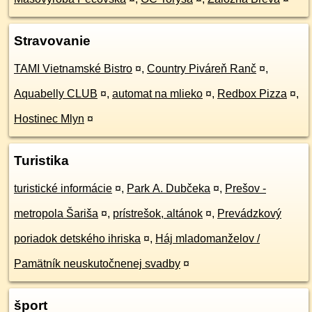
Stravovanie
TAMI Vietnamské Bistro
¤
,
Country Piváreň Ranč
¤
,
Aquabelly CLUB
¤
,
automat na mlieko
¤
,
Redbox Pizza
¤
,
Hostinec Mlyn
¤
Turistika
turistické informácie
¤
,
Park A. Dubčeka
¤
,
Prešov -
metropola Šariša
¤
,
prístrešok, altánok
¤
,
Prevádzkový
poriadok detského ihriska
¤
,
Háj mladomanželov /
Pamätník neuskutočnenej svadby
¤
šport