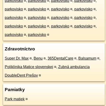
parkovisko
¤
,
parkovisko
¤
,
parkovisko
¤
,
parkovisko
¤
,
parkovisko
¤
,
parkovisko
¤
,
parkovisko
¤
,
parkovisko
¤
,
parkovisko
¤
,
parkovisko
¤
,
parkovisko
¤
,
parkovisko
¤
,
parkovisko
¤
,
parkovisko
¤
,
parkovisko
¤
,
parkovisko
¤
,
parkovisko
¤
,
parkovisko
¤
Zdravotníctvo
Super Dr. Max
¤
,
Benu
¤
,
365DentalCare
¤
,
Balsamum
¤
,
Poliklinika Matice slovenskej
¤
,
Zubná ambulancia
DoubleDent Prešov
¤
Pamiatky
Park matiek
¤