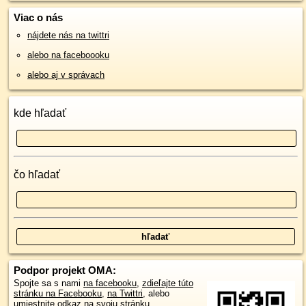
Viac o nás
nájdete nás na twittri
alebo na faceboooku
alebo aj v správach
kde hľadať
čo hľadať
Podpor projekt OMA:
Spojte sa s nami
na facebooku
,
zdieľajte túto
stránku na Facebooku
,
na Twittri
, alebo
umiestnite odkaz na svoju stránku.