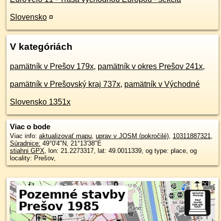
Slovensko
¤
V kategóriách
pamätník v Prešov 179x
,
pamätník v okres Prešov 241x
,
pamätník v Prešovský kraj 737x
,
pamätník v Východné
Slovensko 1351x
Viac o bode
Viac info:
aktualizovať mapu
,
uprav v JOSM (pokročilé)
,
10311887321
,
Súradnice:
49°0'4"N
,
21°13'38"E
stiahni GPX
, lon: 21.2273317, lat: 49.0011339, og type: place, og
locality: Prešov,