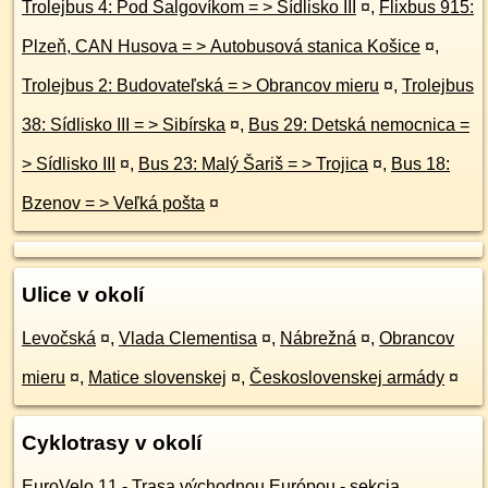
Trolejbus 4: Pod Šalgovíkom = > Sídlisko III
¤
,
Flixbus 915:
Plzeň, CAN Husova = > Autobusová stanica Košice
¤
,
Trolejbus 2: Budovateľská = > Obrancov mieru
¤
,
Trolejbus
38: Sídlisko III = > Sibírska
¤
,
Bus 29: Detská nemocnica =
> Sídlisko III
¤
,
Bus 23: Malý Šariš = > Trojica
¤
,
Bus 18:
Bzenov = > Veľká pošta
¤
Ulice v okolí
Levočská
¤
,
Vlada Clementisa
¤
,
Nábrežná
¤
,
Obrancov
mieru
¤
,
Matice slovenskej
¤
,
Československej armády
¤
Cyklotrasy v okolí
EuroVelo 11 - Trasa východnou Európou - sekcia