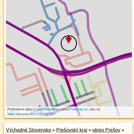
Podkladové dáta ©
OpenStreetMap
vrstva
Freemap.sk
, viac na
100 m
https://poi.oma.sk/n10311887321
Východné Slovensko
»
Prešovský kraj
»
okres Prešov
»