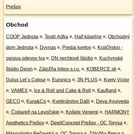
Prešov
Obchod
COOP Jednota
¤
,
Textil Aďka
¤
,
Half kúpeľne
¤
,
Obchodný
dom Jednota
¤
,
Dvynas
¤
,
Predaj kvetov
¤
,
Krajčírstvo -
oprava odevov Iva
¤
,
DN nechtové štúdio
¤
,
Kuchynské
štúdio Desin
¤
,
Záložňa Inbox s.r.o.
¤
,
KOBERCE.sk
¤
,
Dulux Let´s Colour
¤
,
Euronics
¤
,
3N PLUS
¤
,
Kvety Victor
¤
,
VAMEX
¤
,
Ice & Roll and Cake & Roll
¤
,
Kaufland
¤
,
GECO
¤
,
Kura&Co
¤
,
Kvetinárstvo Dalli
¤
,
Deva Ayurveda
¤
,
Čistiareň na Levočskej
¤
,
Košele Venergi
¤
,
HARMONY
Aesthetics Prešov
¤
,
DepilConcept Prešov - OC Torysa
¤
,
Mäsovýroba Pečovská
¤
,
OC Torysa
¤
,
Záložňa Breva
¤