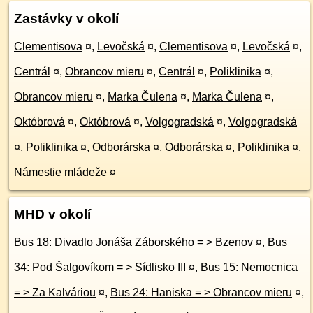
Zastávky v okolí
Clementisova
¤
,
Levočská
¤
,
Clementisova
¤
,
Levočská
¤
,
Centrál
¤
,
Obrancov mieru
¤
,
Centrál
¤
,
Poliklinika
¤
,
Obrancov mieru
¤
,
Marka Čulena
¤
,
Marka Čulena
¤
,
Októbrová
¤
,
Októbrová
¤
,
Volgogradská
¤
,
Volgogradská
¤
,
Poliklinika
¤
,
Odborárska
¤
,
Odborárska
¤
,
Poliklinika
¤
,
Námestie mládeže
¤
MHD v okolí
Bus 18: Divadlo Jonáša Záborského = > Bzenov
¤
,
Bus
34: Pod Šalgovíkom = > Sídlisko III
¤
,
Bus 15: Nemocnica
= > Za Kalváriou
¤
,
Bus 24: Haniska = > Obrancov mieru
¤
,