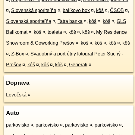
¤
,
Slovenská sporiteľňa
¤
,
balíkovo box
¤
,
kôš
¤
,
ČSOB
¤
,
Slovenská sporiteľňa
¤
,
Tatra banka
¤
,
kôš
¤
,
kôš
¤
,
GLS
Balíkomat
¤
,
kôš
¤
,
toaleta
¤
,
kôš
¤
,
kôš
¤
,
My Residence
Showroom & Coworking Prešov
¤
,
kôš
¤
,
kôš
¤
,
kôš
¤
,
kôš
¤
,
Z-Box
¤
,
Svadobný a portrétny fotograf Peter Suchý -
Prešov
¤
,
kôš
¤
,
kôš
¤
,
kôš
¤
,
Generali
¤
Doprava
Levočská
¤
Auto
parkovisko
¤
,
parkovisko
¤
,
parkovisko
¤
,
parkovisko
¤
,