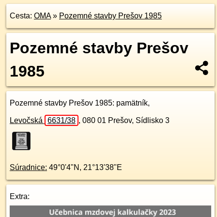
Cesta:
OMA
»
Pozemné stavby Prešov 1985
Pozemné stavby Prešov
1985
Pozemné stavby Prešov 1985
: pamätník,
Levočská
6631/38
,
080 01
Prešov, Sídlisko 3
Súradnice:
49°0'4"N
,
21°13'38"E
Extra: