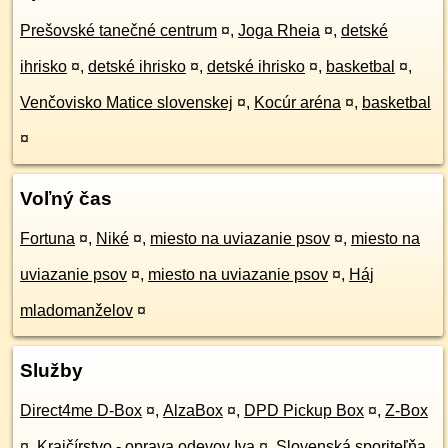
Prešovské tanečné centrum
¤
,
Joga Rheia
¤
,
detské
ihrisko
¤
,
detské ihrisko
¤
,
detské ihrisko
¤
,
basketbal
¤
,
Venčovisko Matice slovenskej
¤
,
Kocúr aréna
¤
,
basketbal
¤
Voľný čas
Fortuna
¤
,
Niké
¤
,
miesto na uviazanie psov
¤
,
miesto na
uviazanie psov
¤
,
miesto na uviazanie psov
¤
,
Háj
mladomanželov
¤
Služby
Direct4me D-Box
¤
,
AlzaBox
¤
,
DPD Pickup Box
¤
,
Z-Box
¤
,
Krajčírstvo - oprava odevov Iva
¤
,
Slovenská sporiteľňa