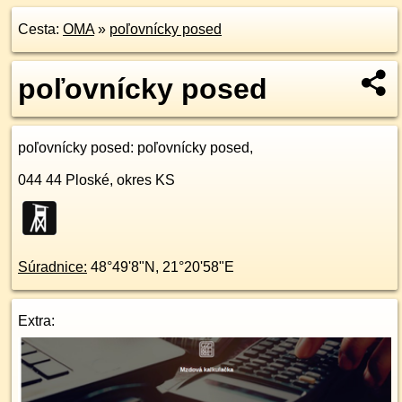
Cesta:
OMA
»
poľovnícky posed
poľovnícky posed
poľovnícky posed
: poľovnícky posed,
044 44
Ploské, okres KS
Súradnice:
48°49'8"N
,
21°20'58"E
Extra: