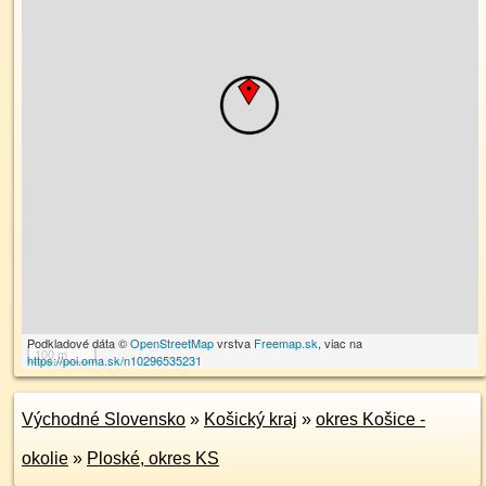
Podkladové dáta ©
OpenStreetMap
vrstva
Freemap.sk
, viac na
100 m
https://poi.oma.sk/n10296535231
Východné Slovensko
»
Košický kraj
»
okres Košice -
okolie
»
Ploské, okres KS