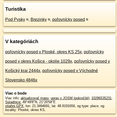
Turistika
Pod Pysky
¤
,
Brezinky
¤
,
poľovnícky posed
¤
V kategóriách
poľovnícky posed v Ploské, okres KS 25x
,
poľovnícky
posed v okres Košice - okolie 1029x
,
poľovnícky posed v
Košický kraj 2444x
,
poľovnícky posed v Východné
Slovensko 4846x
Viac o bode
Viac info:
aktualizovať mapu
,
uprav v JOSM (pokročilé)
,
10296535231
,
Súradnice:
48°49'8"N
,
21°20'58"E
stiahni GPX
, lon: 21.3494691, lat: 48.8191656, og type: place, og
locality: Ploské, okres KS,