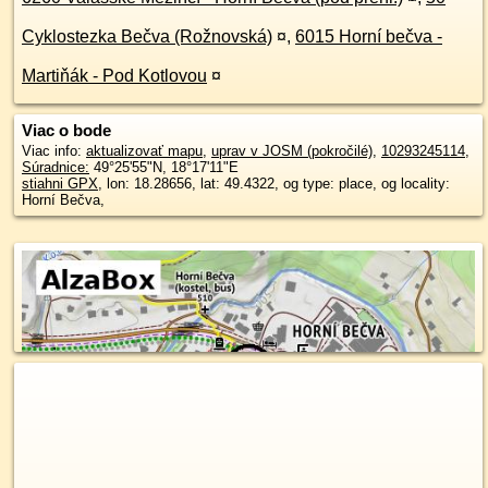
Cyklostezka Bečva (Rožnovská)
¤
,
6015 Horní bečva -
Martiňák - Pod Kotlovou
¤
Viac o bode
Viac info:
aktualizovať mapu
,
uprav v JOSM (pokročilé)
,
10293245114
,
Súradnice:
49°25'55"N
,
18°17'11"E
stiahni GPX
, lon: 18.28656, lat: 49.4322, og type: place, og locality:
Horní Bečva,