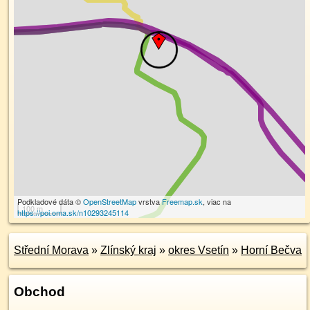
Podkladové dáta ©
OpenStreetMap
vrstva
Freemap.sk
, viac na
100 m
https://poi.oma.sk/n10293245114
Střední Morava
»
Zlínský kraj
»
okres Vsetín
»
Horní Bečva
Obchod