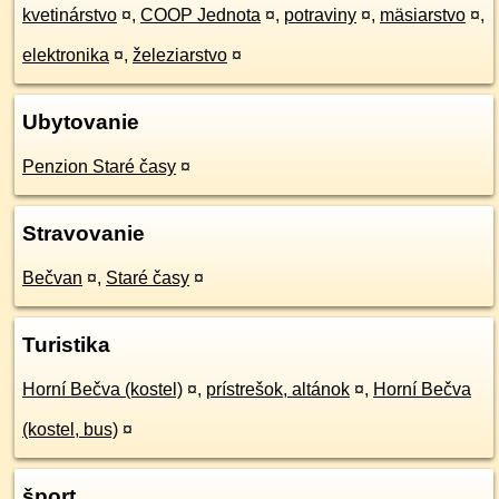
kvetinárstvo
¤
,
COOP Jednota
¤
,
potraviny
¤
,
mäsiarstvo
¤
,
elektronika
¤
,
železiarstvo
¤
Ubytovanie
Penzion Staré časy
¤
Stravovanie
Bečvan
¤
,
Staré časy
¤
Turistika
Horní Bečva (kostel)
¤
,
prístrešok, altánok
¤
,
Horní Bečva
(kostel, bus)
¤
šport