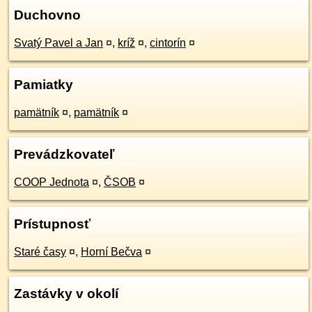
Duchovno
Svatý Pavel a Jan
¤
,
kríž
¤
,
cintorín
¤
Pamiatky
pamätník
¤
,
pamätník
¤
Prevádzkovateľ
COOP Jednota
¤
,
ČSOB
¤
Prístupnosť
Staré časy
¤
,
Horní Bečva
¤
Zastávky v okolí