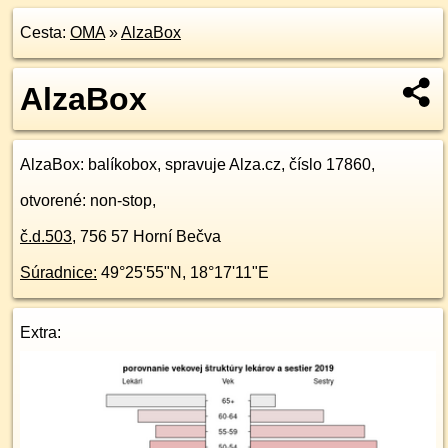
Cesta:
OMA
»
AlzaBox
AlzaBox
AlzaBox
: balíkobox, spravuje Alza.cz, číslo 17860,
otvorené: non-stop,
č.d.
503
,
756 57
Horní Bečva
Súradnice:
49°25'55"N
,
18°17'11"E
Extra: