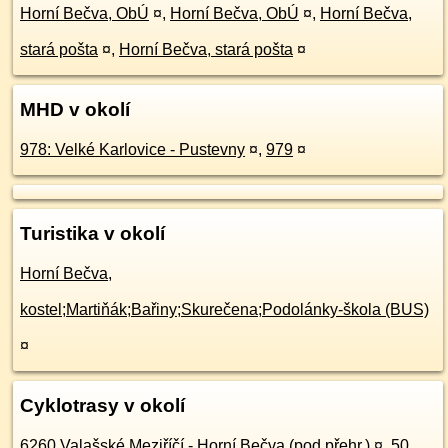
Horní Bečva, ObÚ
¤
,
Horní Bečva, ObÚ
¤
,
Horní Bečva,
stará pošta
¤
,
Horní Bečva, stará pošta
¤
MHD v okolí
978: Velké Karlovice - Pustevny
¤
,
979
¤
Turistika v okolí
Horní Bečva,
kostel;Martiňák;Bařiny;Skurečena;Podolánky-škola (BUS)
¤
Cyklotrasy v okolí
6260 Valašské Meziříčí - Horní Bečva (pod přehr.)
¤
,
50