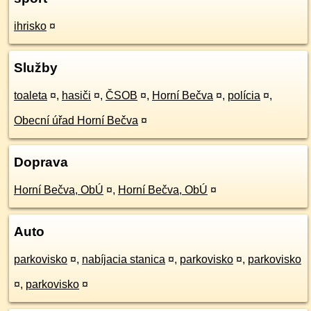
ihrisko
¤
Služby
toaleta
¤
,
hasiči
¤
,
ČSOB
¤
,
Horní Bečva
¤
,
polícia
¤
,
Obecní úřad Horní Bečva
¤
Doprava
Horní Bečva, ObÚ
¤
,
Horní Bečva, ObÚ
¤
Auto
parkovisko
¤
,
nabíjacia stanica
¤
,
parkovisko
¤
,
parkovisko
¤
,
parkovisko
¤