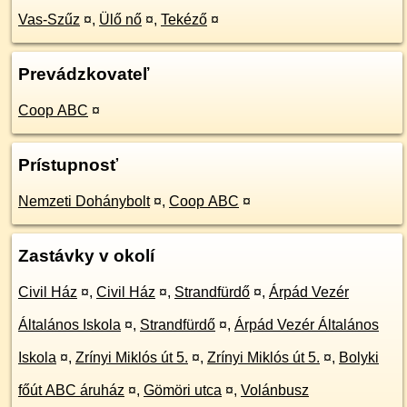
Vas-Szűz
¤
,
Ülő nő
¤
,
Tekéző
¤
Prevádzkovateľ
Coop ABC
¤
Prístupnosť
Nemzeti Dohánybolt
¤
,
Coop ABC
¤
Zastávky v okolí
Civil Ház
¤
,
Civil Ház
¤
,
Strandfürdő
¤
,
Árpád Vezér
Általános Iskola
¤
,
Strandfürdő
¤
,
Árpád Vezér Általános
Iskola
¤
,
Zrínyi Miklós út 5.
¤
,
Zrínyi Miklós út 5.
¤
,
Bolyki
főút ABC áruház
¤
,
Gömöri utca
¤
,
Volánbusz