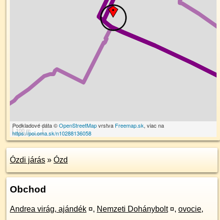
Podkladové dáta ©
OpenStreetMap
vrstva
Freemap.sk
, viac na
100 m
https://poi.oma.sk/n10288136058
Ózdi járás
»
Ózd
Obchod
Andrea virág, ajándék
¤
,
Nemzeti Dohánybolt
¤
,
ovocie,