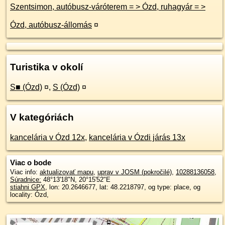
Szentsimon, autóbusz-váróterem = > Ózd, ruhagyár = >
Ózd, autóbusz-állomás
¤
Turistika v okolí
S■ (Ózd)
¤
,
S (Ózd)
¤
V kategóriách
kancelária v Ózd 12x
,
kancelária v Ózdi járás 13x
Viac o bode
Viac info:
aktualizovať mapu
,
uprav v JOSM (pokročilé)
,
10288136058
,
Súradnice:
48°13'18"N
,
20°15'52"E
stiahni GPX
, lon: 20.2646677, lat: 48.2218797, og type: place, og
locality: Ózd,