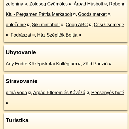
zelenina
¤
,
Zöldség Gyümölcs
¤
,
Árpád Húsbolt
¤
,
Robenn
Kft. - Pergamen Pátria Márkabolt
¤
,
Goods market
¤
,
oblečenie
¤
,
Siki mintabolt
¤
,
Coop ABC
¤
,
Öcsi Csemege
¤
,
Fodrászat
¤
,
Ház Szépítők Boltja
¤
Ubytovanie
Ady Endre Középiskolai Kollégium
¤
,
Zöld Panzió
¤
Stravovanie
pitná voda
¤
,
Árpád Étterem és Kávézó
¤
,
Pecsenyés büfé
¤
Turistika