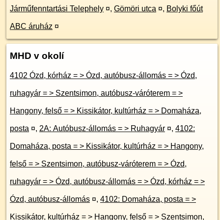
Járműfenntartási Telephely
¤
,
Gömöri utca
¤
,
Bolyki főút
ABC áruház
¤
MHD v okolí
4102 Ózd, kórház = > Ózd, autóbusz-állomás = > Ózd,
ruhagyár = > Szentsimon, autóbusz-váróterem = >
Hangony, felső = > Kissikátor, kultúrház = > Domaháza,
posta
¤
,
2A: Autóbusz-állomás = > Ruhagyár
¤
,
4102:
Domaháza, posta = > Kissikátor, kultúrház = > Hangony,
felső = > Szentsimon, autóbusz-váróterem = > Ózd,
ruhagyár = > Ózd, autóbusz-állomás = > Ózd, kórház = >
Ózd, autóbusz-állomás
¤
,
4102: Domaháza, posta = >
Kissikátor, kultúrház = > Hangony, felső = > Szentsimon,