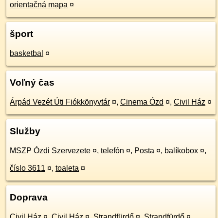
orientačná mapa
¤
šport
basketbal
¤
Voľný čas
Árpád Vezét Úti Fiókkönyvtár
¤
,
Cinema Ózd
¤
,
Civil Ház
¤
Služby
MSZP Ózdi Szervezete
¤
,
telefón
¤
,
Posta
¤
,
balíkobox
¤
,
číslo 3611
¤
,
toaleta
¤
Doprava
Civil Ház
¤
,
Civil Ház
¤
,
Strandfürdő
¤
,
Strandfürdő
¤