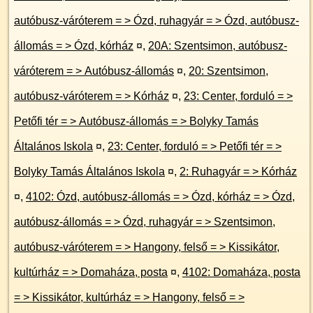
autóbusz-váróterem = > Ózd, ruhagyár = > Ózd, autóbusz-
állomás = > Ózd, kórház
¤
,
20A: Szentsimon, autóbusz-
váróterem = > Autóbusz-állomás
¤
,
20: Szentsimon,
autóbusz-váróterem = > Kórház
¤
,
23: Center, forduló = >
Petőfi tér = > Autóbusz-állomás = > Bolyky Tamás
Általános Iskola
¤
,
23: Center, forduló = > Petőfi tér = >
Bolyky Tamás Általános Iskola
¤
,
2: Ruhagyár = > Kórház
¤
,
4102: Ózd, autóbusz-állomás = > Ózd, kórház = > Ózd,
autóbusz-állomás = > Ózd, ruhagyár = > Szentsimon,
autóbusz-váróterem = > Hangony, felső = > Kissikátor,
kultúrház = > Domaháza, posta
¤
,
4102: Domaháza, posta
= > Kissikátor, kultúrház = > Hangony, felső = >