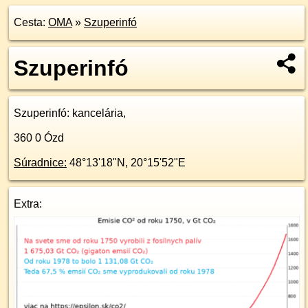
Cesta:
OMA
»
Szuperinfó
Szuperinfó
Szuperinfó
: kancelária,
360 0
Ózd
Súradnice:
48°13'18"N
,
20°15'52"E
Extra: