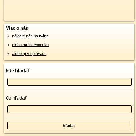
Viac o nás
nájdete nás na twittri
alebo na faceboooku
alebo aj v správach
kde hľadať
čo hľadať