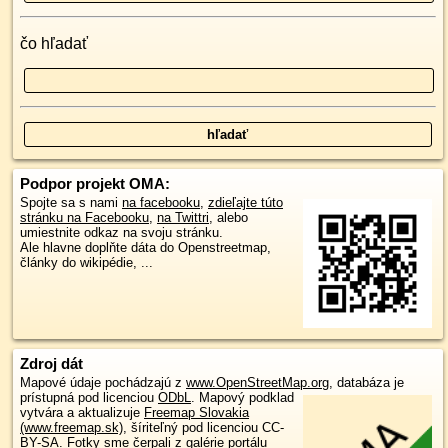
čo hľadať
Podpor projekt OMA:
Spojte sa s nami
na facebooku
,
zdieľajte túto
stránku na Facebooku
,
na Twittri
, alebo
umiestnite odkaz na svoju stránku.
Ale hlavne doplňte dáta do Openstreetmap,
články do wikipédie, ...
Zdroj dát
Mapové údaje pochádzajú z
www.OpenStreetMap.org
, databáza je
prístupná pod licenciou
ODbL
.
Mapový podklad
vytvára a aktualizuje
Freemap Slovakia
(www.freemap.sk)
, šíriteľný pod licenciou CC-
BY-SA. Fotky sme čerpali z galérie portálu