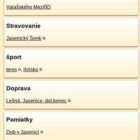
Valašského Meziříčí
Stravovanie
Jasenický Šenk
¤
šport
tenis
¤
,
ihrisko
¤
Doprava
Lešná, Jasenice, dol.konec
¤
Pamiatky
Dub v Jasenici
¤