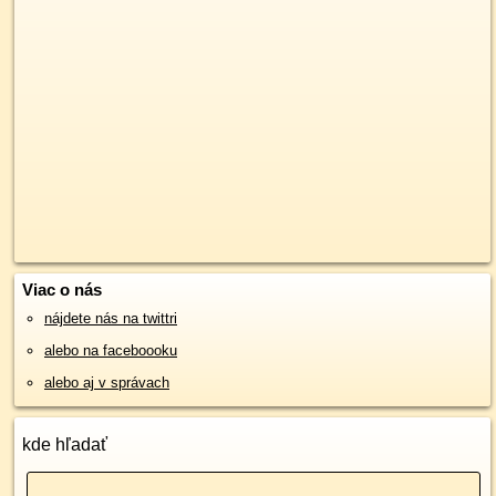
Viac o nás
nájdete nás na twittri
alebo na faceboooku
alebo aj v správach
kde hľadať