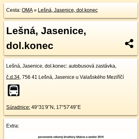
Cesta:
OMA
»
Lešná, Jasenice, dol.konec
Lešná, Jasenice,
dol.konec
Lešná, Jasenice, dol.konec
: autobusová zastávka,
č.d.
34
,
756 41
Lešná, Jasenice u Valašského Meziříčí
Súradnice:
49°31'9"N
,
17°57'49"E
Extra: