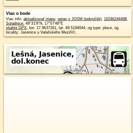
Viac o bode
Viac info:
aktualizovať mapu
,
uprav v JOSM (pokročilé)
,
10246244498
,
Súradnice:
49°31'9"N
,
17°57'49"E
stiahni GPX
, lon: 17.9637261, lat: 49.5194044, og type: place, og
locality: Jasenice u Valašského Meziříčí,