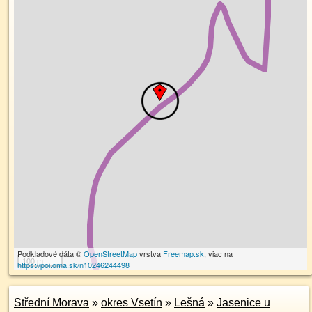
Podkladové dáta ©
OpenStreetMap
vrstva
Freemap.sk
, viac na
100 m
https://poi.oma.sk/n10246244498
Střední Morava
»
okres Vsetín
»
Lešná
»
Jasenice u