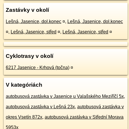
Zastávky v okolí
Lešná, Jasenice, dol.konec
¤
,
Lešná, Jasenice, dol.konec
¤
,
Lešná, Jasenice, střed
¤
,
Lešná, Jasenice, střed
¤
Cyklotrasy v okolí
6217 Jasenice - Krhová (točna)
¤
V kategóriách
autobusová zastávka v Jasenice u Valašského Meziříčí 5x
,
autobusová zastávka v Lešná 23x
,
autobusová zastávka v
okres Vsetín 872x
,
autobusová zastávka v Střední Morava
5953x