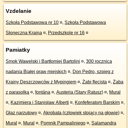
Vzdelanie
Szkoła Podstawowa nr 10
¤
,
Szkoła Podstawowa
Słoneczna Kraina
¤
,
Przedszkole nr 16
¤
Pamiatky
Smok Wawelski i Bartłomiej Bartolini
¤
,
300 rocznica
nadania Białej praw miejskich
¤
,
Don Pedro, szpieg z
Krainy Deszczowców z Mypingiem
¤
,
Żabi flecista
¤
,
Żaba
z parasolką
¤
,
fontána
¤
,
Austeria (Stary Ratusz)
¤
,
Mural
¤
,
Kazimiera i Stanisław Alberti
¤
,
Konfeferatom Barskim
¤
,
Głaz narzutowy
¤
,
Akrobata (człowiek stojący na głowie)
¤
,
Mural
¤
,
Mural
¤
,
Pomnik Pampaliniego
¤
,
Salamandra