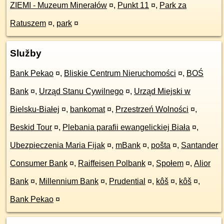
ZIEMI - Muzeum Minerałów
¤
,
Punkt 11
¤
,
Park za
Ratuszem
¤
,
park
¤
Služby
Bank Pekao
¤
,
Bliskie Centrum Nieruchomości
¤
,
BOŚ
Bank
¤
,
Urząd Stanu Cywilnego
¤
,
Urząd Miejski w
Bielsku-Białej
¤
,
bankomat
¤
,
Przestrzeń Wolności
¤
,
Beskid Tour
¤
,
Plebania parafii ewangelickiej Biała
¤
,
Ubezpieczenia Maria Fijak
¤
,
mBank
¤
,
pošta
¤
,
Santander
Consumer Bank
¤
,
Raiffeisen Polbank
¤
,
Społem
¤
,
Alior
Bank
¤
,
Millennium Bank
¤
,
Prudential
¤
,
kôš
¤
,
kôš
¤
,
Bank Pekao
¤