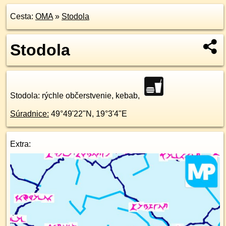
Cesta:
OMA
»
Stodola
Stodola
Stodola
: rýchle občerstvenie, kebab,
Súradnice:
49°49'22"N
,
19°3'4"E
Extra: