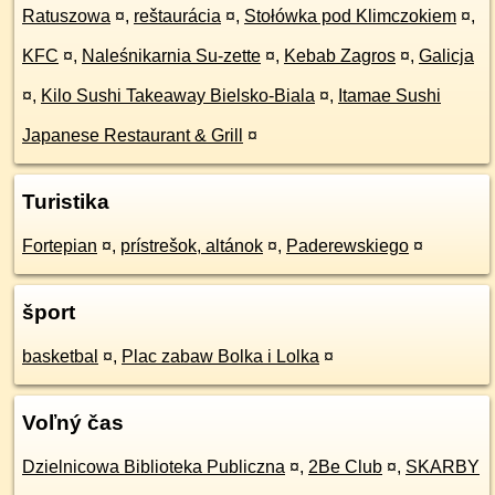
Ratuszowa
¤
,
reštaurácia
¤
,
Stołówka pod Klimczokiem
¤
,
KFC
¤
,
Naleśnikarnia Su-zette
¤
,
Kebab Zagros
¤
,
Galicja
¤
,
Kilo Sushi Takeaway Bielsko-Biala
¤
,
Itamae Sushi
Japanese Restaurant & Grill
¤
Turistika
Fortepian
¤
,
prístrešok, altánok
¤
,
Paderewskiego
¤
šport
basketbal
¤
,
Plac zabaw Bolka i Lolka
¤
Voľný čas
Dzielnicowa Biblioteka Publiczna
¤
,
2Be Club
¤
,
SKARBY