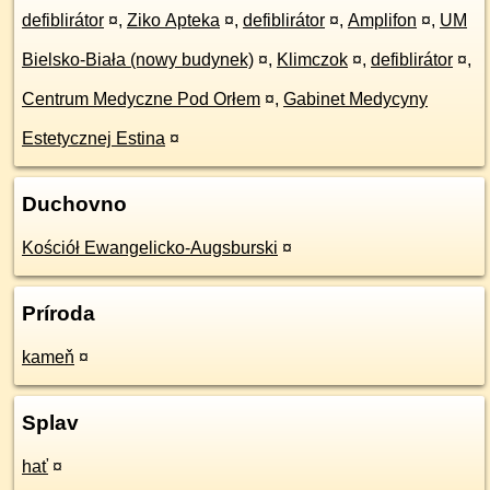
defiblirátor
¤
,
Ziko Apteka
¤
,
defiblirátor
¤
,
Amplifon
¤
,
UM
Bielsko-Biała (nowy budynek)
¤
,
Klimczok
¤
,
defiblirátor
¤
,
Centrum Medyczne Pod Orłem
¤
,
Gabinet Medycyny
Estetycznej Estina
¤
Duchovno
Kościół Ewangelicko-Augsburski
¤
Príroda
kameň
¤
Splav
hať
¤