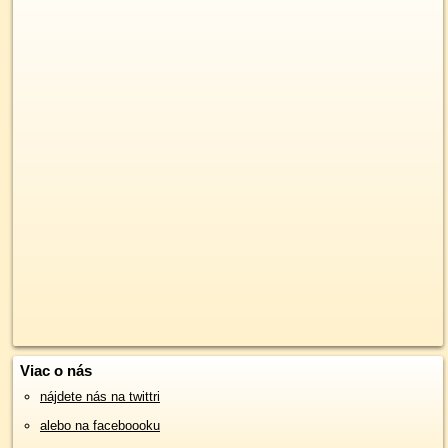
Viac o nás
nájdete nás na twittri
alebo na faceboooku