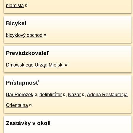
plamista
¤
Bicykel
bicyklový obchod
¤
Prevádzkovateľ
Dmowskiego Urząd Miejski
¤
Prístupnosť
Bar Pierożek
¤
,
defiblirátor
¤
,
Nazar
¤
,
Adona Restauracja
Orientalna
¤
Zastávky v okolí