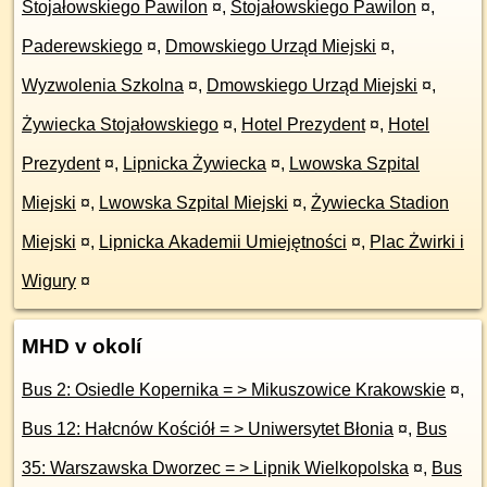
Stojałowskiego Pawilon
¤
,
Stojałowskiego Pawilon
¤
,
Paderewskiego
¤
,
Dmowskiego Urząd Miejski
¤
,
Wyzwolenia Szkolna
¤
,
Dmowskiego Urząd Miejski
¤
,
Żywiecka Stojałowskiego
¤
,
Hotel Prezydent
¤
,
Hotel
Prezydent
¤
,
Lipnicka Żywiecka
¤
,
Lwowska Szpital
Miejski
¤
,
Lwowska Szpital Miejski
¤
,
Żywiecka Stadion
Miejski
¤
,
Lipnicka Akademii Umiejętności
¤
,
Plac Żwirki i
Wigury
¤
MHD v okolí
Bus 2: Osiedle Kopernika = > Mikuszowice Krakowskie
¤
,
Bus 12: Hałcnów Kościół = > Uniwersytet Błonia
¤
,
Bus
35: Warszawska Dworzec = > Lipnik Wielkopolska
¤
,
Bus