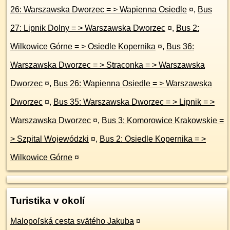
26: Warszawska Dworzec = > Wapienna Osiedle
¤
,
Bus
27: Lipnik Dolny = > Warszawska Dworzec
¤
,
Bus 2:
Wilkowice Górne = > Osiedle Kopernika
¤
,
Bus 36:
Warszawska Dworzec = > Straconka = > Warszawska
Dworzec
¤
,
Bus 26: Wapienna Osiedle = > Warszawska
Dworzec
¤
,
Bus 35: Warszawska Dworzec = > Lipnik = >
Warszawska Dworzec
¤
,
Bus 3: Komorowice Krakowskie =
> Szpital Wojewódzki
¤
,
Bus 2: Osiedle Kopernika = >
Wilkowice Górne
¤
Turistika v okolí
Malopoľská cesta svätého Jakuba
¤