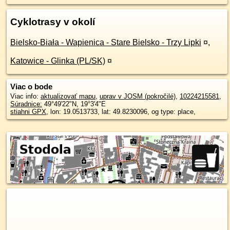
Cyklotrasy v okolí
Bielsko-Biała - Wapienica - Stare Bielsko - Trzy Lipki
¤
,
Katowice - Glinka (PL/SK)
¤
Viac o bode
Viac info:
aktualizovať mapu
,
uprav v JOSM (pokročilé)
,
10224215581
,
Súradnice:
49°49'22"N
,
19°3'4"E
stiahni GPX
, lon: 19.0513733, lat: 49.8230096, og type: place,