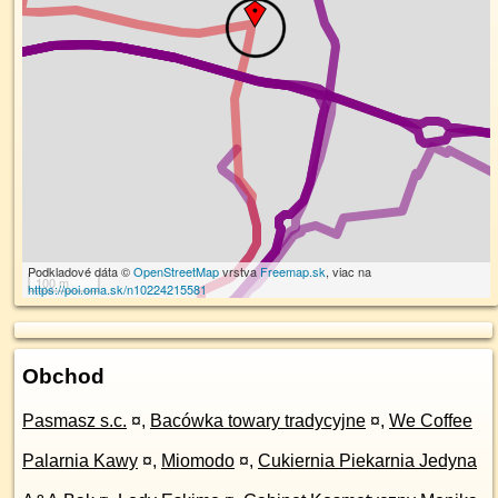
Podkladové dáta ©
OpenStreetMap
vrstva
Freemap.sk
, viac na
100 m
https://poi.oma.sk/n10224215581
Obchod
Pasmasz s.c.
¤
,
Bacówka towary tradycyjne
¤
,
We Coffee
Palarnia Kawy
¤
,
Miomodo
¤
,
Cukiernia Piekarnia Jedyna