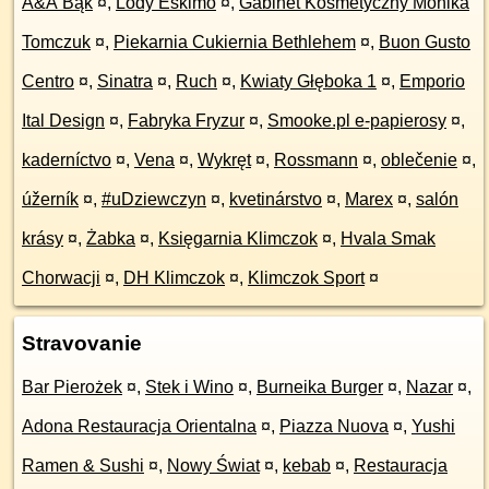
A&A Bąk
¤
,
Lody Eskimo
¤
,
Gabinet Kosmetyczny Monika
Tomczuk
¤
,
Piekarnia Cukiernia Bethlehem
¤
,
Buon Gusto
Centro
¤
,
Sinatra
¤
,
Ruch
¤
,
Kwiaty Głęboka 1
¤
,
Emporio
Ital Design
¤
,
Fabryka Fryzur
¤
,
Smooke.pl e-papierosy
¤
,
kaderníctvo
¤
,
Vena
¤
,
Wykręt
¤
,
Rossmann
¤
,
oblečenie
¤
,
úžerník
¤
,
#uDziewczyn
¤
,
kvetinárstvo
¤
,
Marex
¤
,
salón
krásy
¤
,
Żabka
¤
,
Księgarnia Klimczok
¤
,
Hvala Smak
Chorwacji
¤
,
DH Klimczok
¤
,
Klimczok Sport
¤
Stravovanie
Bar Pierożek
¤
,
Stek i Wino
¤
,
Burneika Burger
¤
,
Nazar
¤
,
Adona Restauracja Orientalna
¤
,
Piazza Nuova
¤
,
Yushi
Ramen & Sushi
¤
,
Nowy Świat
¤
,
kebab
¤
,
Restauracja