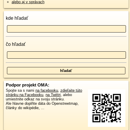
alebo aj v správach
kde hľadať
čo hľadať
Podpor projekt OMA:
Spojte sa s nami
na facebooku
,
zdieľajte túto
stránku na Facebooku
,
na Twittri
, alebo
umiestnite odkaz na svoju stránku.
Ale hlavne doplňte dáta do Openstreetmap,
články do wikipédie, ...