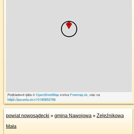
Podkladové dáta ©
OpenStreetMap
vrstva
Freemap.sk
, viac na
100 m
https://poi.oma.sk/n10185853786
powiat nowosądecki
»
gmina Nawojowa
»
Żeleźnikowa
Mała