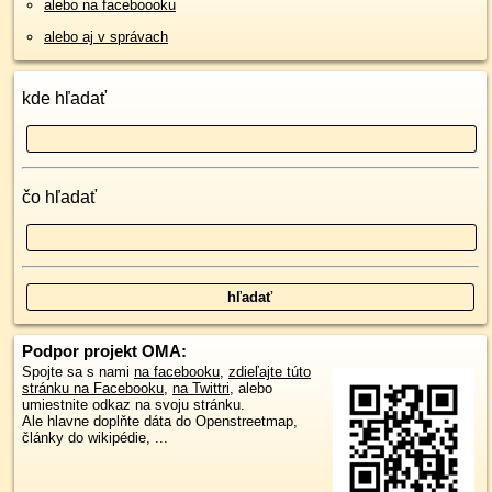
alebo na faceboooku
alebo aj v správach
kde hľadať
čo hľadať
Podpor projekt OMA:
Spojte sa s nami
na facebooku
,
zdieľajte túto
stránku na Facebooku
,
na Twittri
, alebo
umiestnite odkaz na svoju stránku.
Ale hlavne doplňte dáta do Openstreetmap,
články do wikipédie, ...