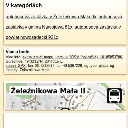
V kategóriách
autobusová zastávka v Żeleźnikowa Mała 9x
,
autobusová
zastávka v gmina Nawojowa 61x
,
autobusová zastávka v
powiat nowosądecki 921x
Viac o bode
Viac info:
aktualizovať mapu
,
uprav v JOSM (pokročilé)
,
10185853786
,
Súradnice:
49°32'12"N
,
20°43'16"E
stiahni GPX
, lon: 20.7212617, lat: 49.5367229, og type: place, og
locality: Żeleźnikowa Mała,