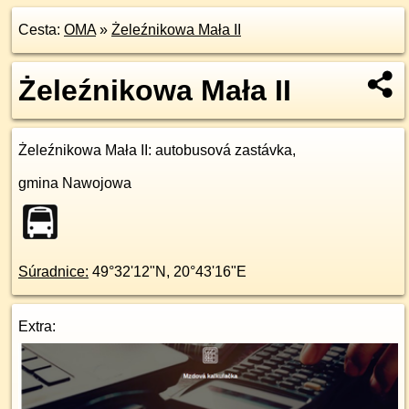
Cesta:
OMA
»
Żeleźnikowa Mała II
Żeleźnikowa Mała II
Żeleźnikowa Mała II
: autobusová zastávka,
gmina Nawojowa
Súradnice:
49°32'12"N
,
20°43'16"E
Extra: