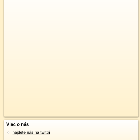
Viac o nás
nájdete nás na twittri