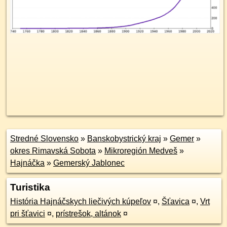
Stredné Slovensko
»
Banskobystrický kraj
»
Gemer
»
okres Rimavská Sobota
»
Mikroregión Medveš
»
Hajnáčka
»
Gemerský Jablonec
Turistika
História Hajnáčskych liečivých kúpeľov
¤
,
Šťavica
¤
,
Vrt
pri šťavici
¤
,
prístrešok, altánok
¤