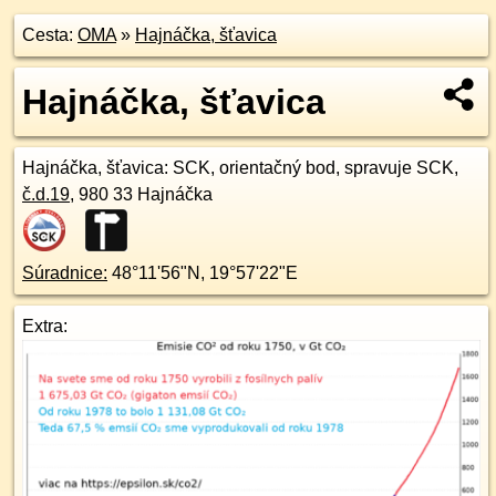
Cesta:
OMA
»
Hajnáčka, šťavica
Hajnáčka, šťavica
Hajnáčka, šťavica
: SCK, orientačný bod, spravuje SCK,
č.d.
19
,
980 33
Hajnáčka
Súradnice:
48°11'56"N
,
19°57'22"E
Extra: