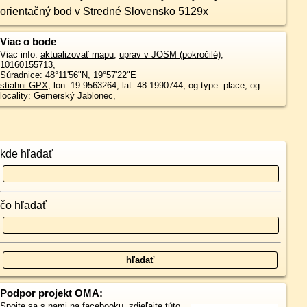
orientačný bod v Stredné Slovensko 5129x
Viac o bode
Viac info:
aktualizovať mapu
,
uprav v JOSM (pokročilé)
,
10160155713
,
Súradnice:
48°11'56"N
,
19°57'22"E
stiahni GPX
, lon: 19.9563264, lat: 48.1990744, og type: place, og
locality: Gemerský Jablonec,
kde hľadať
čo hľadať
Podpor projekt OMA:
Spojte sa s nami
na facebooku
,
zdieľajte túto