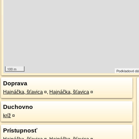
100 m
Podkladové dá
Doprava
Hajnáčka, šťavica
¤
,
Hajnáčka, šťavica
¤
Duchovno
kríž
¤
Prístupnosť