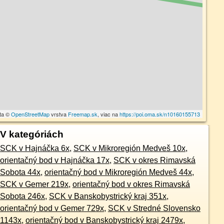
ta ©
OpenStreetMap
vrstva
Freemap.sk
, viac na
https://poi.oma.sk/n10160155713
V kategóriách
SCK v Hajnáčka 6x
,
SCK v Mikroregión Medveš 10x
,
orientačný bod v Hajnáčka 17x
,
SCK v okres Rimavská
Sobota 44x
,
orientačný bod v Mikroregión Medveš 44x
,
SCK v Gemer 219x
,
orientačný bod v okres Rimavská
Sobota 246x
,
SCK v Banskobystrický kraj 351x
,
orientačný bod v Gemer 729x
,
SCK v Stredné Slovensko
1143x
,
orientačný bod v Banskobystrický kraj 2479x
,