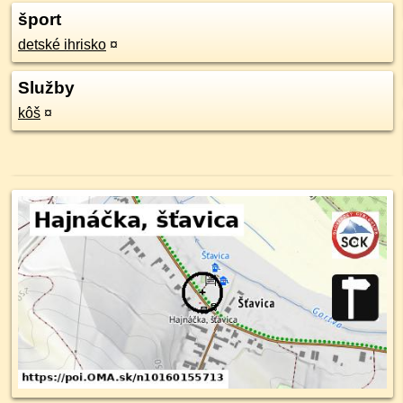
šport
detské ihrisko
¤
Služby
kôš
¤