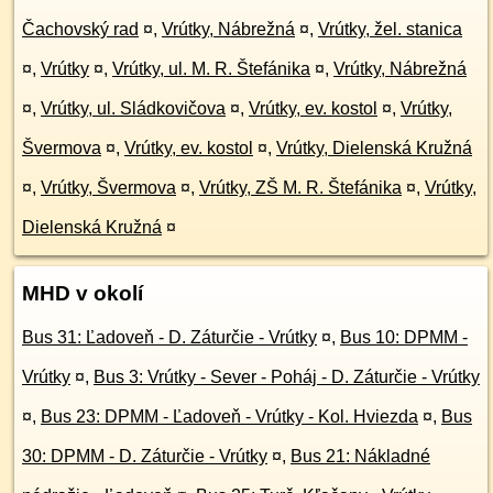
Čachovský rad
¤
,
Vrútky, Nábrežná
¤
,
Vrútky, žel. stanica
¤
,
Vrútky
¤
,
Vrútky, ul. M. R. Štefánika
¤
,
Vrútky, Nábrežná
¤
,
Vrútky, ul. Sládkovičova
¤
,
Vrútky, ev. kostol
¤
,
Vrútky,
Švermova
¤
,
Vrútky, ev. kostol
¤
,
Vrútky, Dielenská Kružná
¤
,
Vrútky, Švermova
¤
,
Vrútky, ZŠ M. R. Štefánika
¤
,
Vrútky,
Dielenská Kružná
¤
MHD v okolí
Bus 31: Ľadoveň - D. Záturčie - Vrútky
¤
,
Bus 10: DPMM -
Vrútky
¤
,
Bus 3: Vrútky - Sever - Poháj - D. Záturčie - Vrútky
¤
,
Bus 23: DPMM - Ľadoveň - Vrútky - Kol. Hviezda
¤
,
Bus
30: DPMM - D. Záturčie - Vrútky
¤
,
Bus 21: Nákladné