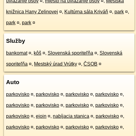
uviazanie psov
¤
,
miesto na uviazanie psov
¤
,
Mestská
knižnica Hany Zelinovej
¤
,
Kultúrna sála Kriváň
¤
,
park
¤
,
park
¤
,
park
¤
Služby
bankomat
¤
,
kôš
¤
,
Slovenská sporiteľňa
¤
,
Slovenská
sporiteľňa
¤
,
Mestský úrad Vrútky
¤
,
ČSOB
¤
Auto
parkovisko
¤
,
parkovisko
¤
,
parkovisko
¤
,
parkovisko
¤
,
parkovisko
¤
,
parkovisko
¤
,
parkovisko
¤
,
parkovisko
¤
,
parkovisko
¤
,
ejoin
¤
,
nabíjacia stanica
¤
,
parkovisko
¤
,
parkovisko
¤
,
parkovisko
¤
,
parkovisko
¤
,
parkovisko
¤
,