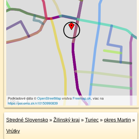
Podkladové dáta ©
OpenStreetMap
vrstva
Freemap.sk
, viac na
100 m
https://poi.oma.sk/n10150990839
Stredné Slovensko
»
Žilinský kraj
»
Turiec
»
okres Martin
»
Vrútky