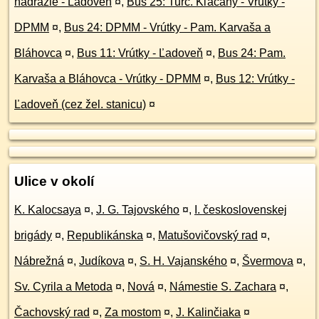
nádražie - Ľadoveň
¤
,
Bus 25: Turč. Kľačany - Vrútky -
DPMM
¤
,
Bus 24: DPMM - Vrútky - Pam. Karvaša a
Bláhovca
¤
,
Bus 11: Vrútky - Ľadoveň
¤
,
Bus 24: Pam.
Karvaša a Bláhovca - Vrútky - DPMM
¤
,
Bus 12: Vrútky -
Ľadoveň (cez žel. stanicu)
¤
Ulice v okolí
K. Kalocsaya
¤
,
J. G. Tajovského
¤
,
I. československej
brigády
¤
,
Republikánska
¤
,
Matušovičovský rad
¤
,
Nábrežná
¤
,
Judíkova
¤
,
S. H. Vajanského
¤
,
Švermova
¤
,
Sv. Cyrila a Metoda
¤
,
Nová
¤
,
Námestie S. Zachara
¤
,
Čachovský rad
¤
,
Za mostom
¤
,
J. Kalinčiaka
¤