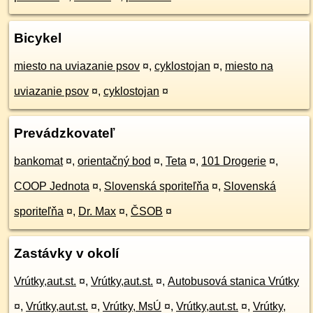
Bicykel
miesto na uviazanie psov
¤
,
cyklostojan
¤
,
miesto na
uviazanie psov
¤
,
cyklostojan
¤
Prevádzkovateľ
bankomat
¤
,
orientačný bod
¤
,
Teta
¤
,
101 Drogerie
¤
,
COOP Jednota
¤
,
Slovenská sporiteľňa
¤
,
Slovenská
sporiteľňa
¤
,
Dr. Max
¤
,
ČSOB
¤
Zastávky v okolí
Vrútky,aut.st.
¤
,
Vrútky,aut.st.
¤
,
Autobusová stanica Vrútky
¤
,
Vrútky,aut.st.
¤
,
Vrútky, MsÚ
¤
,
Vrútky,aut.st.
¤
,
Vrútky,