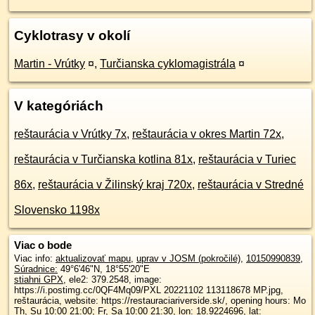
Cyklotrasy v okolí
Martin - Vrútky
¤
,
Turčianska cyklomagistrála
¤
V kategóriách
reštaurácia v Vrútky 7x
,
reštaurácia v okres Martin 72x
,
reštaurácia v Turčianska kotlina 81x
,
reštaurácia v Turiec
86x
,
reštaurácia v Žilinský kraj 720x
,
reštaurácia v Stredné
Slovensko 1198x
Viac o bode
Viac info:
aktualizovať mapu
,
uprav v JOSM (pokročilé)
,
10150990839
,
Súradnice:
49°6'46"N
,
18°55'20"E
stiahni GPX
, ele2: 379.2548, image:
https://i.postimg.cc/0QF4Mq09/PXL 20221102 113118678 MP.jpg,
reštaurácia, website: https://restauraciariverside.sk/, opening hours: Mo
Th, Su 10:00 21:00; Fr, Sa 10:00 21:30, lon: 18.9224696, lat: