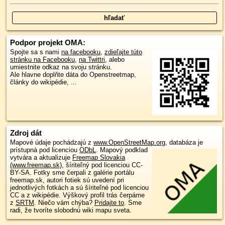
Podpor projekt OMA:
Spojte sa s nami
na facebooku
,
zdieľajte túto
stránku na Facebooku
,
na Twittri
, alebo
umiestnite odkaz na svoju stránku.
Ale hlavne doplňte dáta do Openstreetmap,
články do wikipédie, ...
Zdroj dát
Mapové údaje pochádzajú z
www.OpenStreetMap.org
, databáza je
prístupná pod licenciou
ODbL
.
Mapový podklad
vytvára a aktualizuje
Freemap Slovakia
(www.freemap.sk)
, šíriteľný pod licenciou CC-
BY-SA. Fotky sme čerpali z galérie portálu
freemap.sk, autori fotiek sú uvedení pri
jednotlivých fotkách a sú šíriteľné pod licenciou
CC a z wikipédie. Výškový profil trás čerpáme
z
SRTM
. Niečo vám chýba?
Pridajte to
. Sme
radi, že tvoríte slobodnú wiki mapu sveta.