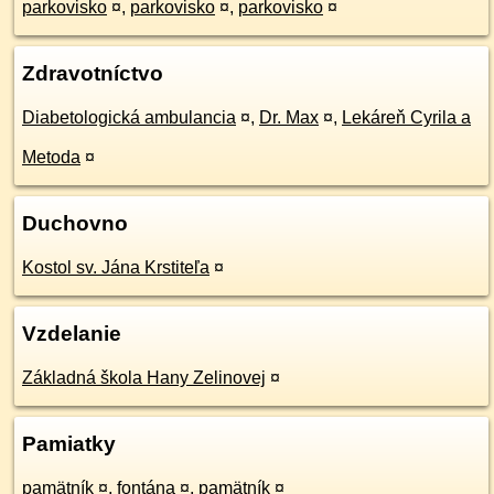
parkovisko
¤
,
parkovisko
¤
,
parkovisko
¤
Zdravotníctvo
Diabetologická ambulancia
¤
,
Dr. Max
¤
,
Lekáreň Cyrila a
Metoda
¤
Duchovno
Kostol sv. Jána Krstiteľa
¤
Vzdelanie
Základná škola Hany Zelinovej
¤
Pamiatky
pamätník
¤
,
fontána
¤
,
pamätník
¤