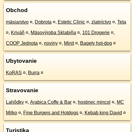
Obchod
mäsiarstvo
¤
,
Dobrota
¤
,
Estetic Clinic
¤
,
zlatníctvo
¤
,
Teta
¤
,
Kriváň
¤
,
Mäsovýroba Sklabiňa
¤
,
101 Drogerie
¤
,
COOP Jednota
¤
,
noviny
¤
,
Minit
¤
,
Bagety hot-dog
¤
Ubytovanie
KoRAS
¤
,
Burra
¤
Stravovanie
Lahôdky
¤
,
Arabica Coffe & Bar
¤
,
hostinec mincol
¤
,
MC
Milko
¤
,
Fine Burgers and Hotdogs
¤
,
Kebab king David
¤
Turistika