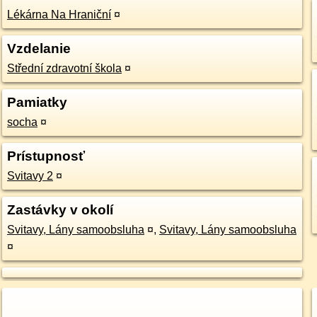
Lékárna Na Hraniční
¤
Vzdelanie
Střední zdravotní škola
¤
Pamiatky
socha
¤
Prístupnosť
Svitavy 2
¤
Zastávky v okolí
Svitavy, Lány samoobsluha
¤
,
Svitavy, Lány samoobsluha
¤