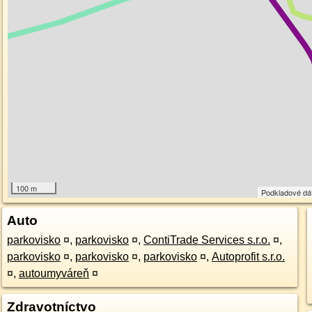
100 m
Podkladové dá
Auto
parkovisko
¤
,
parkovisko
¤
,
ContiTrade Services s.r.o.
¤
,
parkovisko
¤
,
parkovisko
¤
,
parkovisko
¤
,
Autoprofit s.r.o.
¤
,
autoumyváreň
¤
Zdravotníctvo