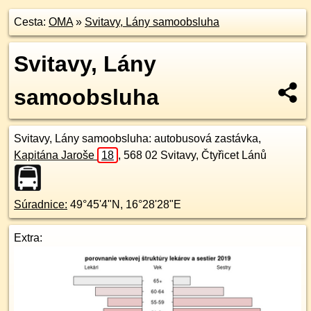
Cesta:
OMA
»
Svitavy, Lány samoobsluha
Svitavy, Lány
samoobsluha
Svitavy, Lány samoobsluha
: autobusová zastávka,
Kapitána Jaroše
18
,
568 02
Svitavy, Čtyřicet Lánů
Súradnice:
49°45'4"N
,
16°28'28"E
Extra: