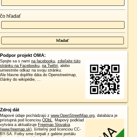
čo hľadať
Podpor projekt OMA:
Spojte sa s nami
na facebooku
,
zdieľajte túto
stránku na Facebooku
,
na Twittri
, alebo
umiestnite odkaz na svoju stránku.
Ale hlavne doplňte dáta do Openstreetmap,
články do wikipédie, ...
Zdroj dát
Mapové údaje pochádzajú z
www.OpenStreetMap.org
, databáza je
prístupná pod licenciou
ODbL
.
Mapový podklad
vytvára a aktualizuje
Freemap Slovakia
(www.freemap.sk)
, šíriteľný pod licenciou CC-
BY-SA. Fotky sme čerpali z galérie portálu