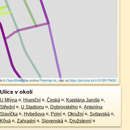
ta ©
OpenStreetMap
vrstva
Freemap.sk
, viac na
https://poi.oma.sk/n10139179430
Ulice v okolí
U Mlýna
¤
,
Hraniční
¤
,
Česká
¤
,
Kapitána Jaroše
¤
,
Střední
¤
,
U Stadionu
¤
,
Dobrovského
¤
,
Antonína
Slavíčka
¤
,
Hybešova
¤
,
Polní
¤
,
Okružní
¤
,
Svitavská
¤
,
Křivá
¤
,
Zahradní
¤
,
Slovenská
¤
,
Družstevní
¤