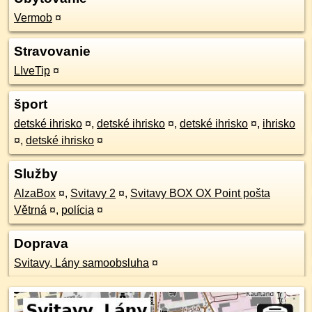
Vermob
¤
Stravovanie
LIveTip
¤
šport
detské ihrisko
¤
,
detské ihrisko
¤
,
detské ihrisko
¤
,
ihrisko
¤
,
detské ihrisko
¤
Služby
AlzaBox
¤
,
Svitavy 2
¤
,
Svitavy BOX OX Point pošta
Větrná
¤
,
polícia
¤
Doprava
Svitavy, Lány samoobsluha
¤