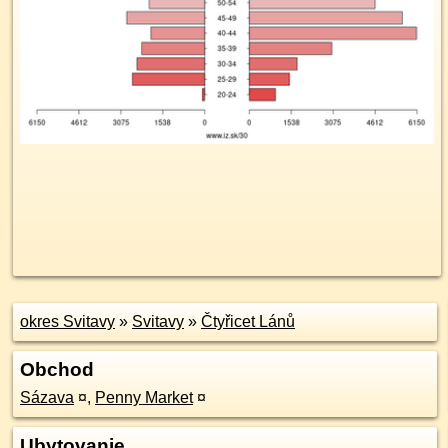
okres Svitavy
»
Svitavy
»
Čtyřicet Lánů
Obchod
Sázava
¤
,
Penny Market
¤
Ubytovanie