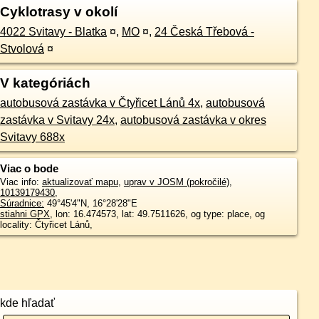
Cyklotrasy v okolí
4022 Svitavy - Blatka
¤
,
MO
¤
,
24 Česká Třebová -
Stvolová
¤
V kategóriách
autobusová zastávka v Čtyřicet Lánů 4x
,
autobusová
zastávka v Svitavy 24x
,
autobusová zastávka v okres
Svitavy 688x
Viac o bode
Viac info:
aktualizovať mapu
,
uprav v JOSM (pokročilé)
,
10139179430
,
Súradnice:
49°45'4"N
,
16°28'28"E
stiahni GPX
, lon: 16.474573, lat: 49.7511626, og type: place, og
locality: Čtyřicet Lánů,
kde hľadať