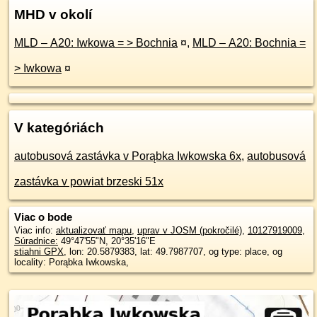
MHD v okolí
MLD – A20: Iwkowa = > Bochnia
¤
,
MLD – A20: Bochnia =
> Iwkowa
¤
V kategóriách
autobusová zastávka v Porąbka Iwkowska 6x
,
autobusová
zastávka v powiat brzeski 51x
Viac o bode
Viac info:
aktualizovať mapu
,
uprav v JOSM (pokročilé)
,
10127919009
,
Súradnice:
49°47'55"N
,
20°35'16"E
stiahni GPX
, lon: 20.5879383, lat: 49.7987707, og type: place, og
locality: Porąbka Iwkowska,