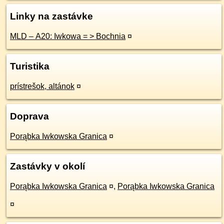
Linky na zastávke
MLD – A20: Iwkowa = > Bochnia
¤
Turistika
prístrešok, altánok
¤
Doprava
Porąbka Iwkowska Granica
¤
Zastávky v okolí
Porąbka Iwkowska Granica
¤
,
Porąbka Iwkowska Granica
¤