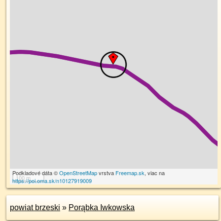
Podkladové dáta ©
OpenStreetMap
vrstva
Freemap.sk
, viac na
100 m
https://poi.oma.sk/n10127919009
powiat brzeski
»
Porąbka Iwkowska