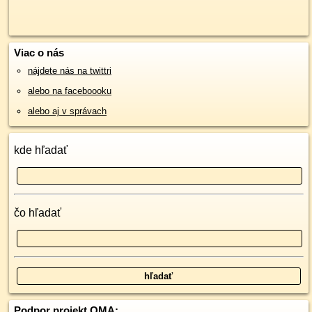
Viac o nás
nájdete nás na twittri
alebo na faceboooku
alebo aj v správach
kde hľadať
čo hľadať
Podpor projekt OMA: