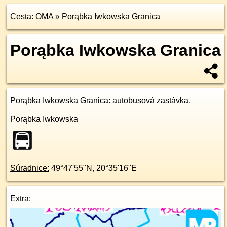
Cesta:
OMA
»
Porąbka Iwkowska Granica
Porąbka Iwkowska Granica
Porąbka Iwkowska Granica
: autobusová zastávka,
Porąbka Iwkowska
Súradnice:
49°47'55"N
,
20°35'16"E
Extra: