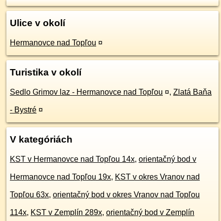
Ulice v okolí
Hermanovce nad Topľou
¤
Turistika v okolí
Sedlo Grimov laz - Hermanovce nad Topľou
¤
,
Zlatá Baňa
- Bystré
¤
V kategóriách
KST v Hermanovce nad Topľou 14x
,
orientačný bod v
Hermanovce nad Topľou 19x
,
KST v okres Vranov nad
Topľou 63x
,
orientačný bod v okres Vranov nad Topľou
114x
,
KST v Zemplín 289x
,
orientačný bod v Zemplín