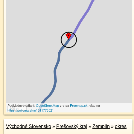
Podkladové dáta ©
OpenStreetMap
vrstva
Freemap.sk
, viac na
100 m
https://poi.oma.sk/n1011773521
Východné Slovensko
»
Prešovský kraj
»
Zemplín
»
okres