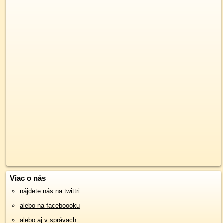
Viac o nás
nájdete nás na twittri
alebo na faceboooku
alebo aj v správach