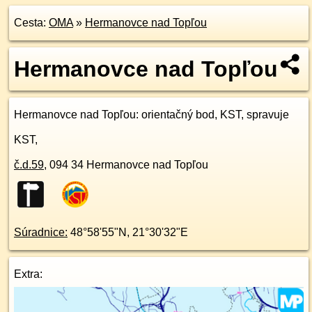
Cesta:
OMA
»
Hermanovce nad Topľou
Hermanovce nad Topľou
Hermanovce nad Topľou
: orientačný bod, KST, spravuje
KST,
č.d.
59
,
094 34
Hermanovce nad Topľou
Súradnice:
48°58'55"N
,
21°30'32"E
Extra: