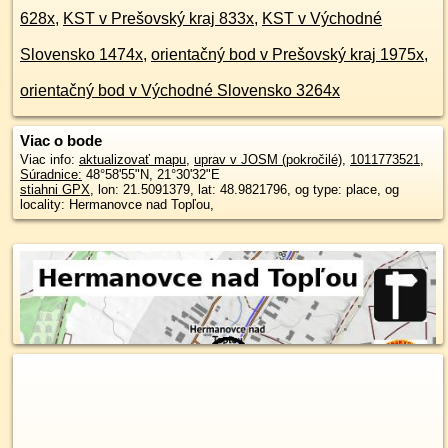
628x
,
KST v Prešovský kraj 833x
,
KST v Východné
Slovensko 1474x
,
orientačný bod v Prešovský kraj 1975x
,
orientačný bod v Východné Slovensko 3264x
Viac o bode
Viac info:
aktualizovať mapu
,
uprav v JOSM (pokročilé)
,
1011773521
,
Súradnice:
48°58'55"N
,
21°30'32"E
stiahni GPX
, lon: 21.5091379, lat: 48.9821796, og type: place, og
locality: Hermanovce nad Topľou,