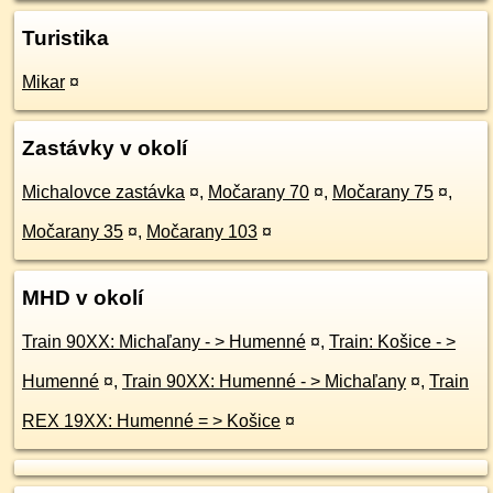
Turistika
Mikar
¤
Zastávky v okolí
Michalovce zastávka
¤
,
Močarany 70
¤
,
Močarany 75
¤
,
Močarany 35
¤
,
Močarany 103
¤
MHD v okolí
Train 90XX: Michaľany - > Humenné
¤
,
Train: Košice - >
Humenné
¤
,
Train 90XX: Humenné - > Michaľany
¤
,
Train
REX 19XX: Humenné = > Košice
¤