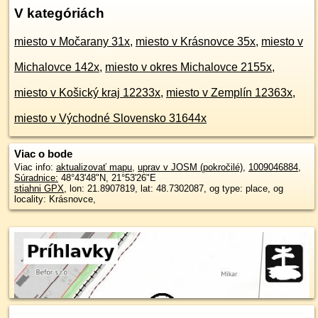
V kategóriách
miesto v Močarany 31x
,
miesto v Krásnovce 35x
,
miesto v
Michalovce 142x
,
miesto v okres Michalovce 2155x
,
miesto v Košický kraj 12233x
,
miesto v Zemplín 12363x
,
miesto v Východné Slovensko 31644x
Viac o bode
Viac info:
aktualizovať mapu
,
uprav v JOSM (pokročilé)
,
1009046884
,
Súradnice:
48°43'48"N
,
21°53'26"E
stiahni GPX
, lon: 21.8907819, lat: 48.7302087, og type: place, og
locality: Krásnovce,