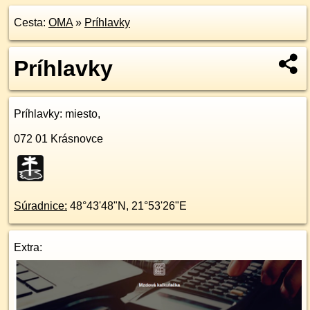
Cesta:
OMA
»
Príhlavky
Príhlavky
Príhlavky
: miesto,
072 01
Krásnovce
Súradnice:
48°43'48"N
,
21°53'26"E
Extra: