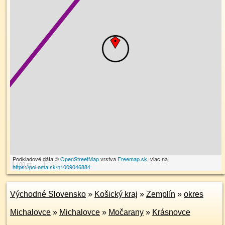
Podkladové dáta ©
OpenStreetMap
vrstva
Freemap.sk
, viac na
100 m
https://poi.oma.sk/n1009046884
Východné Slovensko
»
Košický kraj
»
Zemplín
»
okres
Michalovce
»
Michalovce
»
Močarany
»
Krásnovce