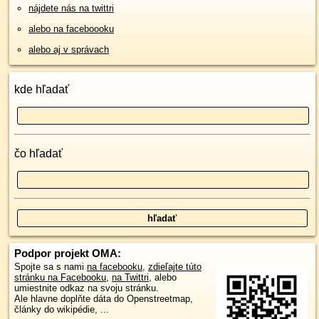
nájdete nás na twittri
alebo na faceboooku
alebo aj v správach
kde hľadať
čo hľadať
Podpor projekt OMA:
Spojte sa s nami
na facebooku
,
zdieľajte túto
stránku na Facebooku
,
na Twittri
, alebo
umiestnite odkaz na svoju stránku.
Ale hlavne doplňte dáta do Openstreetmap,
články do wikipédie, ...