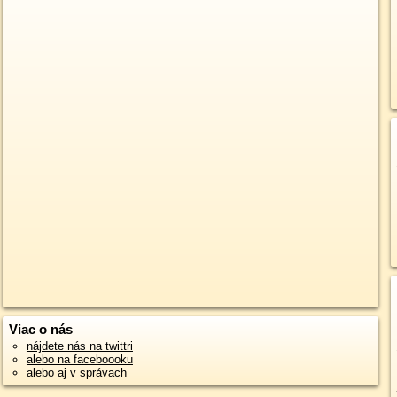
Viac o nás
nájdete nás na twittri
alebo na faceboooku
alebo aj v správach