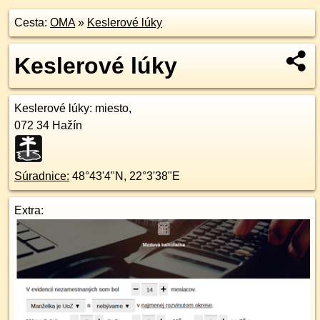
Cesta:
OMA
»
Keslerové lúky
Keslerové lúky
Keslerové lúky
: miesto,
072 34
Hažín
Súradnice:
48°43'4"N
,
22°3'38"E
Extra: