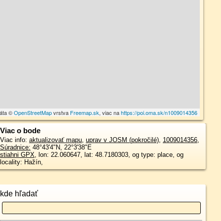
dáta ©
OpenStreetMap
vrstva
Freemap.sk
, viac na
https://poi.oma.sk/n1009014356
Viac o bode
Viac info:
aktualizovať mapu
,
uprav v JOSM (pokročilé)
,
1009014356
,
Súradnice:
48°43'4"N
,
22°3'38"E
stiahni GPX
, lon: 22.060647, lat: 48.7180303, og type: place, og
locality: Hažín,
kde hľadať