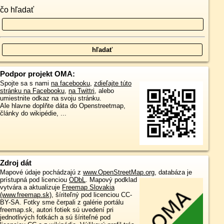
čo hľadať
Podpor projekt OMA:
Spojte sa s nami
na facebooku
,
zdieľajte túto
stránku na Facebooku
,
na Twittri
, alebo
umiestnite odkaz na svoju stránku.
Ale hlavne doplňte dáta do Openstreetmap,
články do wikipédie, ...
Zdroj dát
Mapové údaje pochádzajú z
www.OpenStreetMap.org
, databáza je
prístupná pod licenciou
ODbL
.
Mapový podklad
vytvára a aktualizuje
Freemap Slovakia
(www.freemap.sk)
, šíriteľný pod licenciou CC-
BY-SA. Fotky sme čerpali z galérie portálu
freemap.sk, autori fotiek sú uvedení pri
jednotlivých fotkách a sú šíriteľné pod