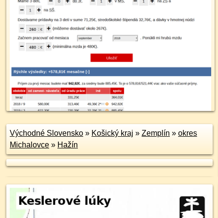
Východné Slovensko
»
Košický kraj
»
Zemplín
»
okres
Michalovce
»
Hažín