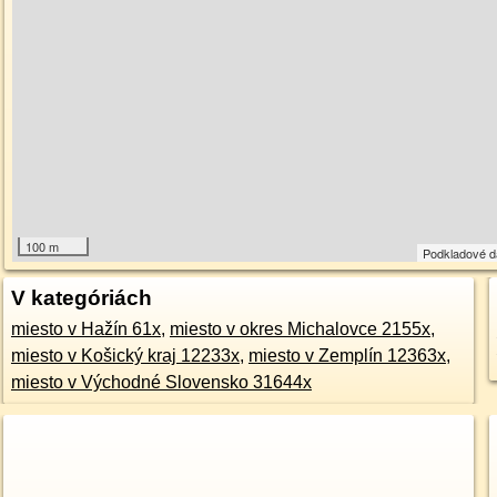
100 m
Podkladové 
V kategóriách
miesto v Hažín 61x
,
miesto v okres Michalovce 2155x
,
miesto v Košický kraj 12233x
,
miesto v Zemplín 12363x
,
miesto v Východné Slovensko 31644x