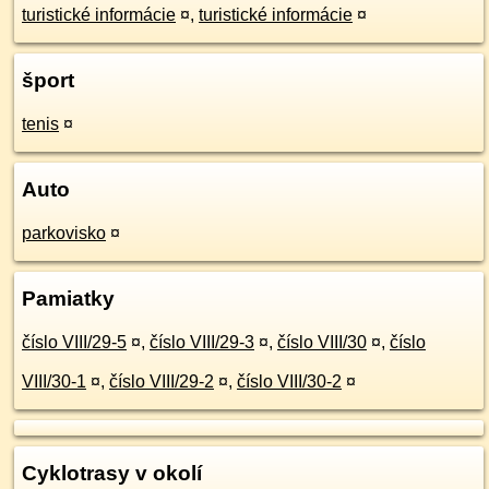
turistické informácie
¤
,
turistické informácie
¤
šport
tenis
¤
Auto
parkovisko
¤
Pamiatky
číslo VIII/29-5
¤
,
číslo VIII/29-3
¤
,
číslo VIII/30
¤
,
číslo
VIII/30-1
¤
,
číslo VIII/29-2
¤
,
číslo VIII/30-2
¤
Cyklotrasy v okolí