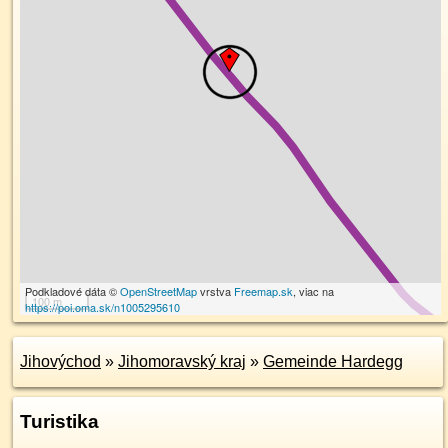
Podkladové dáta ©
OpenStreetMap
vrstva
Freemap.sk
, viac na
100 m
https://poi.oma.sk/n1005295610
Jihovýchod
»
Jihomoravský kraj
»
Gemeinde Hardegg
Turistika