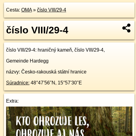
Cesta:
OMA
»
číslo VIII/29-4
číslo VIII/29-4
číslo VIII/29-4
: hraničný kameň, číslo VIII/29-4,
Gemeinde Hardegg
názvy: Česko-rakouská státní hranice
Súradnice:
48°47'56"N
,
15°57'30"E
Extra: