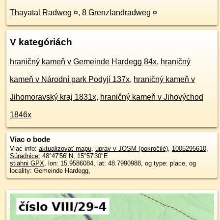
Thayatal Radweg
¤
,
8 Grenzlandradweg
¤
V kategóriách
hraničný kameň v Gemeinde Hardegg 84x
,
hraničný
kameň v Národní park Podyjí 137x
,
hraničný kameň v
Jihomoravský kraj 1831x
,
hraničný kameň v Jihovýchod
1846x
Viac o bode
Viac info:
aktualizovať mapu
,
uprav v JOSM (pokročilé)
,
1005295610
,
Súradnice:
48°47'56"N
,
15°57'30"E
stiahni GPX
, lon: 15.9586084, lat: 48.7990988, og type: place, og
locality: Gemeinde Hardegg,