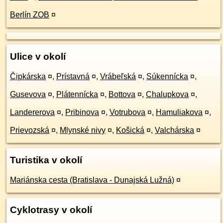
Berlín ZOB
¤
Ulice v okolí
Čipkárska
¤
,
Prístavná
¤
,
Vrábeľská
¤
,
Súkennícka
¤
,
Gusevova
¤
,
Plátennícka
¤
,
Bottova
¤
,
Chalupkova
¤
,
Landererova
¤
,
Pribinova
¤
,
Votrubova
¤
,
Hamuliakova
¤
,
Prievozská
¤
,
Mlynské nivy
¤
,
Košická
¤
,
Valchárska
¤
Turistika v okolí
Mariánska cesta (Bratislava - Dunajská Lužná)
¤
Cyklotrasy v okolí