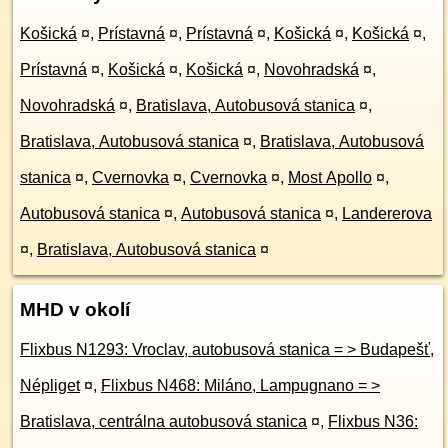
Košická
¤
,
Prístavná
¤
,
Prístavná
¤
,
Košická
¤
,
Košická
¤
,
Prístavná
¤
,
Košická
¤
,
Košická
¤
,
Novohradská
¤
,
Novohradská
¤
,
Bratislava, Autobusová stanica
¤
,
Bratislava, Autobusová stanica
¤
,
Bratislava, Autobusová
stanica
¤
,
Cvernovka
¤
,
Cvernovka
¤
,
Most Apollo
¤
,
Autobusová stanica
¤
,
Autobusová stanica
¤
,
Landererova
¤
,
Bratislava, Autobusová stanica
¤
MHD v okolí
Flixbus N1293: Vroclav, autobusová stanica = > Budapešť,
Népliget
¤
,
Flixbus N468: Miláno, Lampugnano = >
Bratislava, centrálna autobusová stanica
¤
,
Flixbus N36: