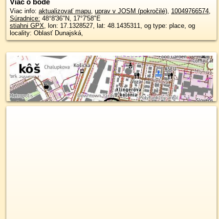
Viac o bode
Viac info:
aktualizovať mapu
,
uprav v JOSM (pokročilé)
,
10049766574
,
Súradnice:
48°8'36"N
,
17°7'58"E
stiahni GPX
, lon: 17.1328527, lat: 48.1435311, og type: place, og
locality: Oblasť Dunajská,