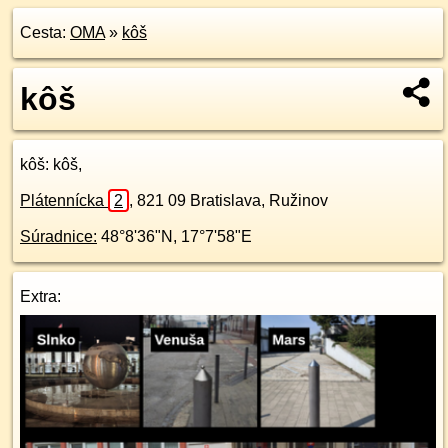
Cesta:
OMA
»
kôš
kôš
kôš
: kôš,
Plátennícka
2
,
821 09
Bratislava, Ružinov
Súradnice:
48°8'36"N
,
17°7'58"E
Extra: