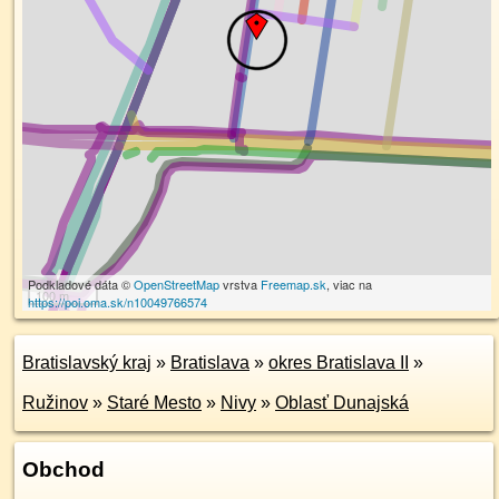
Podkladové dáta ©
OpenStreetMap
vrstva
Freemap.sk
, viac na
100 m
https://poi.oma.sk/n10049766574
Bratislavský kraj
»
Bratislava
»
okres Bratislava II
»
Ružinov
»
Staré Mesto
»
Nivy
»
Oblasť Dunajská
Obchod