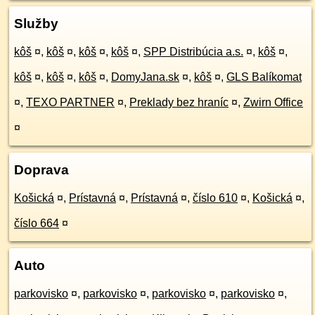
Služby
kôš
¤
,
kôš
¤
,
kôš
¤
,
kôš
¤
,
SPP Distribúcia a.s.
¤
,
kôš
¤
,
kôš
¤
,
kôš
¤
,
kôš
¤
,
DomyJana.sk
¤
,
kôš
¤
,
GLS Balíkomat
¤
,
TEXO PARTNER
¤
,
Preklady bez hraníc
¤
,
Zwirn Office
¤
Doprava
Košická
¤
,
Prístavná
¤
,
Prístavná
¤
,
číslo 610
¤
,
Košická
¤
,
číslo 664
¤
Auto
parkovisko
¤
,
parkovisko
¤
,
parkovisko
¤
,
parkovisko
¤
,