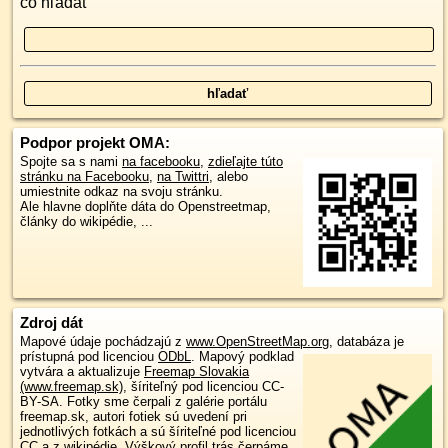
čo hľadať
Podpor projekt OMA:
Spojte sa s nami
na facebooku
,
zdieľajte túto
stránku na Facebooku
,
na Twittri
, alebo
umiestnite odkaz na svoju stránku.
Ale hlavne doplňte dáta do Openstreetmap,
články do wikipédie, ...
Zdroj dát
Mapové údaje pochádzajú z
www.OpenStreetMap.org
, databáza je
prístupná pod licenciou
ODbL
.
Mapový podklad
vytvára a aktualizuje
Freemap Slovakia
(www.freemap.sk)
, šíriteľný pod licenciou CC-
BY-SA. Fotky sme čerpali z galérie portálu
freemap.sk, autori fotiek sú uvedení pri
jednotlivých fotkách a sú šíriteľné pod licenciou
CC a z wikipédie. Výškový profil trás čerpáme