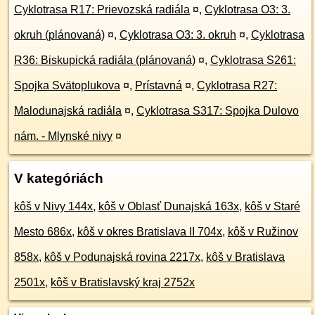
Cyklotrasa R17: Prievozská radiála
¤
,
Cyklotrasa O3: 3.
okruh (plánovaná)
¤
,
Cyklotrasa O3: 3. okruh
¤
,
Cyklotrasa
R36: Biskupická radiála (plánovaná)
¤
,
Cyklotrasa S261:
Spojka Svätoplukova
¤
,
Prístavná
¤
,
Cyklotrasa R27:
Malodunajská radiála
¤
,
Cyklotrasa S317: Spojka Dulovo
nám. - Mlynské nivy
¤
V kategóriách
kôš v Nivy 144x
,
kôš v Oblasť Dunajská 163x
,
kôš v Staré
Mesto 686x
,
kôš v okres Bratislava II 704x
,
kôš v Ružinov
858x
,
kôš v Podunajská rovina 2217x
,
kôš v Bratislava
2501x
,
kôš v Bratislavský kraj 2752x