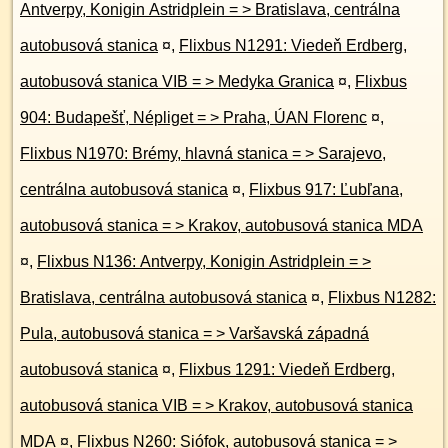
Antverpy, Konigin Astridplein = > Bratislava, centrálna
autobusová stanica
¤
,
Flixbus N1291: Viedeň Erdberg,
autobusová stanica VIB = > Medyka Granica
¤
,
Flixbus
904: Budapešť, Népliget = > Praha, ÚAN Florenc
¤
,
Flixbus N1970: Brémy, hlavná stanica = > Sarajevo,
centrálna autobusová stanica
¤
,
Flixbus 917: Ľubľana,
autobusová stanica = > Krakov, autobusová stanica MDA
¤
,
Flixbus N136: Antverpy, Konigin Astridplein = >
Bratislava, centrálna autobusová stanica
¤
,
Flixbus N1282:
Pula, autobusová stanica = > Varšavská západná
autobusová stanica
¤
,
Flixbus 1291: Viedeň Erdberg,
autobusová stanica VIB = > Krakov, autobusová stanica
MDA
¤
,
Flixbus N260: Siófok, autobusová stanica = >