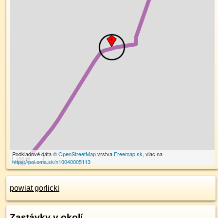
Podkladové dáta ©
OpenStreetMap
vrstva
Freemap.sk
, viac na
100 m
https://poi.oma.sk/n10040005113
powiat gorlicki
Zastávky v okolí