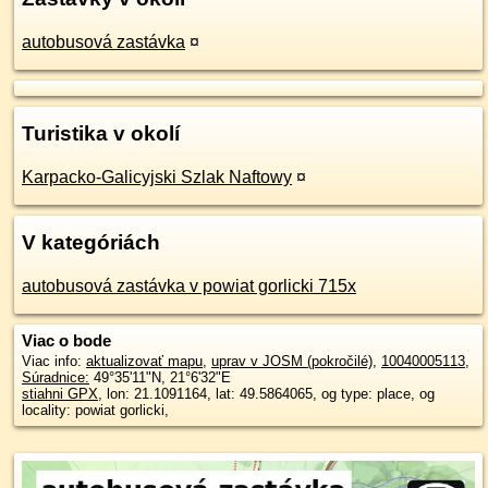
autobusová zastávka
¤
Turistika v okolí
Karpacko-Galicyjski Szlak Naftowy
¤
V kategóriách
autobusová zastávka v powiat gorlicki 715x
Viac o bode
Viac info:
aktualizovať mapu
,
uprav v JOSM (pokročilé)
,
10040005113
,
Súradnice:
49°35'11"N
,
21°6'32"E
stiahni GPX
, lon: 21.1091164, lat: 49.5864065, og type: place, og
locality: powiat gorlicki,