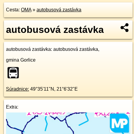
Cesta:
OMA
»
autobusová zastávka
autobusová zastávka
autobusová zastávka
: autobusová zastávka,
gmina Gorlice
Súradnice:
49°35'11"N
,
21°6'32"E
Extra: