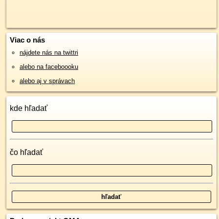
Viac o nás
nájdete nás na twittri
alebo na faceboooku
alebo aj v správach
kde hľadať
čo hľadať