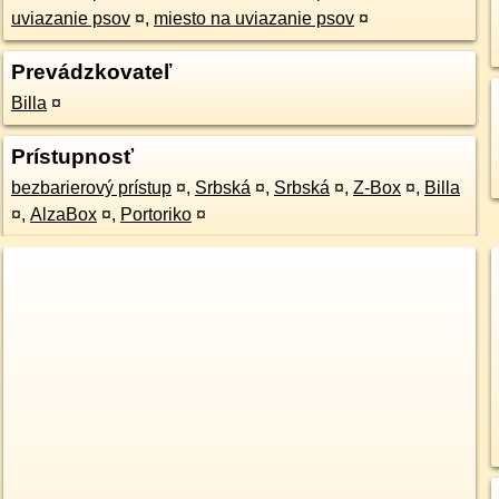
uviazanie psov
¤
,
miesto na uviazanie psov
¤
Prevádzkovateľ
Billa
¤
Prístupnosť
bezbarierový prístup
¤
,
Srbská
¤
,
Srbská
¤
,
Z-Box
¤
,
Billa
¤
,
AlzaBox
¤
,
Portoriko
¤