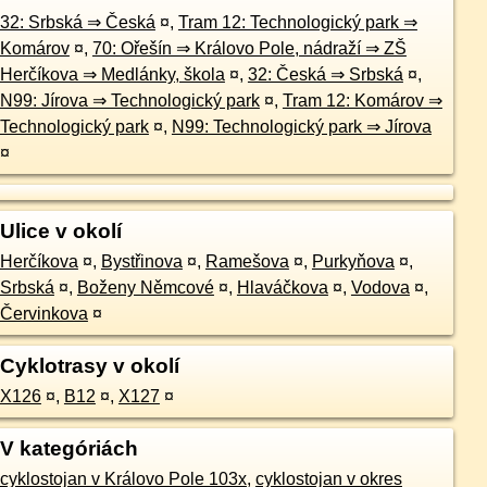
32: Srbská ⇒ Česká
¤
,
Tram 12: Technologický park ⇒
Komárov
¤
,
70: Ořešín ⇒ Královo Pole, nádraží ⇒ ZŠ
Herčíkova ⇒ Medlánky, škola
¤
,
32: Česká ⇒ Srbská
¤
,
N99: Jírova ⇒ Technologický park
¤
,
Tram 12: Komárov ⇒
Technologický park
¤
,
N99: Technologický park ⇒ Jírova
¤
Ulice v okolí
Herčíkova
¤
,
Bystřinova
¤
,
Ramešova
¤
,
Purkyňova
¤
,
Srbská
¤
,
Boženy Němcové
¤
,
Hlaváčkova
¤
,
Vodova
¤
,
Červinkova
¤
Cyklotrasy v okolí
X126
¤
,
B12
¤
,
X127
¤
V kategóriách
cyklostojan v Královo Pole 103x
,
cyklostojan v okres