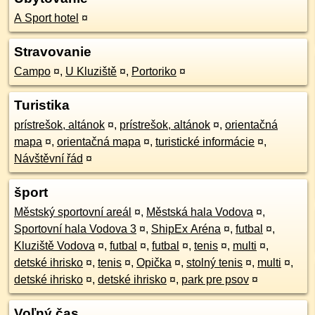
A Sport hotel
¤
Stravovanie
Campo
¤
,
U Kluziště
¤
,
Portoriko
¤
Turistika
prístrešok, altánok
¤
,
prístrešok, altánok
¤
,
orientačná
mapa
¤
,
orientačná mapa
¤
,
turistické informácie
¤
,
Návštěvní řád
¤
šport
Městský sportovní areál
¤
,
Městská hala Vodova
¤
,
Sportovní hala Vodova 3
¤
,
ShipEx Aréna
¤
,
futbal
¤
,
Kluziště Vodova
¤
,
futbal
¤
,
futbal
¤
,
tenis
¤
,
multi
¤
,
detské ihrisko
¤
,
tenis
¤
,
Opička
¤
,
stolný tenis
¤
,
multi
¤
,
detské ihrisko
¤
,
detské ihrisko
¤
,
park pre psov
¤
Voľný čas