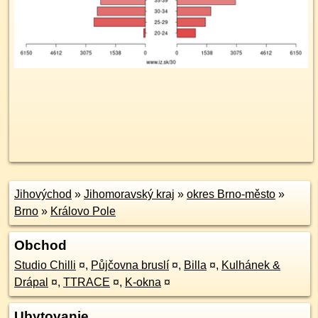
Jihovýchod
»
Jihomoravský kraj
»
okres Brno-město
»
Brno
»
Královo Pole
Obchod
Studio Chilli
¤
,
Půjčovna bruslí
¤
,
Billa
¤
,
Kulhánek &
Drápal
¤
,
TTRACE
¤
,
K-okna
¤
Ubytovanie