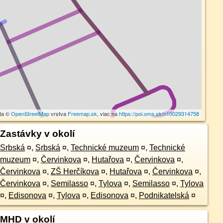
ta ©
OpenStreetMap
vrstva
Freemap.sk
, viac na
https://poi.oma.sk/n10029314758
Zastávky v okolí
Srbská
¤
,
Srbská
¤
,
Technické muzeum
¤
,
Technické
muzeum
¤
,
Červinkova
¤
,
Hutařova
¤
,
Červinkova
¤
,
Červinkova
¤
,
ZŠ Herčíkova
¤
,
Hutařova
¤
,
Červinkova
¤
,
Červinkova
¤
,
Semilasso
¤
,
Tylova
¤
,
Semilasso
¤
,
Tylova
¤
,
Edisonova
¤
,
Tylova
¤
,
Edisonova
¤
,
Podnikatelská
¤
MHD v okolí