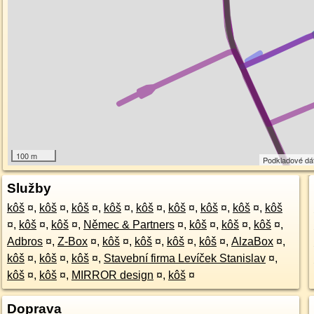
100 m
Podkladové dá
Služby
kôš
¤
,
kôš
¤
,
kôš
¤
,
kôš
¤
,
kôš
¤
,
kôš
¤
,
kôš
¤
,
kôš
¤
,
kôš
¤
,
kôš
¤
,
kôš
¤
,
Němec & Partners
¤
,
kôš
¤
,
kôš
¤
,
kôš
¤
,
Adbros
¤
,
Z-Box
¤
,
kôš
¤
,
kôš
¤
,
kôš
¤
,
kôš
¤
,
AlzaBox
¤
,
kôš
¤
,
kôš
¤
,
kôš
¤
,
Stavební firma Levíček Stanislav
¤
,
kôš
¤
,
kôš
¤
,
MIRROR design
¤
,
kôš
¤
Doprava