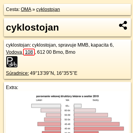
Cesta:
OMA
»
cyklostojan
cyklostojan
cyklostojan
: cyklostojan, spravuje MMB, kapacita 6,
Vodova
108
,
612 00
Brno, Brno
Súradnice:
49°13'39"N
,
16°35'5"E
Extra: