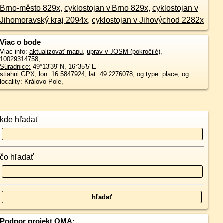
Brno-město 829x
,
cyklostojan v Brno 829x
,
cyklostojan v
Jihomoravský kraj 2094x
,
cyklostojan v Jihovýchod 2282x
Viac o bode
Viac info:
aktualizovať mapu
,
uprav v JOSM (pokročilé)
,
10029314758
,
Súradnice:
49°13'39"N
,
16°35'5"E
stiahni GPX
, lon: 16.5847924, lat: 49.2276078, og type: place, og
locality: Královo Pole,
kde hľadať
čo hľadať
Podpor projekt OMA: