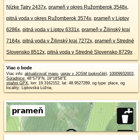
Nízke Tatry 2437x
,
prameň v okres Ružomberok 3548x
,
pitná voda v okres Ružomberok 3574x
,
prameň v Liptov
6286x
,
pitná voda v Liptov 6331x
,
prameň v Žilinský kraj
7164x
,
pitná voda v Žilinský kraj 7272x
,
prameň v Stredné
Slovensko 8512x
,
pitná voda v Stredné Slovensko 8729x
Viac o bode
Viac info:
aktualizovať mapu
,
uprav v JOSM (pokročilé)
,
10009932003
,
Súradnice:
48°57'9"N
,
19°18'58"E
stiahni GPX
, lon: 19.3162152, lat: 48.9527289, og type: place, og
locality: Liptovská Lúžna,