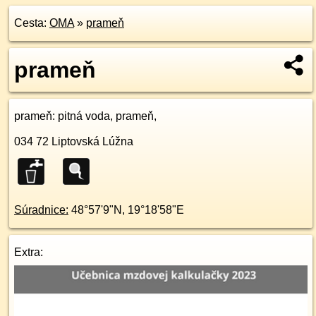
Cesta:
OMA
»
prameň
prameň
prameň
: pitná voda, prameň,
034 72
Liptovská Lúžna
Súradnice:
48°57'9"N
,
19°18'58"E
Extra: