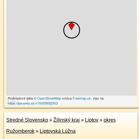
Podkladové dáta ©
OpenStreetMap
vrstva
Freemap.sk
, viac na
100 m
https://poi.oma.sk/n10009932003
Stredné Slovensko
»
Žilinský kraj
»
Liptov
»
okres
Ružomberok
»
Liptovská Lúžna