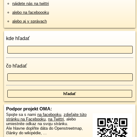
nájdete nás na twittri
alebo na faceboooku
alebo aj v správach
kde hľadať
čo hľadať
Podpor projekt OMA:
Spojte sa s nami
na facebooku
,
zdieľajte túto
stránku na Facebooku
,
na Twittri
, alebo
umiestnite odkaz na svoju stránku.
Ale hlavne doplňte dáta do Openstreetmap,
články do wikipédie, ...