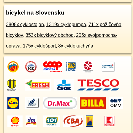
bicykel na Slovensku
3808x cyklostojan
,
1319x cyklopumpa
,
711x požičovňa
bicyklov
,
353x bicyklový obchod
,
205x svojpomocna-
oprava
,
175x cyklošport
,
8x cyklokuchyňa