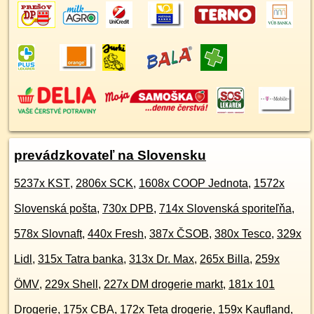
prevádzkovateľ na Slovensku
5237x KST
,
2806x SCK
,
1608x COOP Jednota
,
1572x
Slovenská pošta
,
730x DPB
,
714x Slovenská sporiteľňa
,
578x Slovnaft
,
440x Fresh
,
387x ČSOB
,
380x Tesco
,
329x
Lidl
,
315x Tatra banka
,
313x Dr. Max
,
265x Billa
,
259x
ÖMV
,
229x Shell
,
227x DM drogerie markt
,
181x 101
Drogerie
,
175x CBA
,
172x Teta drogerie
,
159x Kaufland
,