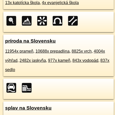
13x katolícka škola
,
4x evanjelická škola
príroda na Slovensku
11954x prameň
,
10688x prepadlina
,
8825x vrch
,
4004x
výhľad
,
2482x jaskyňa
,
977x kameň
,
843x vodopád
,
837x
sedlo
splav na Slovensku