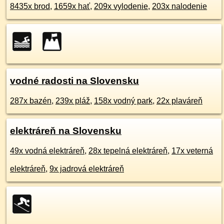
8435x brod
,
1659x hať
,
209x vylodenie
,
203x nalodenie
vodné radosti na Slovensku
287x bazén
,
239x pláž
,
158x vodný park
,
22x plaváreň
elektráreň na Slovensku
49x vodná elektráreň
,
28x tepelná elektráreň
,
17x veterná
elektráreň
,
9x jadrová elektráreň