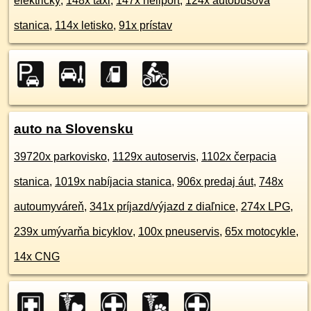
električky
,
148x taxi
,
147x heliport
,
124x autobusová
stanica
,
114x letisko
,
91x prístav
auto na Slovensku
39720x parkovisko
,
1129x autoservis
,
1102x čerpacia
stanica
,
1019x nabíjacia stanica
,
906x predaj áut
,
748x
autoumyváreň
,
341x príjazd/výjazd z diaľnice
,
274x LPG
,
239x umývarňa bicyklov
,
100x pneuservis
,
65x motocykle
,
14x CNG