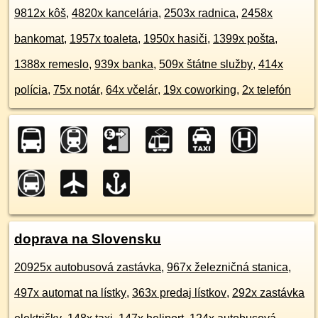
9812x kôš
,
4820x kancelária
,
2503x radnica
,
2458x
bankomat
,
1957x toaleta
,
1950x hasiči
,
1399x pošta
,
1388x remeslo
,
939x banka
,
509x štátne služby
,
414x
polícia
,
75x notár
,
64x včelár
,
19x coworking
,
2x telefón
doprava na Slovensku
20925x autobusová zastávka
,
967x železničná stanica
,
497x automat na lístky
,
363x predaj lístkov
,
292x zastávka