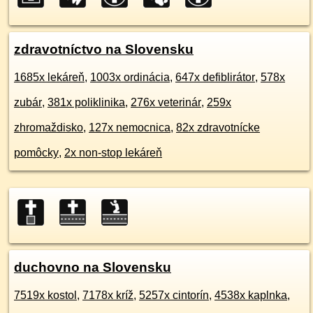
zdravotníctvo na Slovensku
1685x lekáreň
,
1003x ordinácia
,
647x defiblirátor
,
578x
zubár
,
381x poliklinika
,
276x veterinár
,
259x
zhromaždisko
,
127x nemocnica
,
82x zdravotnícke
pomôcky
,
2x non-stop lekáreň
duchovno na Slovensku
7519x kostol
,
7178x kríž
,
5257x cintorín
,
4538x kaplnka
,