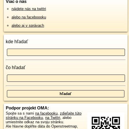
Viac o nás
nájdete nás na twittri
alebo na faceboooku
alebo aj v správach
kde hľadať
čo hľadať
Podpor projekt OMA:
Spojte sa s nami
na facebooku
,
zdieľajte túto
stránku na Facebooku
,
na Twittri
, alebo
umiestnite odkaz na svoju stránku.
Ale hlavne doplňte dáta do Openstreetmap,