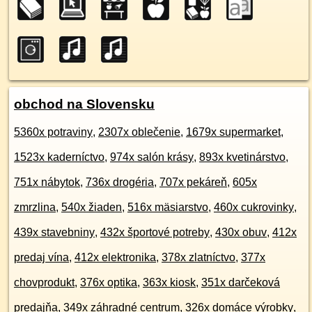
obchod na Slovensku
5360x potraviny
,
2307x oblečenie
,
1679x supermarket
,
1523x kaderníctvo
,
974x salón krásy
,
893x kvetinárstvo
,
751x nábytok
,
736x drogéria
,
707x pekáreň
,
605x
zmrzlina
,
540x žiaden
,
516x mäsiarstvo
,
460x cukrovinky
,
439x stavebniny
,
432x športové potreby
,
430x obuv
,
412x
predaj vína
,
412x elektronika
,
378x zlatníctvo
,
377x
chovprodukt
,
376x optika
,
363x kiosk
,
351x darčeková
predajňa
,
349x záhradné centrum
,
326x domáce výrobky
,