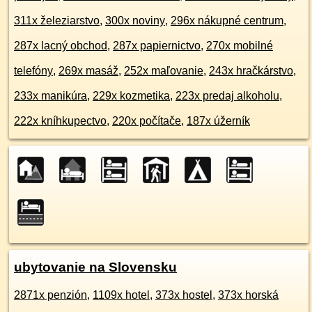
311x železiarstvo
,
300x noviny
,
296x nákupné centrum
,
287x lacný obchod
,
287x papiernictvo
,
270x mobilné
telefóny
,
269x masáž
,
252x maľovanie
,
243x hračkárstvo
,
233x manikúra
,
229x kozmetika
,
223x predaj alkoholu
,
222x kníhkupectvo
,
220x počítače
,
187x úžerník
ubytovanie na Slovensku
2871x penzión
,
1109x hotel
,
373x hostel
,
373x horská