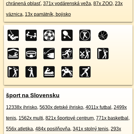
chránená oblasť
,
371x vodárenská veža
,
87x ZOO
,
23x
väznica
,
13x pamätník, bojisko
šport na Slovensku
12338x ihrisko
,
5630x detské ihrisko
,
4011x futbal
,
2499x
tenis
,
1562x multi
,
821x športové centrum
,
771x basketbal
,
556x atletika
,
484x posilňovňa
,
341x stolný tenis
,
293x