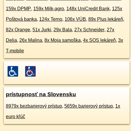
159x DPMP
,
159x Milk-agro
,
148x UniCredit Bank
,
125x
Poštová banka
,
124x Terno
,
106x VÚB
,
89x Plus lekáreň
,
82x Orange
,
51x Jurki
,
29x Bala
,
27x Schneider
,
27x
Delia
,
26x Malina
,
8x Moja samoška
,
4x SOS lekáreň
,
3x
T-mobile
prístupnosť na Slovensku
8979x bezbarierový prístup
,
5659x barierový prístup
,
1x
euro kľúč