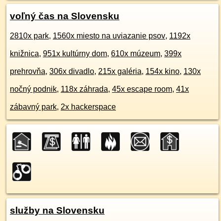
voľný čas na Slovensku
2810x park
,
1560x miesto na uviazanie psov
,
1192x
knižnica
,
951x kultúrny dom
,
610x múzeum
,
399x
prehrovňa
,
306x divadlo
,
215x galéria
,
154x kino
,
130x
nočný podnik
,
118x záhrada
,
45x escape room
,
41x
zábavný park
,
2x hackerspace
služby na Slovensku