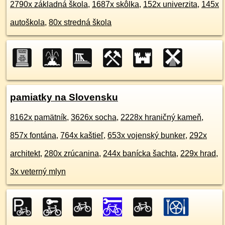
2790x základná škola
,
1687x skôlka
,
152x univerzita
,
145x
autoškola
,
80x stredná škola
pamiatky na Slovensku
8162x pamätník
,
3626x socha
,
2228x hraničný kameň
,
857x fontána
,
764x kaštieľ
,
653x vojenský bunker
,
292x
architekt
,
280x zrúcanina
,
244x banícka šachta
,
229x hrad
,
3x veterný mlyn