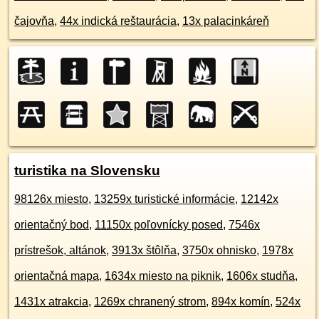
čajovňa
,
44x indická reštaurácia
,
13x palacinkáreň
turistika na Slovensku
98126x miesto
,
13259x turistické informácie
,
12142x
orientačný bod
,
11150x poľovnícky posed
,
7546x
prístrešok, altánok
,
3913x štôlňa
,
3750x ohnisko
,
1978x
orientačná mapa
,
1634x miesto na piknik
,
1606x studňa
,
1431x atrakcia
,
1269x chranený strom
,
894x komín
,
524x