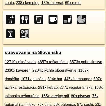
chata
,
238x kemping
,
130x internát
,
69x motel
stravovanie na Slovensku
12719x pitná voda
,
4857x reštaurácia
,
3573x pohostinstvo
,
2330x kaviareň
,
2204x rýchle občerstvenie
,
1169x
donáška
,
1071x pizzéria
,
814x bar
,
445x hamburger
,
307x
ázijská reštaurácia
,
291x kebab
,
277x vegetariánska
,
168x
talianska reštaurácia
,
165x verejný gril
,
80x pivovar
,
76x
automat na mlieko
,
73x čína
,
68x pálenica
,
67x sushi
,
53x