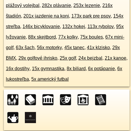
plážový volejbal
,
282x plávanie
,
253x lezenie
,
216x
štadión
,
201x jazdenie na koni
,
173x park pre psov
,
154x
streľba
,
146x bicyklovanie
,
132x hokej
,
113x rybolov
,
95x
lyžovanie
,
88x skejtbord
,
77x kolky
,
75x boules
,
67x mini-
golf
,
63x šach
,
56x motorky
,
45x tanec
,
41x klzisko
,
29x
BMX
,
29x golfové ihrisko
,
25x golf
,
24x bejzbal
,
21x kanoe
,
16x dostihy
,
15x gymnastika
,
8x biliard
,
6x potápanie
,
6x
lukostreľba
,
5x americký futbal