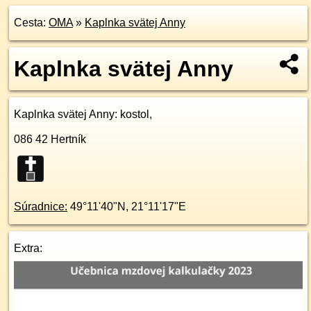
Cesta:
OMA
»
Kaplnka svätej Anny
Kaplnka svätej Anny
Kaplnka svätej Anny
: kostol,
086 42
Hertník
Súradnice:
49°11'40"N
,
21°11'17"E
Extra: