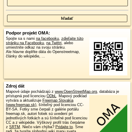
Podpor projekt OMA:
Spojte sa s nami
na facebooku
,
zdieľajte túto
stránku na Facebooku
,
na Twittri
, alebo
umiestnite odkaz na svoju stránku.
Ale hlavne doplňte dáta do Openstreetmap,
články do wikipédie, ...
Zdroj dát
Mapové údaje pochádzajú z
www.OpenStreetMap.org
, databáza je
prístupná pod licenciou
ODbL
.
Mapový podklad
vytvára a aktualizuje
Freemap Slovakia
(www.freemap.sk)
, šíriteľný pod licenciou CC-
BY-SA. Fotky sme čerpali z galérie portálu
freemap.sk, autori fotiek sú uvedení pri
jednotlivých fotkách a sú šíriteľné pod licenciou
CC a z wikipédie. Výškový profil trás čerpáme
z
SRTM
. Niečo vám chýba?
Pridajte to
. Sme
radi, že tvoríte slobodnú wiki mapu sveta.