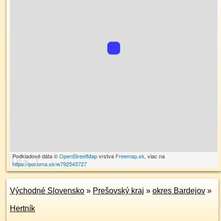
Podkladové dáta ©
OpenStreetMap
vrstva
Freemap.sk
, viac na
10 m
https://poi.oma.sk/w792543727
Východné Slovensko
»
Prešovský kraj
»
okres Bardejov
»
Hertník