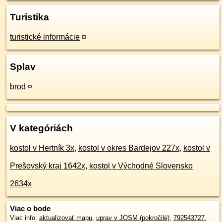
Turistika
turistické informácie
¤
Splav
brod
¤
V kategóriách
kostol v Hertník 3x
,
kostol v okres Bardejov 227x
,
kostol v
Prešovský kraj 1642x
,
kostol v Východné Slovensko
2634x
Viac o bode
Viac info:
aktualizovať mapu
,
uprav v JOSM (pokročilé)
,
792543727
,