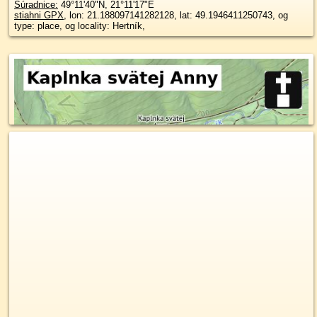
Súradnice:
49°11'40"N
,
21°11'17"E
stiahni GPX
, lon: 21.188097141282128, lat: 49.1946411250743, og
type: place, og locality: Hertník,