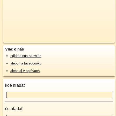
Viac o nás
nájdete nás na twittri
alebo na faceboooku
alebo aj v správach
kde hľadať
čo hľadať