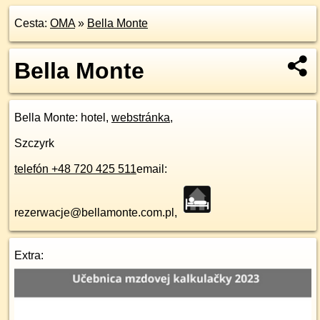
Cesta:
OMA
»
Bella Monte
Bella Monte
Bella Monte
: hotel,
webstránka
,
Szczyrk
telefón +48 720 425 511
email:
rezerwacje@bellamonte.com.pl,
Extra: