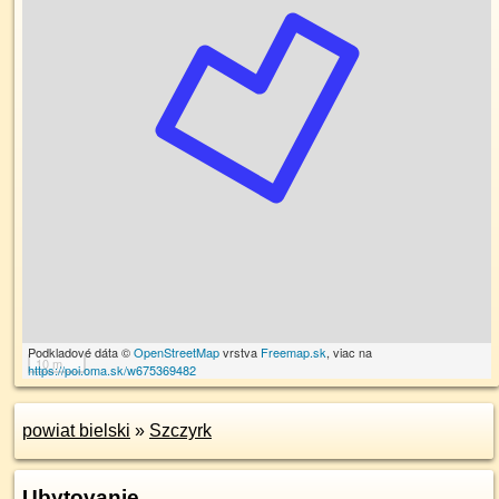
Podkladové dáta ©
OpenStreetMap
vrstva
Freemap.sk
, viac na
10 m
https://poi.oma.sk/w675369482
powiat bielski
»
Szczyrk
Ubytovanie