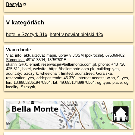
Bestyja
¤
V kategóriách
hotel v Szczyrk 31x
,
hotel v powiat bielski 42x
Viac o bode
Viac info:
aktualizovať mapu
,
uprav v JOSM (pokročilé)
,
675369482
,
Súradnice:
49°41'35"N
,
18°59'53"E
stiahni GPX
, email: rezerwacje@bellamonte.com.pl, phone: +48 720
425 511, hotel, website: https://bellamonte.com.pl/, building: yes,
addr:city: Szczyrk, wheelchair: limited, addr:street: Góralska,
reservation: yes, addr:postcode: 43 370, internet access: wlan, 9, yes,
lon: 18.998328619478954, lat: 49.69313489970564, og type: place, og
locality: Szczyrk,