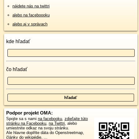
nájdete nás na twittri
alebo na faceboooku
alebo aj v správach
kde hľadať
čo hľadať
Podpor projekt OMA:
Spojte sa s nami
na facebooku
,
zdieľajte túto
stránku na Facebooku
,
na Twittri
, alebo
umiestnite odkaz na svoju stránku.
Ale hlavne doplňte dáta do Openstreetmap,
články do wikipédie, ...