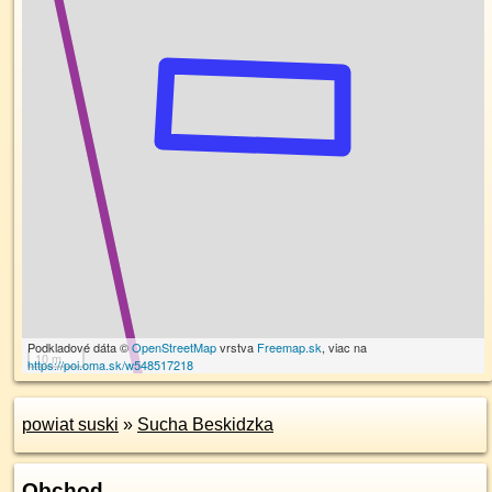
Podkladové dáta ©
OpenStreetMap
vrstva
Freemap.sk
, viac na
10 m
https://poi.oma.sk/w548517218
powiat suski
»
Sucha Beskidzka
Obchod