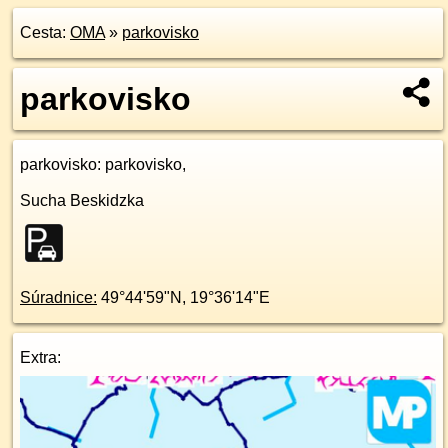
Cesta:
OMA
»
parkovisko
parkovisko
parkovisko
: parkovisko,
Sucha Beskidzka
Súradnice:
49°44'59"N
,
19°36'14"E
Extra: