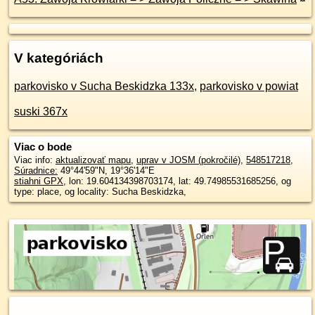
V kategóriách
parkovisko v Sucha Beskidzka 133x
,
parkovisko v powiat
suski 367x
Viac o bode
Viac info:
aktualizovať mapu
,
uprav v JOSM (pokročilé)
,
548517218
,
Súradnice:
49°44'59"N
,
19°36'14"E
stiahni GPX
, lon: 19.604134398703174, lat: 49.74985531685256, og
type: place, og locality: Sucha Beskidzka,