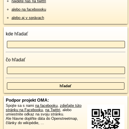
nájdete nás na twittri
alebo na faceboooku
alebo aj v správach
kde hľadať
čo hľadať
Podpor projekt OMA:
Spojte sa s nami
na facebooku
,
zdieľajte túto
stránku na Facebooku
,
na Twittri
, alebo
umiestnite odkaz na svoju stránku.
Ale hlavne doplňte dáta do Openstreetmap,
články do wikipédie, ...