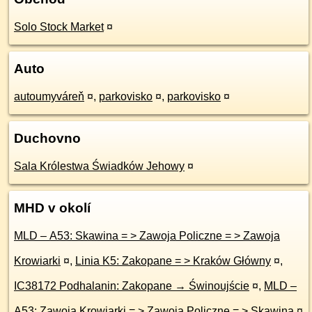
Solo Stock Market
¤
Auto
autoumyváreň
¤
,
parkovisko
¤
,
parkovisko
¤
Duchovno
Sala Królestwa Świadków Jehowy
¤
MHD v okolí
MLD – A53: Skawina = > Zawoja Policzne = > Zawoja
Krowiarki
¤
,
Linia K5: Zakopane = > Kraków Główny
¤
,
IC38172 Podhalanin: Zakopane → Świnoujście
¤
,
MLD –
A53: Zawoja Krowiarki = > Zawoja Policzne = > Skawina
¤