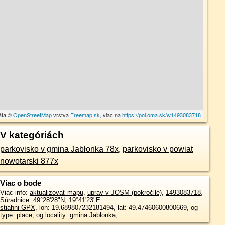
áta ©
OpenStreetMap
vrstva
Freemap.sk
, viac na
https://poi.oma.sk/w1493083718
V kategóriách
parkovisko v gmina Jabłonka 78x
,
parkovisko v powiat
nowotarski 877x
Viac o bode
Viac info:
aktualizovať mapu
,
uprav v JOSM (pokročilé)
,
1493083718
,
Súradnice:
49°28'28"N
,
19°41'23"E
stiahni GPX
, lon: 19.689807232181494, lat: 49.47460600800669, og
type: place, og locality: gmina Jabłonka,