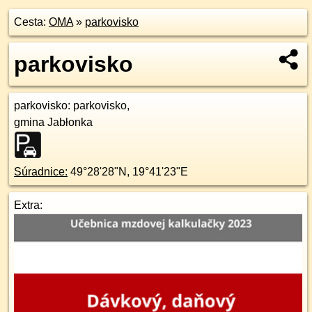
Cesta:
OMA
»
parkovisko
parkovisko
parkovisko
: parkovisko,
gmina Jabłonka
Súradnice:
49°28'28"N
,
19°41'23"E
Extra: