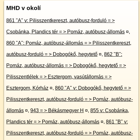
MHD v okolí
861 "A" v: Pilisszentkereszt, autóbusz-forduló = >
Csobánka, Plandics tér = > Pomáz, autóbusz-állomás
¤
,
860 "A": Pomáz, autóbusz-állomás = > Pilisszentkereszt,
autóbusz-forduló = > Dobogókő, hegytető
¤
,
862 "B":
Pomáz, autóbusz-állomás = > Dobogókő, hegytető = >
Pilisszentlélek = > Esztergom, vasútállomás = >
Esztergom, Kórház
¤
,
860 "A" v: Dobogókő, hegytető = >
Pilisszentkereszt, autóbusz-forduló = > Pomáz, autóbusz-
állomás
¤
,
943 = > Békásmegyer H
¤
,
855 v: Csobánka,
Plandics tér = > Pomáz, autóbusz-állomás
¤
,
861 "B" v:
Pilisszentkereszt, autóbusz-forduló = > Pomáz, autóbusz-