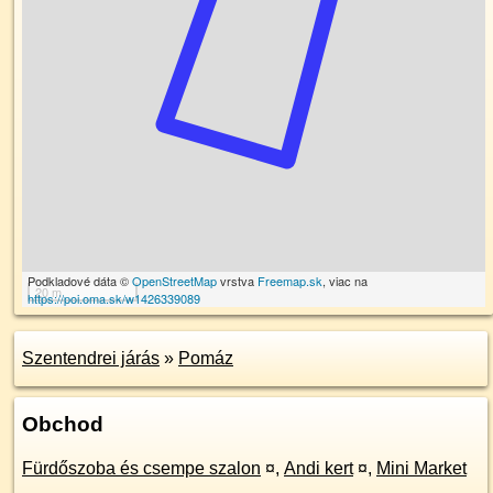
Podkladové dáta ©
OpenStreetMap
vrstva
Freemap.sk
, viac na
20 m
https://poi.oma.sk/w1426339089
Szentendrei járás
»
Pomáz
Obchod
Fürdőszoba és csempe szalon
¤
,
Andi kert
¤
,
Mini Market