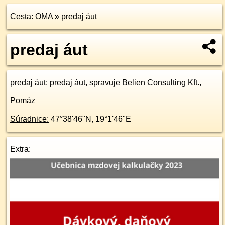
Cesta:
OMA
»
predaj áut
predaj áut
predaj áut
: predaj áut, spravuje Belien Consulting Kft.,
Pomáz
Súradnice:
47°38'46"N
,
19°1'46"E
Extra: