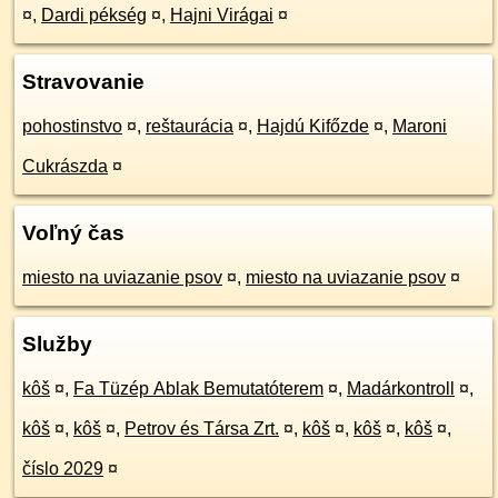
¤
,
Dardi pékség
¤
,
Hajni Virágai
¤
Stravovanie
pohostinstvo
¤
,
reštaurácia
¤
,
Hajdú Kifőzde
¤
,
Maroni
Cukrászda
¤
Voľný čas
miesto na uviazanie psov
¤
,
miesto na uviazanie psov
¤
Služby
kôš
¤
,
Fa Tüzép Ablak Bemutatóterem
¤
,
Madárkontroll
¤
,
kôš
¤
,
kôš
¤
,
Petrov és Társa Zrt.
¤
,
kôš
¤
,
kôš
¤
,
kôš
¤
,
číslo 2029
¤