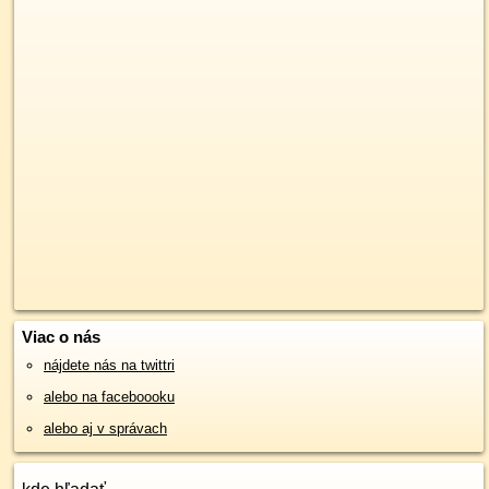
Viac o nás
nájdete nás na twittri
alebo na faceboooku
alebo aj v správach