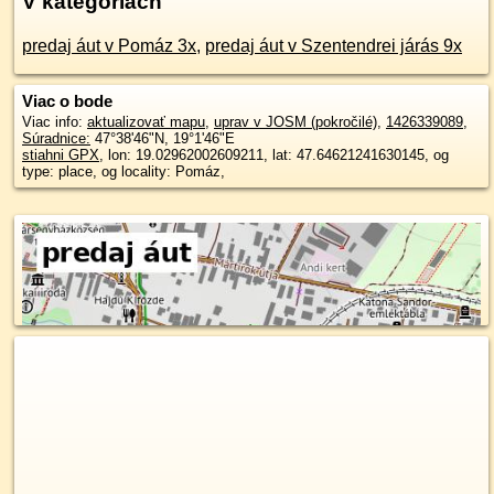
V kategóriách
predaj áut v Pomáz 3x
,
predaj áut v Szentendrei járás 9x
Viac o bode
Viac info:
aktualizovať mapu
,
uprav v JOSM (pokročilé)
,
1426339089
,
Súradnice:
47°38'46"N
,
19°1'46"E
stiahni GPX
, lon: 19.02962002609211, lat: 47.64621241630145, og
type: place, og locality: Pomáz,