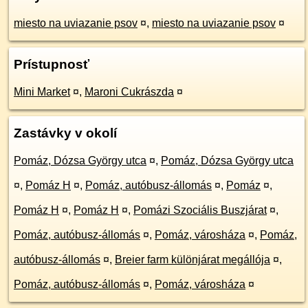
miesto na uviazanie psov
¤
,
miesto na uviazanie psov
¤
Prístupnosť
Mini Market
¤
,
Maroni Cukrászda
¤
Zastávky v okolí
Pomáz, Dózsa György utca
¤
,
Pomáz, Dózsa György utca
¤
,
Pomáz H
¤
,
Pomáz, autóbusz-állomás
¤
,
Pomáz
¤
,
Pomáz H
¤
,
Pomáz H
¤
,
Pomázi Szociális Buszjárat
¤
,
Pomáz, autóbusz-állomás
¤
,
Pomáz, városháza
¤
,
Pomáz,
autóbusz-állomás
¤
,
Breier farm különjárat megállója
¤
,
Pomáz, autóbusz-állomás
¤
,
Pomáz, városháza
¤