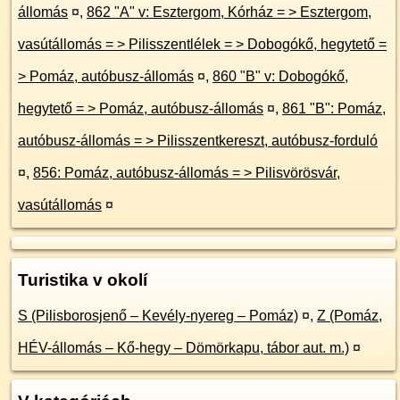
állomás
¤
,
862 "A" v: Esztergom, Kórház = > Esztergom,
vasútállomás = > Pilisszentlélek = > Dobogókő, hegytető =
> Pomáz, autóbusz-állomás
¤
,
860 "B" v: Dobogókő,
hegytető = > Pomáz, autóbusz-állomás
¤
,
861 "B": Pomáz,
autóbusz-állomás = > Pilisszentkereszt, autóbusz-forduló
¤
,
856: Pomáz, autóbusz-állomás = > Pilisvörösvár,
vasútállomás
¤
Turistika v okolí
S (Pilisborosjenő – Kevély-nyereg – Pomáz)
¤
,
Z (Pomáz,
HÉV-állomás – Kő-hegy – Dömörkapu, tábor aut. m.)
¤