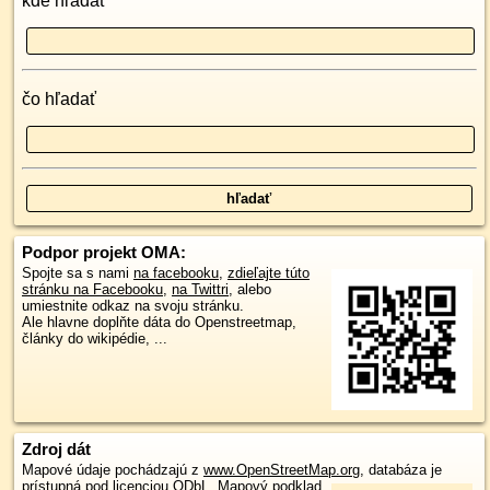
kde hľadať
čo hľadať
Podpor projekt OMA:
Spojte sa s nami
na facebooku
,
zdieľajte túto
stránku na Facebooku
,
na Twittri
, alebo
umiestnite odkaz na svoju stránku.
Ale hlavne doplňte dáta do Openstreetmap,
články do wikipédie, ...
Zdroj dát
Mapové údaje pochádzajú z
www.OpenStreetMap.org
, databáza je
prístupná pod licenciou
ODbL
.
Mapový podklad