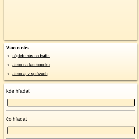
Viac o nás
nájdete nás na twittri
alebo na faceboooku
alebo aj v správach
kde hľadať
čo hľadať