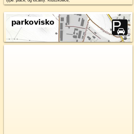
type: place, og locality: Kluszkowce,