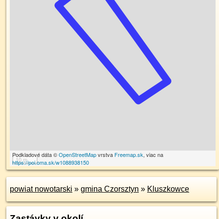
Podkladové dáta ©
OpenStreetMap
vrstva
Freemap.sk
, viac na
10 m
https://poi.oma.sk/w1088938150
powiat nowotarski
»
gmina Czorsztyn
»
Kluszkowce
Zastávky v okolí