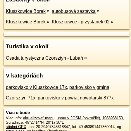
Kluszkowice Borek
¤
,
autobusová zastávka
¤
,
Kluszkowice Borek
¤
,
Kluszkowce - przystanek 02
¤
Turistika v okolí
Osada turystyczna Czorsztyn - Lubań
¤
V kategóriách
parkovisko v Kluszkowce 17x
,
parkovisko v gmina
Czorsztyn 71x
,
parkovisko v powiat nowotarski 877x
Viac o bode
Viac info:
aktualizovať mapu
,
uprav v JOSM (pokročilé)
,
1088938150
,
Súradnice:
49°27'14"N
,
20°17'38"E
stiahni GPX
, lon: 20.29407345618847, lat: 49.453891447360014, og