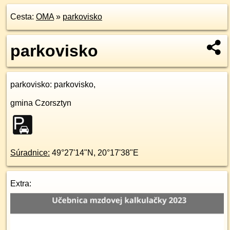
Cesta:
OMA
»
parkovisko
parkovisko
parkovisko
: parkovisko,
gmina Czorsztyn
Súradnice:
49°27'14"N
,
20°17'38"E
Extra: