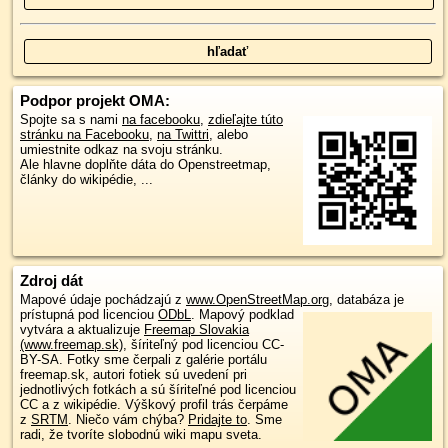
Podpor projekt OMA:
Spojte sa s nami
na facebooku
,
zdieľajte túto
stránku na Facebooku
,
na Twittri
, alebo
umiestnite odkaz na svoju stránku.
Ale hlavne doplňte dáta do Openstreetmap,
články do wikipédie, ...
Zdroj dát
Mapové údaje pochádzajú z
www.OpenStreetMap.org
, databáza je
prístupná pod licenciou
ODbL
.
Mapový podklad
vytvára a aktualizuje
Freemap Slovakia
(www.freemap.sk)
, šíriteľný pod licenciou CC-
BY-SA. Fotky sme čerpali z galérie portálu
freemap.sk, autori fotiek sú uvedení pri
jednotlivých fotkách a sú šíriteľné pod licenciou
CC a z wikipédie. Výškový profil trás čerpáme
z
SRTM
. Niečo vám chýba?
Pridajte to
. Sme
radi, že tvoríte slobodnú wiki mapu sveta.