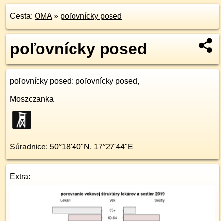
Cesta:
OMA
»
poľovnícky posed
poľovnícky posed
poľovnícky posed
: poľovnícky posed,
Moszczanka
Súradnice:
50°18'40"N
,
17°27'44"E
Extra: