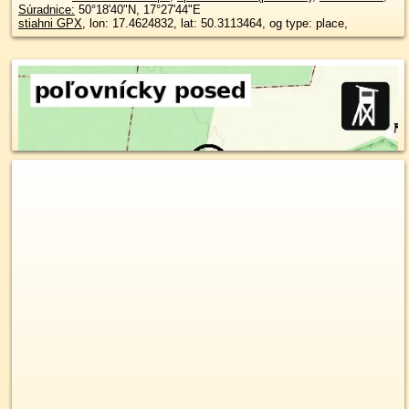
Súradnice:
50°18'40"N
,
17°27'44"E
stiahni GPX
, lon: 17.4624832, lat: 50.3113464, og type: place,