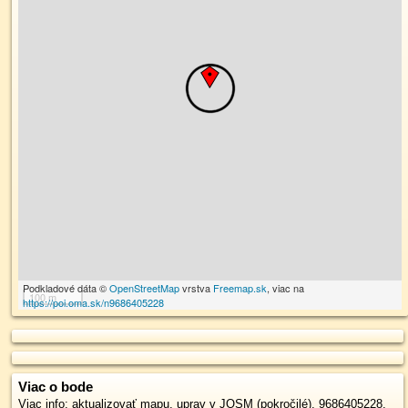
Podkladové dáta ©
OpenStreetMap
vrstva
Freemap.sk
, viac na
100 m
https://poi.oma.sk/n9686405228
Viac o bode
Viac info:
aktualizovať mapu
,
uprav v JOSM (pokročilé)
,
9686405228
,