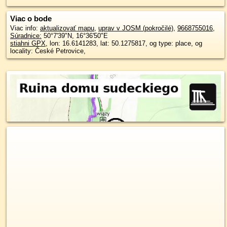
Viac o bode
Viac info:
aktualizovať mapu
,
uprav v JOSM (pokročilé)
,
9668755016
,
Súradnice:
50°7'39"N
,
16°36'50"E
stiahni GPX
, lon: 16.6141283, lat: 50.1275817, og type: place, og
locality: České Petrovice,