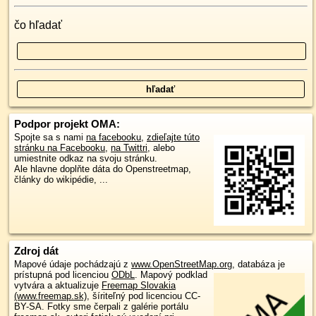
čo hľadať
Podpor projekt OMA:
Spojte sa s nami
na facebooku
,
zdieľajte túto
stránku na Facebooku
,
na Twittri
, alebo
umiestnite odkaz na svoju stránku.
Ale hlavne doplňte dáta do Openstreetmap,
články do wikipédie, ...
Zdroj dát
Mapové údaje pochádzajú z
www.OpenStreetMap.org
, databáza je
prístupná pod licenciou
ODbL
.
Mapový podklad
vytvára a aktualizuje
Freemap Slovakia
(www.freemap.sk)
, šíriteľný pod licenciou CC-
BY-SA. Fotky sme čerpali z galérie portálu