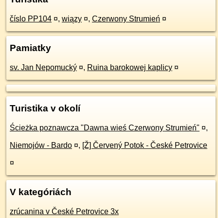
číslo PP104
¤
,
wiązy
¤
,
Czerwony Strumień
¤
Pamiatky
sv. Jan Nepomucký
¤
,
Ruina barokowej kaplicy
¤
Turistika v okolí
Ścieżka poznawcza "Dawna wieś Czerwony Strumień"
¤
,
Niemojów - Bardo
¤
,
[Ž] Červený Potok - České Petrovice
¤
V kategóriách
zrúcanina v České Petrovice 3x