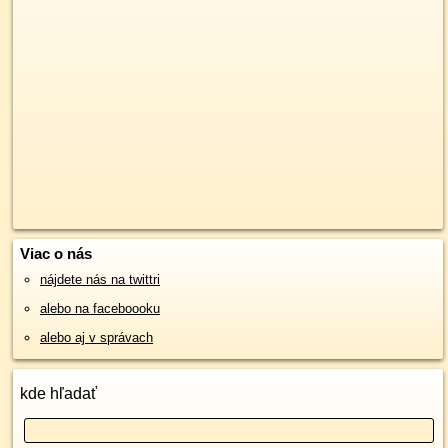
Viac o nás
nájdete nás na twittri
alebo na faceboooku
alebo aj v správach
kde hľadať