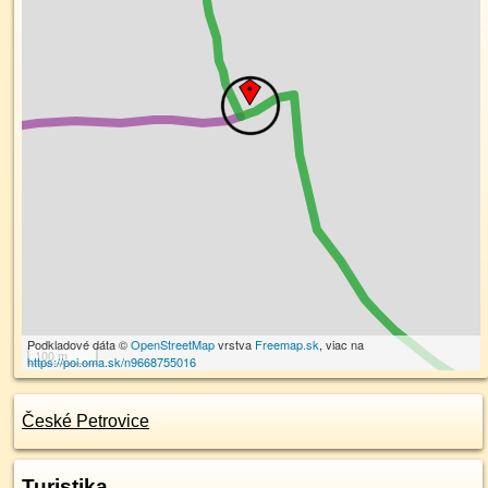
Podkladové dáta ©
OpenStreetMap
vrstva
Freemap.sk
, viac na
100 m
https://poi.oma.sk/n9668755016
České Petrovice
Turistika