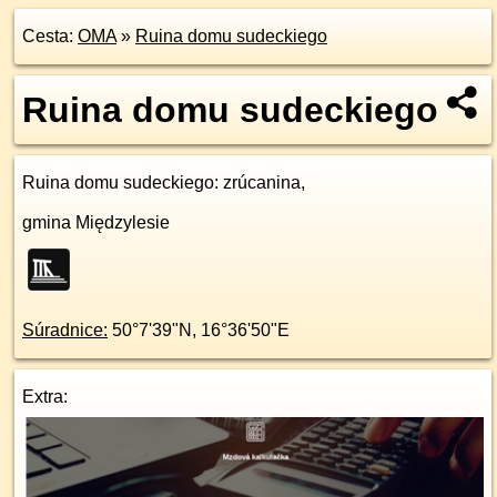
Cesta:
OMA
»
Ruina domu sudeckiego
Ruina domu sudeckiego
Ruina domu sudeckiego
: zrúcanina,
gmina Międzylesie
Súradnice:
50°7'39"N
,
16°36'50"E
Extra: