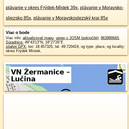
plávanie v okres Frýdek-Místek 39x
,
plávanie v Moravsko-
sliezsko 85x
,
plávanie v Moravskoslezský kraj 85x
Viac o bode
Viac info:
aktualizovať mapu
,
uprav v JOSM (pokročilé)
,
963990665
,
Súradnice:
49°43'13"N
,
18°27'26"E
stiahni GPX
, lon: 18.457325, lat: 49.720424, og type: place, og locality:
okres Frýdek Místek,