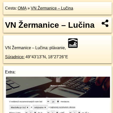
Cesta:
OMA
»
VN Žermanice – Lučina
VN Žermanice – Lučina
VN Žermanice – Lučina
: plávanie,
Súradnice:
49°43'13"N
,
18°27'26"E
Extra: