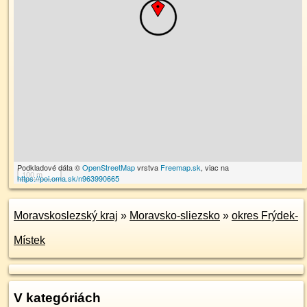
Podkladové dáta ©
OpenStreetMap
vrstva
Freemap.sk
, viac na
100 m
https://poi.oma.sk/n963990665
Moravskoslezský kraj
»
Moravsko-sliezsko
»
okres Frýdek-
Místek
V kategóriách