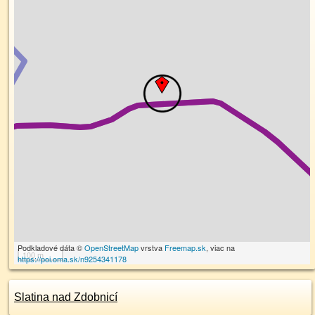
Podkladové dáta ©
OpenStreetMap
vrstva
Freemap.sk
, viac na
100 m
https://poi.oma.sk/n9254341178
Slatina nad Zdobnicí