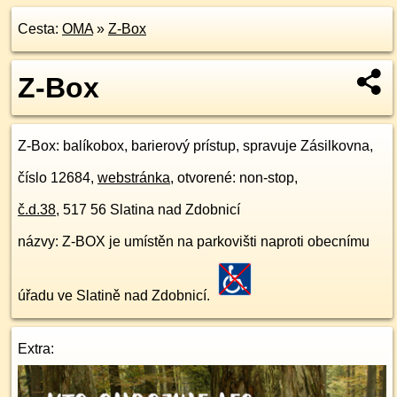
Cesta:
OMA
»
Z-Box
Z-Box
Z-Box
: balíkobox, barierový prístup, spravuje Zásilkovna,
číslo 12684,
webstránka
, otvorené: non-stop,
č.d.
38
,
517 56
Slatina nad Zdobnicí
názvy: Z-BOX je umístěn na parkovišti naproti obecnímu
úřadu ve Slatině nad Zdobnicí.
Extra: