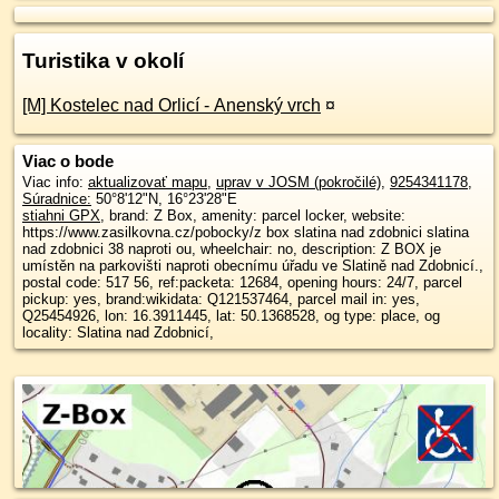
Turistika v okolí
[M] Kostelec nad Orlicí - Anenský vrch
¤
Viac o bode
Viac info:
aktualizovať mapu
,
uprav v JOSM (pokročilé)
,
9254341178
,
Súradnice:
50°8'12"N
,
16°23'28"E
stiahni GPX
, brand: Z Box, amenity: parcel locker, website:
https://www.zasilkovna.cz/pobocky/z box slatina nad zdobnici slatina
nad zdobnici 38 naproti ou, wheelchair: no, description: Z BOX je
umístěn na parkovišti naproti obecnímu úřadu ve Slatině nad Zdobnicí.,
postal code: 517 56, ref:packeta: 12684, opening hours: 24/7, parcel
pickup: yes, brand:wikidata: Q121537464, parcel mail in: yes,
Q25454926, lon: 16.3911445, lat: 50.1368528, og type: place, og
locality: Slatina nad Zdobnicí,