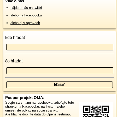
Viac o nás
nájdete nás na twittri
alebo na faceboooku
alebo aj v správach
kde hľadať
čo hľadať
Podpor projekt OMA:
Spojte sa s nami
na facebooku
,
zdieľajte túto
stránku na Facebooku
,
na Twittri
, alebo
umiestnite odkaz na svoju stránku.
Ale hlavne doplňte dáta do Openstreetmap,