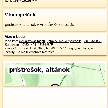
[Z] Luže - Ležáky
¤
V kategóriách
prístrešok, altánok v Vrbatův Kostelec 3x
Viac o bode
Viac info:
aktualizovať mapu
,
uprav v JOSM (pokročilé)
,
8092320853
,
Súradnice:
49°50'14"N
,
15°54'28"E
stiahni GPX
, lon: 15.907825, lat: 49.8372773, og type: place, og
locality: Louka u Vrbatova Kostelce,