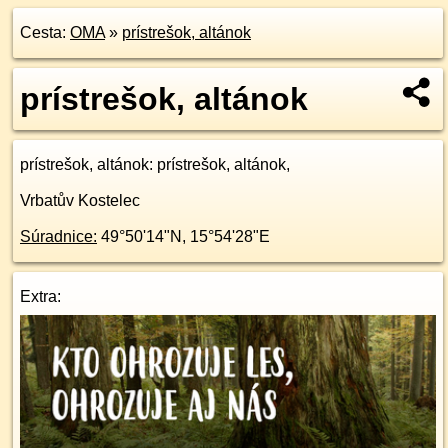
Cesta:
OMA
»
prístrešok, altánok
prístrešok, altánok
prístrešok, altánok
: prístrešok, altánok,
Vrbatův Kostelec
Súradnice:
49°50'14"N
,
15°54'28"E
Extra: