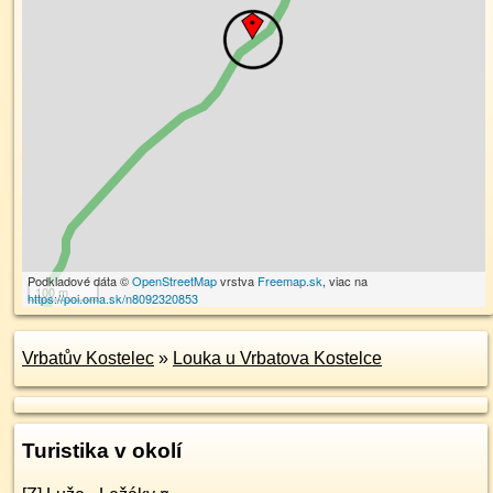
Podkladové dáta ©
OpenStreetMap
vrstva
Freemap.sk
, viac na
100 m
https://poi.oma.sk/n8092320853
Vrbatův Kostelec
»
Louka u Vrbatova Kostelce
Turistika v okolí