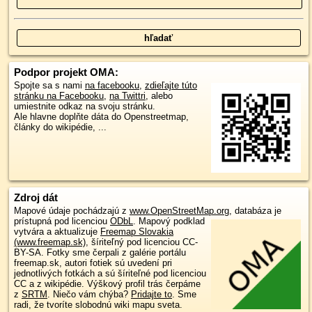
Podpor projekt OMA:
Spojte sa s nami
na facebooku
,
zdieľajte túto
stránku na Facebooku
,
na Twittri
, alebo
umiestnite odkaz na svoju stránku.
Ale hlavne doplňte dáta do Openstreetmap,
články do wikipédie, ...
Zdroj dát
Mapové údaje pochádzajú z
www.OpenStreetMap.org
, databáza je
prístupná pod licenciou
ODbL
.
Mapový podklad
vytvára a aktualizuje
Freemap Slovakia
(www.freemap.sk)
, šíriteľný pod licenciou CC-
BY-SA. Fotky sme čerpali z galérie portálu
freemap.sk, autori fotiek sú uvedení pri
jednotlivých fotkách a sú šíriteľné pod licenciou
CC a z wikipédie. Výškový profil trás čerpáme
z
SRTM
. Niečo vám chýba?
Pridajte to
. Sme
radi, že tvoríte slobodnú wiki mapu sveta.