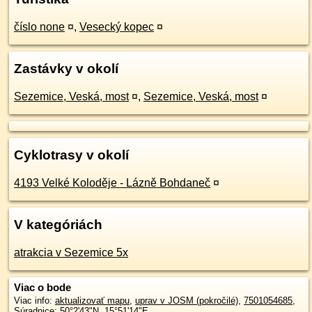
číslo none
¤
,
Vesecký kopec
¤
Zastávky v okolí
Sezemice, Veská, most
¤
,
Sezemice, Veská, most
¤
Cyklotrasy v okolí
4193 Velké Koloděje - Lázně Bohdaneč
¤
V kategóriách
atrakcia v Sezemice 5x
Viac o bode
Viac info:
aktualizovať mapu
,
uprav v JOSM (pokročilé)
,
7501054685
,
Súradnice:
50°2'43"N
,
15°51'14"E