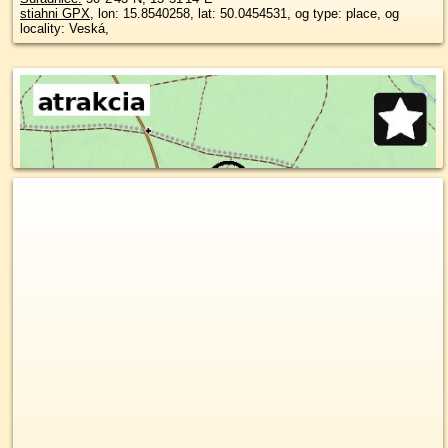
stiahni GPX
, lon: 15.8540258, lat: 50.0454531, og type: place, og
locality: Veská,