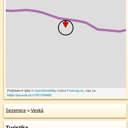
Podkladové dáta ©
OpenStreetMap
vrstva
Freemap.sk
, viac na
100 m
https://poi.oma.sk/n7501054685
Sezemice
»
Veská
Turistika