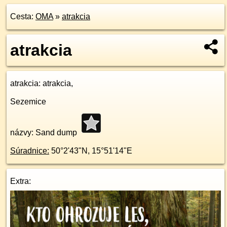
Cesta:
OMA
»
atrakcia
atrakcia
atrakcia
: atrakcia,
Sezemice
názvy: Sand dump
Súradnice:
50°2'43"N
,
15°51'14"E
Extra: