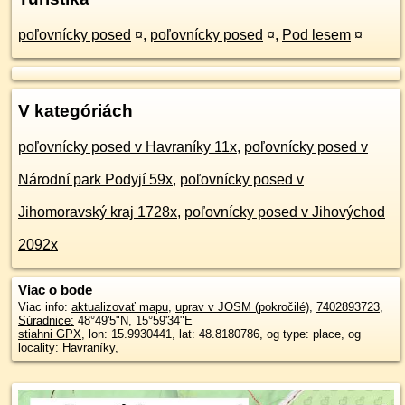
poľovnícky posed
¤
,
poľovnícky posed
¤
,
Pod lesem
¤
V kategóriách
poľovnícky posed v Havraníky 11x
,
poľovnícky posed v
Národní park Podyjí 59x
,
poľovnícky posed v
Jihomoravský kraj 1728x
,
poľovnícky posed v Jihovýchod
2092x
Viac o bode
Viac info:
aktualizovať mapu
,
uprav v JOSM (pokročilé)
,
7402893723
,
Súradnice:
48°49'5"N
,
15°59'34"E
stiahni GPX
, lon: 15.9930441, lat: 48.8180786, og type: place, og
locality: Havraníky,