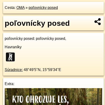
Cesta:
OMA
»
poľovnícky posed
poľovnícky posed
poľovnícky posed
: poľovnícky posed,
Havraníky
Súradnice:
48°49'5"N
,
15°59'34"E
Extra: