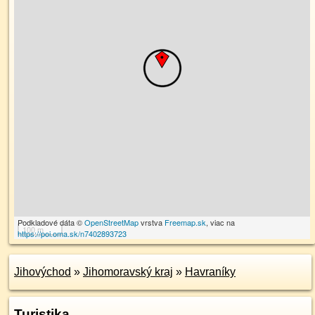
Podkladové dáta ©
OpenStreetMap
vrstva
Freemap.sk
, viac na
100 m
https://poi.oma.sk/n7402893723
Jihovýchod
»
Jihomoravský kraj
»
Havraníky
Turistika