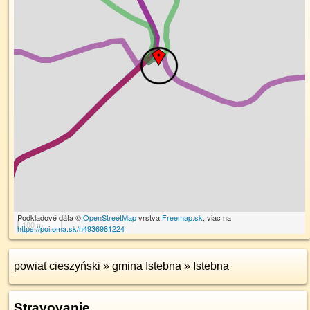
Podkladové dáta ©
OpenStreetMap
vrstva
Freemap.sk
, viac na
100 m
https://poi.oma.sk/n4936981224
powiat cieszyński
»
gmina Istebna
»
Istebna
Stravovanie