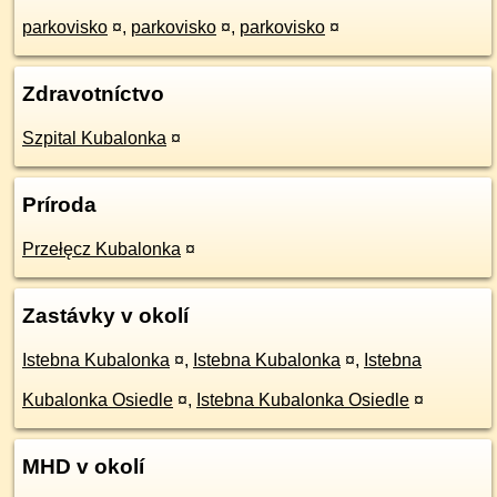
parkovisko
¤
,
parkovisko
¤
,
parkovisko
¤
Zdravotníctvo
Szpital Kubalonka
¤
Príroda
Przełęcz Kubalonka
¤
Zastávky v okolí
Istebna Kubalonka
¤
,
Istebna Kubalonka
¤
,
Istebna
Kubalonka Osiedle
¤
,
Istebna Kubalonka Osiedle
¤
MHD v okolí