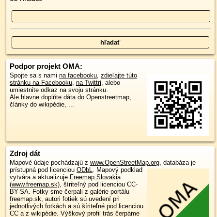
Podpor projekt OMA:
Spojte sa s nami
na facebooku
,
zdieľajte túto
stránku na Facebooku
,
na Twittri
, alebo
umiestnite odkaz na svoju stránku.
Ale hlavne doplňte dáta do Openstreetmap,
články do wikipédie, ...
Zdroj dát
Mapové údaje pochádzajú z
www.OpenStreetMap.org
, databáza je
prístupná pod licenciou
ODbL
.
Mapový podklad
vytvára a aktualizuje
Freemap Slovakia
(www.freemap.sk)
, šíriteľný pod licenciou CC-
BY-SA. Fotky sme čerpali z galérie portálu
freemap.sk, autori fotiek sú uvedení pri
jednotlivých fotkách a sú šíriteľné pod licenciou
CC a z wikipédie. Výškový profil trás čerpáme