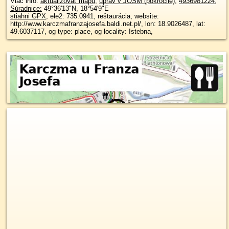
Viac info:
aktualizovať mapu
,
uprav v JOSM (pokročilé)
,
4936981224
,
Súradnice:
49°36'13"N
,
18°54'9"E
stiahni GPX
, ele2: 735.0941, reštaurácia, website:
http://www.karczmafranzajosefa.baldi.net.pl/, lon: 18.9026487, lat:
49.6037117, og type: place, og locality: Istebna,