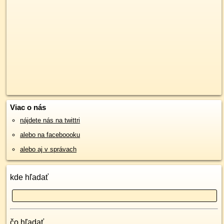
Viac o nás
nájdete nás na twittri
alebo na faceboooku
alebo aj v správach
kde hľadať
čo hľadať