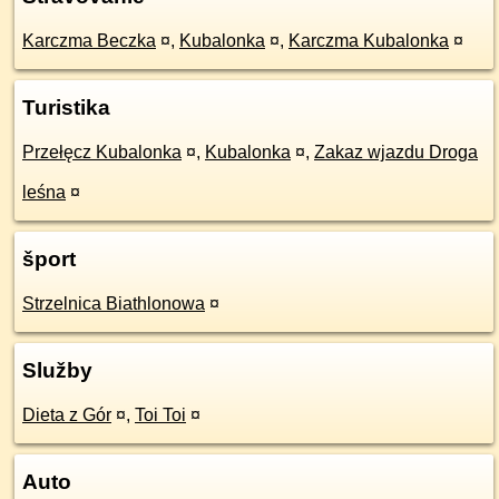
Karczma Beczka
¤
,
Kubalonka
¤
,
Karczma Kubalonka
¤
Turistika
Przełęcz Kubalonka
¤
,
Kubalonka
¤
,
Zakaz wjazdu Droga
leśna
¤
šport
Strzelnica Biathlonowa
¤
Služby
Dieta z Gór
¤
,
Toi Toi
¤
Auto