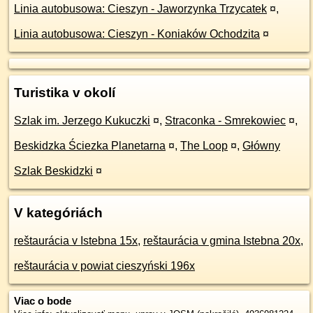
Linia autobusowa: Cieszyn - Jaworzynka Trzycatek
¤
,
Linia autobusowa: Cieszyn - Koniaków Ochodzita
¤
Turistika v okolí
Szlak im. Jerzego Kukuczki
¤
,
Straconka - Smrekowiec
¤
,
Beskidzka Ściezka Planetarna
¤
,
The Loop
¤
,
Główny
Szlak Beskidzki
¤
V kategóriách
reštaurácia v Istebna 15x
,
reštaurácia v gmina Istebna 20x
,
reštaurácia v powiat cieszyński 196x
Viac o bode