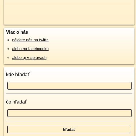
Viac o nás
nájdete nás na twittri
alebo na faceboooku
alebo aj v správach
kde hľadať
čo hľadať