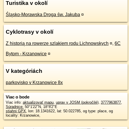
Turistika v okolí
Śląsko-Morawska Droga św. Jakuba
¤
Cyklotrasy v okolí
Z historią na rowerze szlakiem rodu Lichnowskych
¤
,
6C
Bytom - Krzanowice
¤
V kategóriách
parkovisko v Krzanowice 8x
Viac o bode
Viac info:
aktualizovať mapu
,
uprav v JOSM (pokročilé)
,
3777963877
,
Súradnice:
50°1'22"N
,
18°8'2"E
stiahni GPX
, lon: 18.1341622, lat: 50.022785, og type: place, og
locality: Krzanowice,