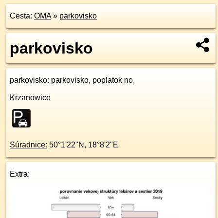
Cesta:
OMA
»
parkovisko
parkovisko
parkovisko
: parkovisko, poplatok no,
Krzanowice
Súradnice:
50°1'22"N
,
18°8'2"E
Extra: