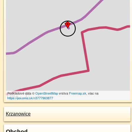
Podkladové dáta ©
OpenStreetMap
vrstva
Freemap.sk
, viac na
100 m
https://poi.oma.sk/n3777963877
Krzanowice
Obchod