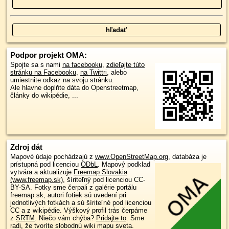
Podpor projekt OMA:
Spojte sa s nami
na facebooku
,
zdieľajte túto
stránku na Facebooku
,
na Twittri
, alebo
umiestnite odkaz na svoju stránku.
Ale hlavne doplňte dáta do Openstreetmap,
články do wikipédie, ...
Zdroj dát
Mapové údaje pochádzajú z
www.OpenStreetMap.org
, databáza je
prístupná pod licenciou
ODbL
.
Mapový podklad
vytvára a aktualizuje
Freemap Slovakia
(www.freemap.sk)
, šíriteľný pod licenciou CC-
BY-SA. Fotky sme čerpali z galérie portálu
freemap.sk, autori fotiek sú uvedení pri
jednotlivých fotkách a sú šíriteľné pod licenciou
CC a z wikipédie. Výškový profil trás čerpáme
z
SRTM
. Niečo vám chýba?
Pridajte to
. Sme
radi, že tvoríte slobodnú wiki mapu sveta.