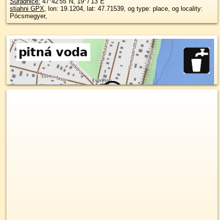
Súradnice:
47°42'55"N
,
19°7'13"E
stiahni GPX
, lon: 19.1204, lat: 47.71539, og type: place, og locality:
Pócsmegyer,