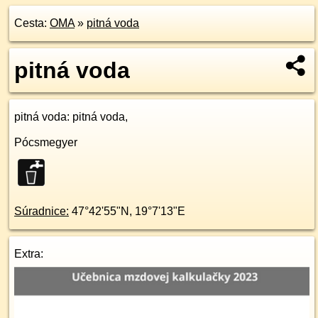
Cesta:
OMA
»
pitná voda
pitná voda
pitná voda
: pitná voda,
Pócsmegyer
Súradnice:
47°42'55"N
,
19°7'13"E
Extra: