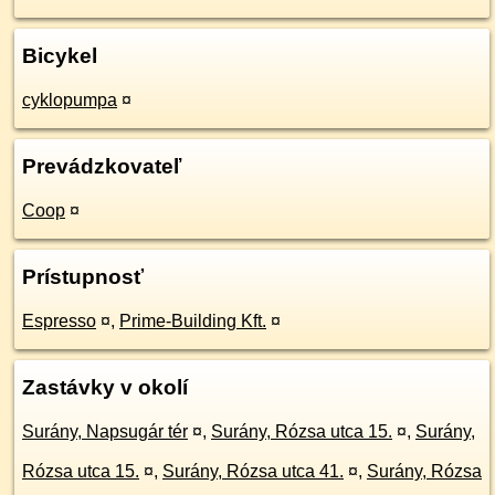
Bicykel
cyklopumpa
¤
Prevádzkovateľ
Coop
¤
Prístupnosť
Espresso
¤
,
Prime-Building Kft.
¤
Zastávky v okolí
Surány, Napsugár tér
¤
,
Surány, Rózsa utca 15.
¤
,
Surány,
Rózsa utca 15.
¤
,
Surány, Rózsa utca 41.
¤
,
Surány, Rózsa