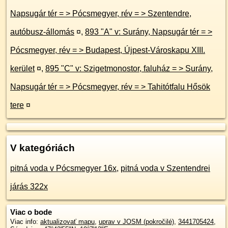
Napsugár tér = > Pócsmegyer, rév = > Szentendre,
autóbusz-állomás
¤
,
893 "A" v: Surány, Napsugár tér = >
Pócsmegyer, rév = > Budapest, Újpest-Városkapu XIII.
kerület
¤
,
895 "C" v: Szigetmonostor, faluház = > Surány,
Napsugár tér = > Pócsmegyer, rév = > Tahitótfalu Hősök
tere
¤
V kategóriách
pitná voda v Pócsmegyer 16x
,
pitná voda v Szentendrei
járás 322x
Viac o bode
Viac info:
aktualizovať mapu
,
uprav v JOSM (pokročilé)
,
3441705424
,