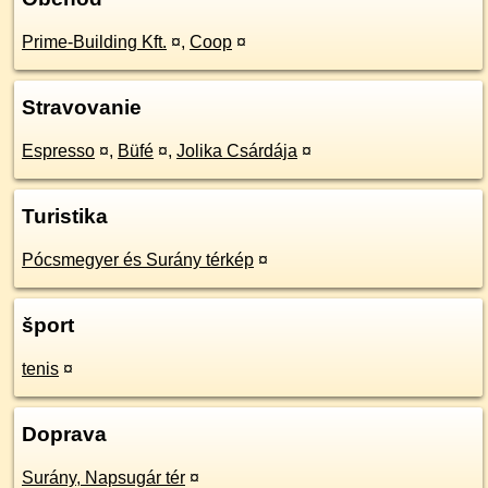
Prime-Building Kft.
¤
,
Coop
¤
Stravovanie
Espresso
¤
,
Büfé
¤
,
Jolika Csárdája
¤
Turistika
Pócsmegyer és Surány térkép
¤
šport
tenis
¤
Doprava
Surány, Napsugár tér
¤