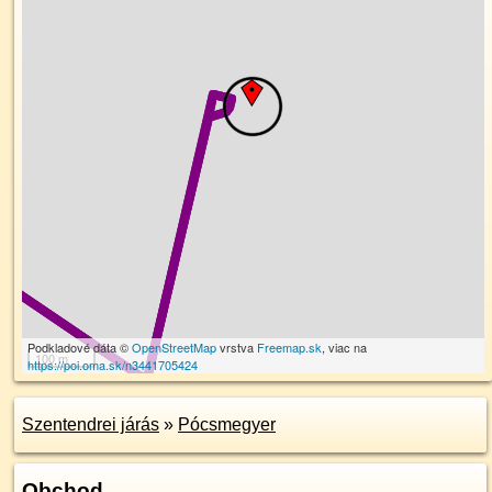
Podkladové dáta ©
OpenStreetMap
vrstva
Freemap.sk
, viac na
100 m
https://poi.oma.sk/n3441705424
Szentendrei járás
»
Pócsmegyer
Obchod