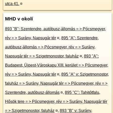
utca 41.
¤
MHD v okolí
893 "B": Szentendre, autóbusz-állomás = > Pócsmegyer,
rév = > Surány, Napsugár tér
¤
,
895 "A": Szentendre,
autóbusz-állomás = > Pócsmegyer, rév = > Surány,
Napsugár tér = > Szigetmonostor, faluház
¤
,
893 "A":
Budapest, Újpest-Városkapu XIII. kerület = > Pócsmegyer,
rév = > Surány, Napsugár tér
¤
,
895 "A" v: Szigetmonostor,
faluház = > Surány, Napsugár tér = > Pócsmegyer, rév = >
Szentendre, autóbusz-állomás
¤
,
895 "C": Tahitótfalu,
Hősök tere = > Pócsmegyer, rév = > Surány, Napsugár tér
= > Szigetmonostor, faluház
¤
,
893 "B" v: Surány,