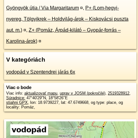
Gyöngyök útja / Via Margaritarum
¤
,
P+ (Lom-hegyi-
nyereg, Tölgyikrek – Holdvilág-árok – Kiskovácsi puszta
aut. m.)
¤
,
Z+ (Pomáz, Árpád-kilátó – Gyopár-forrás –
Karolina-árok)
¤
V kategóriách
vodopád v Szentendrei járás 6x
Viac o bode
Viac info:
aktualizovať mapu
,
uprav v JOSM (pokročilé)
,
2519328912
,
Súradnice:
47°40'29"N
,
18°58'26"E
stiahni GPX
, lon: 18.9739227, lat: 47.6749668, og type: place, og
locality: Pomáz,