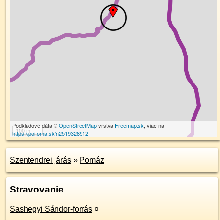
Podkladové dáta ©
OpenStreetMap
vrstva
Freemap.sk
, viac na
100 m
https://poi.oma.sk/n2519328912
Szentendrei járás
»
Pomáz
Stravovanie
Sashegyi Sándor-forrás
¤