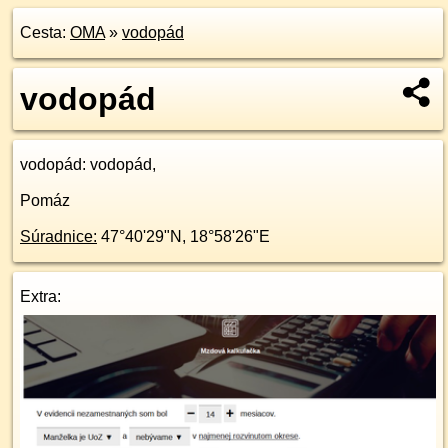
Cesta:
OMA
»
vodopád
vodopád
vodopád
: vodopád,
Pomáz
Súradnice:
47°40'29"N
,
18°58'26"E
Extra: