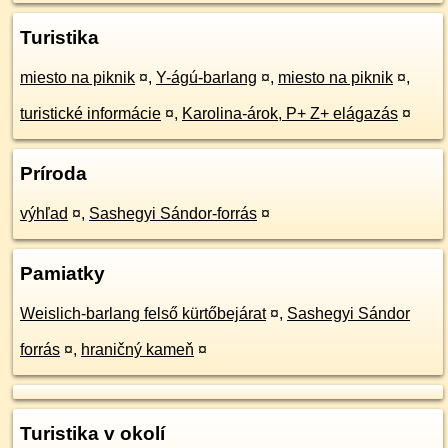
Turistika
miesto na piknik
¤
,
Y-ágú-barlang
¤
,
miesto na piknik
¤
,
turistické informácie
¤
,
Karolina-árok, P+ Z+ elágazás
¤
Príroda
výhľad
¤
,
Sashegyi Sándor-forrás
¤
Pamiatky
Weislich-barlang felső kürtőbejárat
¤
,
Sashegyi Sándor
forrás
¤
,
hraničný kameň
¤
Turistika v okolí