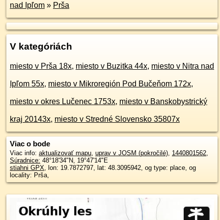
nad Ipľom
»
Prša
V kategóriách
miesto v Prša 18x
,
miesto v Buzitka 44x
,
miesto v Nitra nad
Ipľom 55x
,
miesto v Mikroregión Pod Bučeňom 172x
,
miesto v okres Lučenec 1753x
,
miesto v Banskobystrický
kraj 20143x
,
miesto v Stredné Slovensko 35807x
Viac o bode
Viac info:
aktualizovať mapu
,
uprav v JOSM (pokročilé)
,
1440801562
,
Súradnice:
48°18'34"N
,
19°47'14"E
stiahni GPX
, lon: 19.7872797, lat: 48.3095942, og type: place, og
locality: Prša,