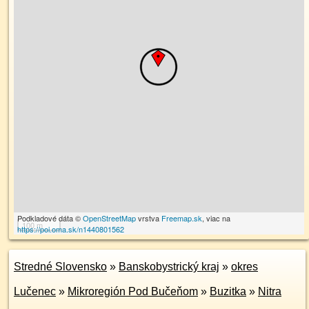
Podkladové dáta ©
OpenStreetMap
vrstva
Freemap.sk
, viac na
100 m
https://poi.oma.sk/n1440801562
Stredné Slovensko
»
Banskobystrický kraj
»
okres
Lučenec
»
Mikroregión Pod Bučeňom
»
Buzitka
»
Nitra