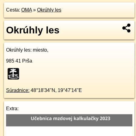
Cesta:
OMA
»
Okrúhly les
Okrúhly les
Okrúhly les
: miesto,
985 41
Prša
Súradnice:
48°18'34"N
,
19°47'14"E
Extra: