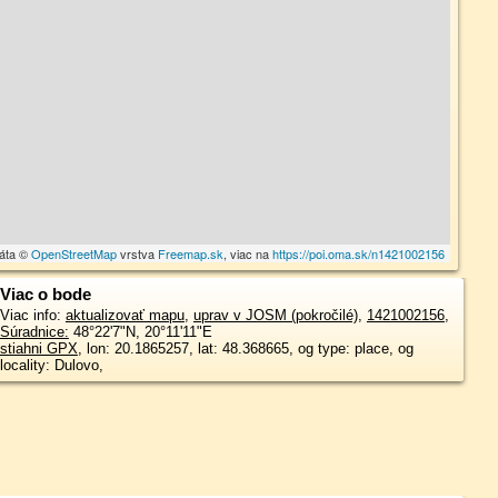
dáta ©
OpenStreetMap
vrstva
Freemap.sk
, viac na
https://poi.oma.sk/n1421002156
Viac o bode
Viac info:
aktualizovať mapu
,
uprav v JOSM (pokročilé)
,
1421002156
,
Súradnice:
48°22'7"N
,
20°11'11"E
stiahni GPX
, lon: 20.1865257, lat: 48.368665, og type: place, og
locality: Dulovo,