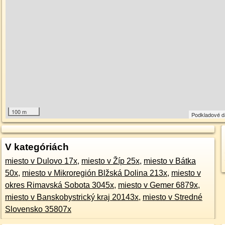
100 m
Podkladové 
V kategóriách
miesto v Dulovo 17x
,
miesto v Žíp 25x
,
miesto v Bátka
50x
,
miesto v Mikroregión Blžská Dolina 213x
,
miesto v
okres Rimavská Sobota 3045x
,
miesto v Gemer 6879x
,
miesto v Banskobystrický kraj 20143x
,
miesto v Stredné
Slovensko 35807x