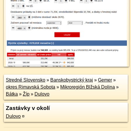
Stredné Slovensko
»
Banskobystrický kraj
»
Gemer
»
okres Rimavská Sobota
»
Mikroregión Blžská Dolina
»
Bátka
»
Žíp
»
Dulovo
Zastávky v okolí
Dulovo
¤