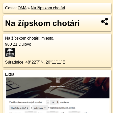
Cesta:
OMA
»
Na žípskom chotári
Na žípskom chotári
Na žípskom chotári
: miesto,
980 21
Dulovo
Súradnice:
48°22'7"N
,
20°11'11"E
Extra: