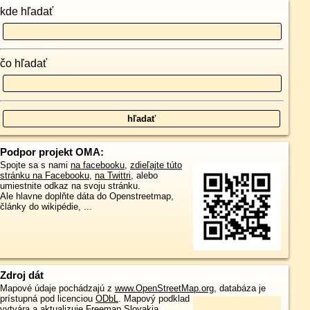
kde hľadať
čo hľadať
Podpor projekt OMA:
Spojte sa s nami
na facebooku
,
zdieľajte túto
stránku na Facebooku
,
na Twittri
, alebo
umiestnite odkaz na svoju stránku.
Ale hlavne doplňte dáta do Openstreetmap,
články do wikipédie, ...
Zdroj dát
Mapové údaje pochádzajú z
www.OpenStreetMap.org
, databáza je
prístupná pod licenciou
ODbL
.
Mapový podklad
vytvára a aktualizuje
Freemap Slovakia