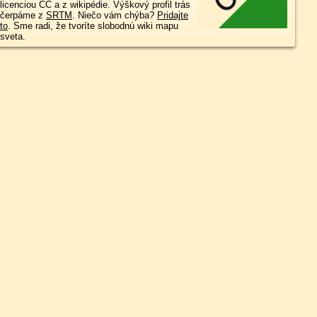
licenciou CC a z wikipédie. Výškový profil trás
čerpáme z
SRTM
. Niečo vám chýba?
Pridajte
to
. Sme radi, že tvoríte slobodnú wiki mapu
sveta.