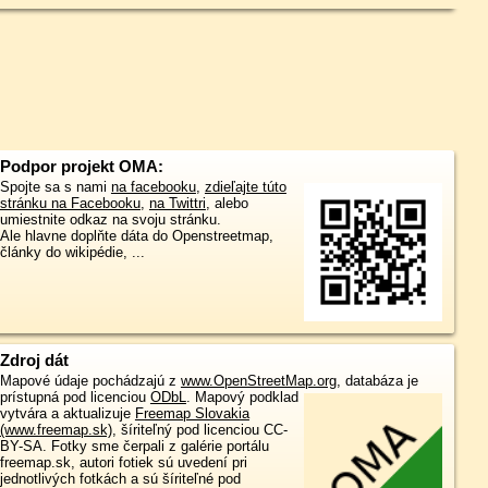
Podpor projekt OMA:
Spojte sa s nami
na facebooku
,
zdieľajte túto
stránku na Facebooku
,
na Twittri
, alebo
umiestnite odkaz na svoju stránku.
Ale hlavne doplňte dáta do Openstreetmap,
články do wikipédie, ...
Zdroj dát
Mapové údaje pochádzajú z
www.OpenStreetMap.org
, databáza je
prístupná pod licenciou
ODbL
.
Mapový podklad
vytvára a aktualizuje
Freemap Slovakia
(www.freemap.sk)
, šíriteľný pod licenciou CC-
BY-SA. Fotky sme čerpali z galérie portálu
freemap.sk, autori fotiek sú uvedení pri
jednotlivých fotkách a sú šíriteľné pod